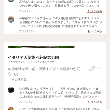
空間です。 • 温度: 年間を通して平均気温が8℃前後と低く、夏
品がありましたよ。 なんかその場には詳しく書いていなかっ
でも涼しいです（訪問の際は上着があると良いでしょう）。 •
たので後で調べてみると、假屋崎省吾さんの作品らしい。 多
歴史: 大谷石の採掘の歴史や、手掘り時代から機械化への変遷
分10年くらい前に飾られたもの。 美しかったですが、もう少
2025.10.10
もっとみる
などを知ることができます。 • 活用: その独特の雰囲気から、
し詳細がわかるようにしてくれてもいいのにね…って少し思い
映画やドラマ、プロモーションビデオの撮影場所としてよく使
ました😟 この空間の雰囲気に合ったアート作品でしたよ✨✨
🚗宇都宮ドライブ⑪🚗💨 この大谷資料館内で行われたイベン
われるほか、コンサートやイベント会場としても利用されてい
通路に置いてある照明💡のカバーも大谷石で作られているよう
トや撮影についての展示がありました。 1枚目はドンペリ😳 ド
ます。 るろうに剣心の撮影も行われたようです。 想像以上に
でとても素敵でした☺️✨✨ . 大谷資料館はここまで☺️ .
ンペリニョン🍾の日本発売の前日に開催されたレセプションで
迫力がある場所でした^ ^ 行って良かったー！
2025.09.23 . #ドライブ #みきちのドライブ #宇都宮 #大谷石 #
のフォトセッション用のエンブレムだそう。🥂 . その他見なが
2025.10.08
もっとみる
秋の装い #アート
ら 勇者ヨシヒコだ❣️ とか、 翔んで埼玉だ❣️ とか言いながら楽
しみました🤭 . もう少し続きます☺️ . 2025.09.23 . #ドライブ #
宇都宮 #みきちのドライブ #大谷石 #秋の装い #ドンペリ
イタリア大使館別荘記念公園
イタリアタイシカンベッソウキネンコウエン
206
中禅寺湖を目の前に見渡すモダンな設計の別荘
日光
その他施設
🌞日光はけっこう何だけど……⑦☔️ 2日め、まだ曇り☁️ ー皇
室・大使の別荘めぐりー〈その3〉 いろは坂、路線バスの運転
スゴッ‼️😆 左右に揺れるぞ↪️↩️ 『中禅寺温泉』のバスターミ
ナルで降りると、あっちにバスが停まっている。 ウッソー😆
2022.07.20
もっとみる
これから向かう場所の最寄り🚏🚌に行くバスじゃん‼️ １日４本
しかないバスだよ😆💕ラッキー 【イタリア大使館別荘記念公
イタリア大使館別荘記念公園 ここに住みたい😅 #緑あふれる