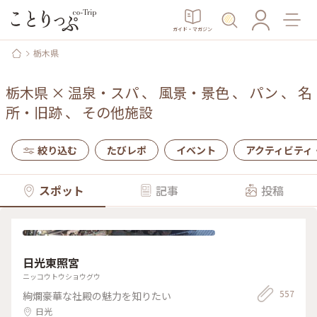
ガイド・マガジン
栃木県
栃木県
×
温泉・スパ
、
風景・景色
、
パン
、
名
所・旧跡
、
その他施設
絞り込む
たびレポ
イベント
アクティビティ
スポット
記事
投稿
日光東照宮
ニッコウトウショウグウ
557
絢爛豪華な社殿の魅力を知りたい
日光