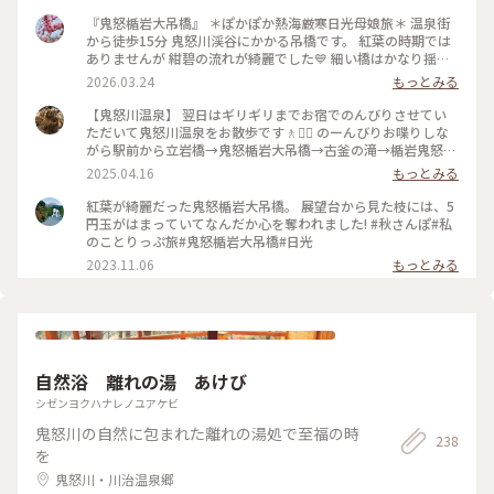
『鬼怒楯岩大吊橋』 ＊ぽかぽか熱海厳寒日光母娘旅＊ 温泉街
から徒歩15分 鬼怒川渓谷にかかる吊橋です。 紅葉の時期では
ありませんが 紺碧の流れが綺麗でした💙 細い橋はかなり揺れ
ます🤣 渓谷を吹く風が強くて 凍える寒さでした🥶 宇都宮と違
2026.03.24
もっとみる
いやはり日光へ来ると 寒さ厳しかったです💦 ・ ・ #ちいさな
列車旅 #ぽかぽか熱海厳寒日光母娘旅 #母娘旅 #ことりっぷ日
【鬼怒川温泉】 翌日はギリギリまでお宿でのんびりさせてい
光 #ことりっぷ栃木 #ドライブ #日光ドライブ #鬼怒楯岩大吊
ただいて鬼怒川温泉をお散歩です🚶🚶‍♂️ のーんびりお喋りしな
橋 #吊橋 #橋 #鬼怒川温泉 #鬼怒川 #日光 #日光市 #栃木県 #栃
がら駅前から立岩橋→鬼怒楯岩大吊橋→古釜の滝→楯岩鬼怒姫
木
神社→鬼怒川駅前広場の足湯 鬼怒太の湯と温泉街を小さくく
2025.04.16
もっとみる
るっとしてきました👣 私たち以外にもちらほらお散歩をする
人たちもいて みなさんのんびりとした時間を楽しまれていま
紅葉が綺麗だった鬼怒楯岩大吊橋。 展望台から見た枝には、5
した🥰 スポットは奇跡的に青空がのぞいた一枚が撮れた📸鬼
円玉がはまっていてなんだか心を奪われました! #秋さんぽ#私
怒楯大岩吊橋にしてあります📍 （2025.3.30） #温泉 #温泉街
のことりっぷ旅#鬼怒楯岩大吊橋#日光
#鬼 #吊橋 #滝 #お散歩 #鬼怒川温泉 #鬼怒川 #雪の日光鬼怒川
2023.11.06
もっとみる
温泉ぶらり旅 #週末2泊2日旅 #ことりっぷ日光
自然浴 離れの湯 あけび
シゼンヨクハナレノユアケビ
鬼怒川の自然に包まれた離れの湯処で至福の時
238
を
鬼怒川・川治温泉郷