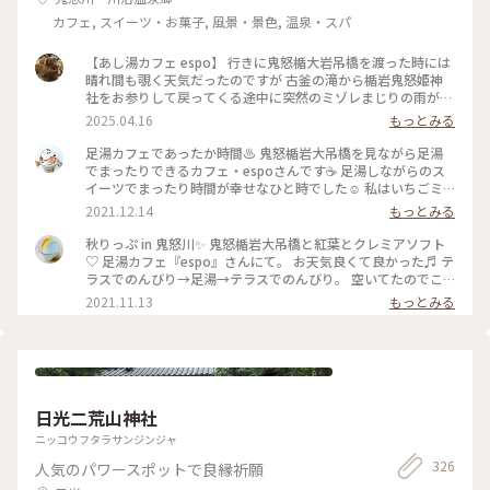
想・美術を 融合させた 世界文化遺産に相応しい 素晴らしい神
カフェ, スイーツ・お菓子, 風景・景色, 温泉・スパ
社だと 深く感じました✨😌 ・ ・ #ちいさな列車旅 #美しい町 #
レトロな街 #クラシカルな街 #ぽかぽか熱海厳寒日光母娘旅 #
【あし湯カフェ espo】 行きに鬼怒楯大岩吊橋を渡った時には
母娘旅 #ことりっぷ日光 #ことりっぷ栃木 #ドライブ #日光ド
晴れ間も覗く天気だったのですが 古釜の滝から楯岩鬼怒姫神
ライブ #日光東照宮 #神社 #廻廊 #三猿 #眠り猫 #左甚五郎 #徳
社をお参りして戻ってくる途中に突然のミゾレまじりの雨が😫
川家康 #彫刻 #世界遺産 #国宝 #アートと建築 #建築 #日本建築
☔ 駆け足で吊橋を渡ってその先にあるあし湯カフェで雨宿りで
#名建築 #レトロ #冬の日光 #日光市 #日光 #栃木県 #栃木
2025.04.16
もっとみる
す☕️ こちらのカフェはホテルサンシャイン鬼怒川さんのカフェ
です 宿泊してなくてもカフェ利用ができました🙆‍♀️ 注文する時
足湯カフェであったか時間♨️ 鬼怒楯岩大吊橋を見ながら足湯
にあし湯利用ですと伝えるとありがたいことにタオルも貸して
でまったりできるカフェ・espoさんです☕️ 足湯しながらのス
もらえます(*´꒳`*) 雨に濡れたのと気温が寒かったのであった
イーツでまったり時間が幸せなひと時でした☺️ 私はいちごミ
かいコーヒーを頂こうかと思ったんですが あし湯に浸かりな
ルク🍓のドリンクをいただきました！ 冷たかったけれど、足湯
2021.12.14
もっとみる
がらなのでせっかくだから鬼怒川サイダーのいちごにしてみま
しながらなのでちょうどよかったです😊 母はアイスやゼリー
した🍓 サイダーは人工的なイチゴの味ではなくちゃんと果汁
などが中に入っている、珈琲モンブランを頼みました！ コー
秋りっぷ in 鬼怒川✨ 鬼怒楯岩大吊橋と紅葉とクレミアソフト
のイチゴの味がしてめちゃ美味しかったです😋 おまけの4枚目
ヒーパウダーの紅葉🍁が秋らしかったです。 高い所が苦手で、
♡ 足湯カフェ『espo』さんにて。 お天気良くて良かった♬ テ
はお手洗いをお借りした際にホテルサンシャイン鬼怒川さんの
吊橋は途中までしか渡れなかったのでカフェからの素敵な眺め
ラスでのんびり→足湯→テラスでのんびり。 空いてたのでこ
ロビーを通るんですが 何故かシロクマさんがいらっしゃいま
を楽しめてよかったです✨ 入った時は熱めかな？と思ったけれ
れをエンドレスで（笑） ブルーハワイの炭酸氷（コオリなん
2021.11.13
もっとみる
してびっくり🐻‍❄️ｶﾞｵｰ あとお手洗いのマークもイチゴちゃんで
ど、慣れてくると心地よくて、ついつい長居をしてしまいまし
です🧊）が 青空とリンクしているようでした💙 #足湯カフェ
可愛かったです🍓さすが栃木✨🍓✨ （2025.3.30） #足湯 #足湯
た(笑) お湯の音も癒し効果ありです😌 足がぽかぽかになって、
#espo #ホテルサンシャイン鬼怒川内 #スイーツ #鬼怒楯岩大
カフェ #ご当地サイダー #温泉 #お散歩 #温泉街 #鬼怒川温泉 #
とっても気持ちよかった☺️ 秋〜冬にぴったりな足湯カフェで
吊橋 #紅葉 #鬼怒川温泉 #私のことりっぷ #秋日和 #平日ららら
雪の日光鬼怒川温泉ぶらり旅 #週末2泊2日旅 #鬼怒川 #ことり
す♨️ 📷:2021.11.10 Wed. #あったか時間 #足湯 #足湯カフェ #
っぷ日光
カフェ #カフェ巡り #スイーツ #秋日和 #私のことりっぷ #吊橋
#絶景 #ぽかぽか #気持ちいい #鬼怒川 #栃木 #milkのミルキー
日光二荒山神社
な毎日
ニッコウフタラサンジンジャ
326
人気のパワースポットで良縁祈願