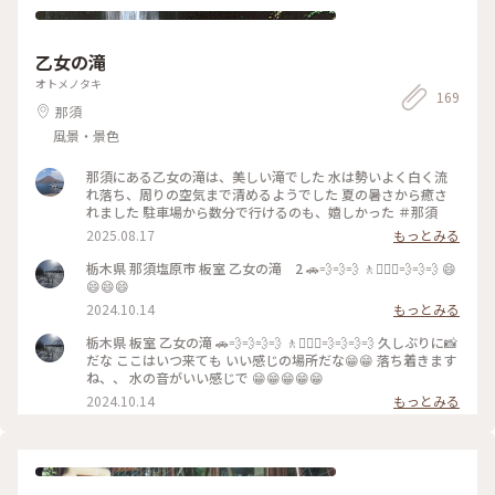
にはまた霧が広がってました。 #アートな景色 #絶景
乙女の滝
オトメノタキ
169
那須
風景・景色
那須にある乙女の滝は、美しい滝でした 水は勢いよく白く流
れ落ち、周りの空気まで清めるようでした 夏の暑さから癒さ
れました 駐車場から数分で行けるのも、嬉しかった ＃那須
2025.08.17
もっとみる
栃木県 那須塩原市 板室 乙女の滝 2 🚗💨💨💨 🚶🚶🏼‍♀️💨💨💨 😄
😄😄😄
2024.10.14
もっとみる
栃木県 板室 乙女の滝 🚗💨💨💨💨 🚶🚶🏼‍♀️💨💨💨💨 久しぶりに📸
だな ここはいつ来ても いい感じの場所だな😁😁 落ち着きます
ね、、 水の音がいい感じで 😁😁😁😁😁
2024.10.14
もっとみる