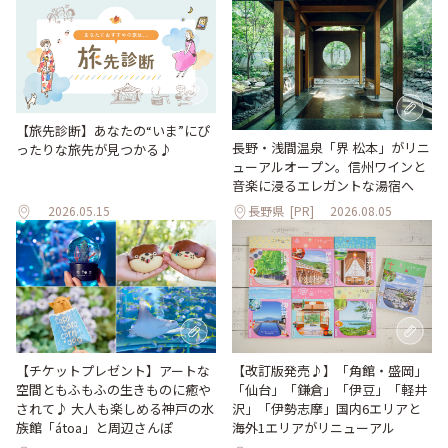
【旅先診断】あなたの“いま”にぴ
長野・浅間温泉「界 松本」がリニ
ったりな旅先が見つかる♪
ューアルオープン。信州ワインと
音楽に浸るエレガントな湯宿へ
2026.05.15
長野県
[PR]
2026.08.05
【改訂版発売♪】「角館・盛岡」
【チケットプレゼント】アートな
「仙台」「鎌倉」「伊豆」「軽井
空間ともふもふの生きものに癒や
沢」「伊勢志摩」国内6エリアと
されて♪ 大人も楽しめる神戸の水
海外1エリアがリニューアル
族館「átoa」と周辺さんぽ