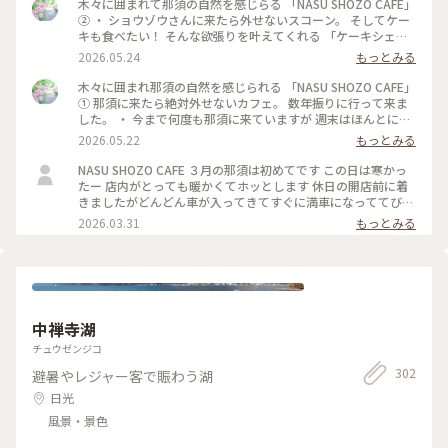
木々に囲まれて那須の自然を感じらる 「NASU SHOZO CAFE」
#2025 夏#夏旅#日光へ#日光二荒山神社#うさぎ像#よい縁うさ
② ・ ショウゾウさんに来たら外せないスコーン。 そしてケー
ぎみくじ#御朱印#私のことりっぷ旅#ゆるり夏時間
キも食べたい！ そんな欲張りを叶えてくれる 「ケーキシェス
タ」 私はかぼちゃプリン、 相方はレモンのレアチーズケー
2026.05.24
もっとみる
キ。 ・ スコーンはさくっとほろっと食感。 ベリージャムと固
めにホイップした 生クリームが最高に合い かぼちゃプリンも
木々に囲まれ那須の自然を感じられる 「NASU SHOZO CAFE」
濃厚で美味しかった。 ・ そして SHOZOさんの空気感や 那須
① 那須に来たら絶対外せないカフェ。 数年振りに行って来ま
高原の自然を感じながら 日常から離れゆるりと過ごせる 唯一
した。 ・ 今まで何度も那須に来ていますが 週末はほんとに混
無二のカフェ とっても素敵なカフェでした。 #ちいさな列車旅
んでいて 1、2時間待ちは当たり前で ずっと諦めていました。
2026.05.22
もっとみる
#那須高原 #那須カフェ #ナスショウゾウカフェ #木漏れ日のカ
（季節にもよるかな） 今回は平日に行けたので それほど待た
フェ
ずに案内して頂けました。 ・ そして、気になっていた ワイン
NASU SHOZO CAFE ３月の那須は初めてです この日は寒かっ
グラスに注がれた ホットのウインナーコーヒーを 那須の自然
たー 店内がとっても暖かくてホッとします 休日の開店前に着
を感じられる テラス席で鳥の囀りをBGMに ゆるりと美味しい
きましたがどんどん車が入ってきてすぐに満車になっててびっ
時間を。 ・ 店内も魅力的で素敵。 ・ #ナスショウゾウカフェ
くり👀 トーストセットとサンドウィッチセット かぼちゃプリ
2026.03.31
もっとみる
#nasushozocafe #那須高原#那須カフェ#ちいさな列車旅
ンと白いチーズケーキもオーダーしたけど写真忘れました…ち
なみに次男くんの白いチーズケーキは『バカうま』とのこと
テイクアウトもウェイティングも人が絶えず混んでるけれど素
敵なお店なのでおすすめです！
中禅寺湖
チュウゼンジコ
302
避暑やレジャー客で賑わう湖
日光
風景・景色