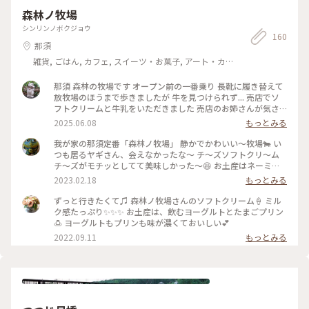
森林ノ牧場
シンリンノボクジョウ
160
那須
雑貨, ごはん, カフェ, スイーツ・お菓子, アート・カ
ルチャー, ライフスタイル, 風景・景色, ホテル・宿, おみ
やげ
那須 森林の牧場です オープン前の一番乗り 長靴に履き替えて
放牧場のほうまで歩きましたが 牛を見つけられず... 売店でソ
フトクリームと牛乳をいただきました 売店のお姉さんが気さ
くに声をかけてくれて 楽しかったです 牛乳の瓶が可愛いく
2025.06.08
もっとみる
て、持って帰っていいか聞いたら、サッと水洗いしてくれまし
た 今度は料理を食べに行きたいです☺️ #森林ノ牧場 #那須
我が家の那須定番「森林ノ牧場」 静かでかわいい～牧場🐄 い
つも居るヤギさん、会えなかったな～ チ～ズソフトクリ～ム
チ～ズがモチッとしてて美味しかった～😆 お土産はネーミン
グが凄い❓️いのちのミートソース(これウマウマ) ・バターのい
2023.02.18
もっとみる
とこ・ビーフジャーキ 那須、最高～😀 #森林ノ牧場 #Myこと
りっぷ
ずっと行きたくて♫ 森林ノ牧場さんのソフトクリーム🍦 ミル
ク感たっぷり✨✨✨ お土産は、飲むヨーグルトとたまごプリン
🍮 ヨーグルトもプリンも味が濃くておいしい💕
2022.09.11
もっとみる