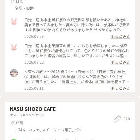
日光
名所・旧跡
日光二荒山神社 風鈴祭りの限定御朱印を頂いたあと、神社の
奥まで行ってみました✨ 奥の方に行く為には、参拝料が必要で
す🪙 御神木の胎内くぐりがありました🌳 せっかくなので、中
を通って見ました💕 樹齢550年の大木です❗️ かなり大きな木な
2026.07.23
もっとみる
ので、そんなに屈まずに歩けました👍 中でも鐘を鳴らして、穢
れを落としてもらいました🙏 更に奥に進むと、またしても風
日光二荒山神社 東照宮の後に、こちらを参拝しました🙏 偶然
鈴が並んでいます🎐 益子焼かな？ こちらも陶器の風鈴です🤎
にも、風鈴祭りが開催されていて、色とりどりの風鈴が飾られ
札に文字が… 「人生不足を感じたら、もう少し忙しく生きる」
ていました🎐 陶器の風鈴は、珍しいですね🩵 ガラスとは違っ
いやいや、これ以上忙しいのはごめんです😂 「過去は安い本
た音色です🎶 心に響くような美しい音色でした🎐 風鈴の音
2026.07.22
もっとみる
と同じ。読んだら捨てればいい」 これは心に刺さりました💘
は、邪気を払ってくれるそうです💕 お参りしたあとは、少し
過去にしばられるのは、辞めたほうが良さそうですね😊 #ひみ
スッキリしたような、そんな気分になりました😊 風鈴祭り
< 東への旅 > 〜2025 夏 24 〜 ⭐︎日光へ 11 「日光二荒山神社」
つの絶景 #日光二荒山神社 #風鈴祭り #御朱印 #栃木
は、九月七日まで開催されています #ひみつの絶景 #日光二荒
② 拝殿前には、縁結びの神話にちなんだ黄金色の「うさぎ
山神社 #風鈴祭り #日光 #栃木
像」が有りました。「勝道上人」が男体山山頂に神を祀って１
２４０年の節目を記念して、2022年9月に制作されたそうで
2025.08.11
もっとみる
す。鋳造 金箔仕立てで、高さ６０cm、重さ５０kg。両手には
幸運と成功をもたらすとされる鉱石「ラピスラズリ」(日本で
は瑠璃と呼ばれ、「聖なる石」とされ、古代より世界中で用い
られてきた有名な石です。洞察力や決断力を高め、心の邪念を
NASU SHOZO CAFE
取り除き、幸運と成功をもたらすパワーがあると言われていま
ナス・ショウゾウ カフェ
す。)を持っています。うさぎ好きの私には嬉しいサプライズで
318
した。 「よい縁うさぎみくじ」と「御朱印」を頂いて来まし
那須
た。 巳年のぬいぐるみマスコット「みーちゃん」(写真5枚目)
ごはん, カフェ, スイーツ・お菓子, パン
や鳥居の前にも「良い縁打出の小槌」や「むすび大黒」など、
可愛らしいキャラクターや置物が色々有りました。 #東への旅