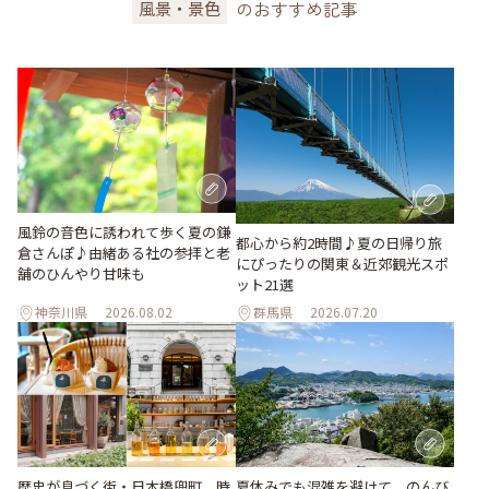
のおすすめ記事
風景・景色
風鈴の音色に誘われて歩く夏の鎌
都心から約2時間♪夏の日帰り旅
倉さんぽ♪由緒ある社の参拝と老
にぴったりの関東＆近郊観光スポ
舗のひんやり甘味も
ット21選
神奈川県
2026.08.02
群馬県
2026.07.20
歴史が息づく街・日本橋兜町。時
夏休みでも混雑を避けて。のんび