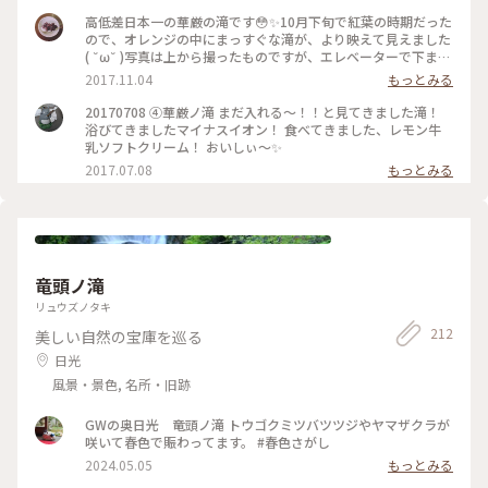
高低差日本一の華厳の滝です😳✨10月下旬で紅葉の時期だった
ので、オレンジの中にまっすぐな滝が、より映えて見えました
( ˘ω˘ )写真は上から撮ったものですが、エレベーターで下まで
降りるとまた一段と迫力のある滝が見られます🙆🙆 #華厳の滝
2017.11.04
もっとみる
#日光#滝#紅葉#日本一
20170708 ④華厳ノ滝 まだ入れる〜！！と見てきました滝！
浴びてきましたマイナスイオン！ 食べてきました、レモン牛
乳ソフトクリーム！ おいしぃ〜✨
2017.07.08
もっとみる
竜頭ノ滝
リュウズノタキ
212
美しい自然の宝庫を巡る
日光
風景・景色, 名所・旧跡
GWの奥日光 竜頭ノ滝 トウゴクミツバツツジやヤマザクラが
咲いて春色で賑わってます。 #春色さがし
2024.05.05
もっとみる