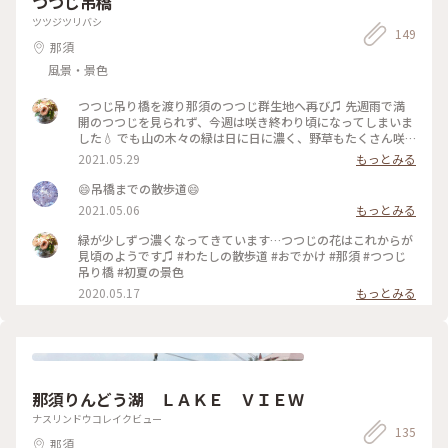
つつじ吊橋
ツツジツリバシ
149
那須
風景・景色
つつじ吊り橋を渡り那須のつつじ群生地へ再び♫ 先週雨で満
開のつつじを見られず、今週は咲き終わり頃になってしまいま
した💧 でも山の木々の緑は日に日に濃く、野草もたくさん咲
いていました♫ サラサドウダンが可愛らしく咲いてました✨
2021.05.29
もっとみる
😄吊橋までの散歩道😄
2021.05.06
もっとみる
緑が少しずつ濃くなってきています…つつじの花はこれからが
見頃のようです♫ #わたしの散歩道 #おでかけ #那須 #つつじ
吊り橋 #初夏の景色
2020.05.17
もっとみる
那須りんどう湖 ＬＡＫＥ ＶＩＥＷ
ナスリンドウコレイクビュー
135
那須