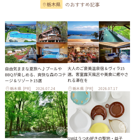
のおすすめ記事
栃木県
大人のご褒美温泉宿＆ヴィラ15
自由気ままな夏旅へ♪プールや
選。客室露天風呂や美食に癒やさ
BBQが楽しめる、爽快な森のコテ
れる滞在を
ージ＆リゾート15選
栃木県
[PR]
2026.07.24
栃木県
[PR]
2026.07.17
GWはうつわ好きの聖地・益子