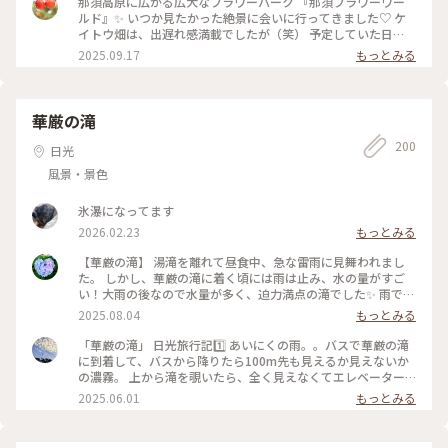
那須高原に広がる広大なフラワーパーク 『那須フラワーワー
てしまうという♡ #那須フラワーワールド #栃木 #那須 #那須
トウの花言葉𖧷 気取り屋・個性・風変わり・おしゃれ ・ この
ルド』✨ いつか見たかった絶景に会いに行ってきました♡ ケ
高原 #ケイトウ #ラベンダー #茶臼岳 #那須連峰 #秋の装い #秋
日は早朝に家を出て那須塩原駅へ。 フラワーパークでは少し
イトウ畑は、出遅れ感満載でしたが（笑） 予定していた日
さんぽ
汗もかきましたが、 東京より幾分涼しくて、体も喜んでました
が、ピンポイントで晴れてくれて もうそれだけで大満足でし
2025.09.17
もっとみる
😊 #那須フラワーワールド #栃木 #那須 #那須高原 #フラワー
た😊 標高600メートルから眺める、ケイトウ畑と那須連峰の美
パーク #2週間遅かった #リベンジ誓う #ケイトウ #鶏頭 #那須
しさ✨ ケイトウもカラフルで、とても可愛かったです。 𖧷ケイ
連峰 #秋の装い #秋さんぽ #再投稿
トウの花言葉𖧷 気取り屋・個性・風変わり・おしゃれ #那須フ
ラワーワールド #栃木 #那須 #那須高原 #フラワーパーク #2週
華厳の滝
間遅かった #リベンジ誓う #ケイトウ #鶏頭 #那須連峰 #秋の装
200
い #秋さんぽ
日光
風景・景色
氷瀑になってます
2026.02.23
もっとみる
【華厳の滝】 湯滝を離れて昼食中、急な雷雨に見舞われまし
た。 しかし、華厳の滝に着く頃には雨は止み、水の量がすご
い！大雨の後なので水量が多く、迫力満点の滝でした✨️ 雨でキ
ャンセルした人も多かったようで、人が少なく見やすかったで
2025.08.04
もっとみる
す！ #アートな景色 #日光 #華厳の滝
「華厳の滝」 日光旅行記1️⃣ あいにくの雨。。バスで華厳の滝
に到着して、バスから降りたら100m先も見えるか見えないか
の濃霧。 上から滝を覗いたら、全く見えなくてエレベーター
で下に降りても見えるか見えないかわからないけど、とりあえ
2025.06.01
もっとみる
ず降りてみました。 そしたらなんとサーって霧が晴れて、滝が
キレイに見えました♪雨だからか、水量も多く、とても迫力が
ありました♪マイナスイオンいっぱいな感じ😀 ほんの数分後