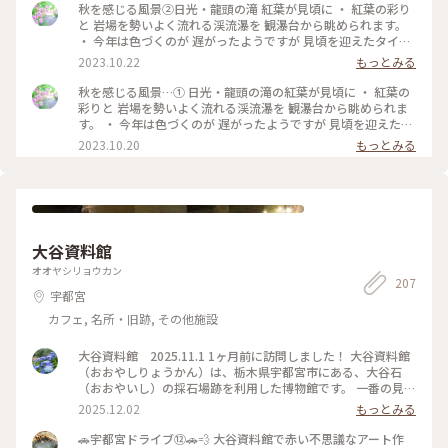
秋を感じる風景②日光・龍頭の滝 紅葉が見頃に ・ 紅葉の彩り
と 岩場を勢いよく流れる渓流瀑を 観瀑台から眺められます。
・ 今年は色づくのが 遅がったようですが 見頃を迎えたタイミ
ングで 訪れることが出来て 良かったです。 #私のことりっぷ
2023.10.22
もっとみる
旅 #秋さんぽ #日光 #紅葉 #日光旅 #龍頭の滝#奥日光#日光紅
葉#奥日光紅葉
秋を感じる風景…① 日光・龍頭の滝の紅葉が見頃に ・ 紅葉の
彩りと 岩場を勢いよく流れる渓流瀑を 観瀑台から眺められま
す。 ・ 今年は色づくのが 遅がったようですが 見頃を迎えたタ
イミングで 訪れることが出来て 良かったです。 2023.10.19 #
2023.10.20
もっとみる
私のことりっぷ旅 #秋さんぽ #日光#日光旅 #龍頭の滝#紅葉#
龍頭の滝紅葉 #iPhone撮影
大谷資料館
オオヤシリョウカン
207
宇都宮
カフェ, 名所・旧跡, その他施設
大谷資料館 2025.11.1 1ヶ月前に訪問しました！ 大谷資料館
（おおやしりょうかん）は、栃木県宇都宮市にある、大谷石
（おおやいし）の採石場跡を利用した博物館です。 一番の見ど
ころは、地下に広がる巨大な採掘場跡です。 • 規模: 広さ約2万
2025.12.02
もっとみる
平方メートル、深さは平均で地下30メートルにも及びます。ま
るで地下神殿やピラミッドの内部のような、幻想的で圧倒的な
🚗宇都宮ドライブ⑫🚗💨 大谷資料館で赤い不思議なアート作