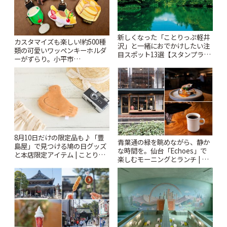
新しくなった「ことりっぷ軽井
カスタマイズも楽しい!約500種
沢」と一緒におでかけしたい注
類の可愛いワッペンキーホルダ
目スポット13選【スタンプラリ
ーがずらり。小平市
ー開催中】 | ことりっぷ
「Kimamaya T&K」 | ことりっ
ぷ
8月10日だけの限定品も♪「豊
青葉通の緑を眺めながら、静か
島屋」で見つける鳩の日グッズ
な時間を。仙台「Echoes」で
と本店限定アイテム | ことりっ
楽しむモーニングとランチ | こ
ぷ
とりっぷ