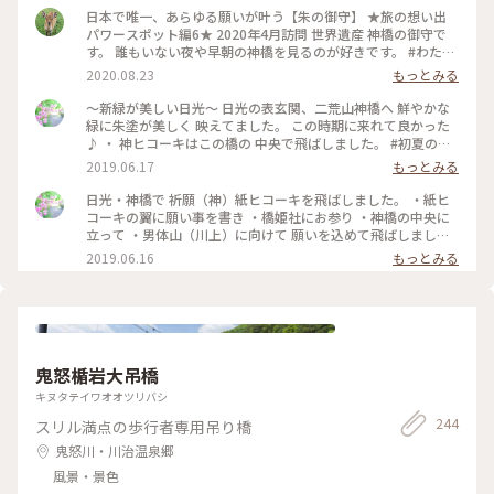
日本で唯一、あらゆる願いが叶う【朱の御守】 ★旅の想い出
パワースポット編6★ 2020年4月訪問 世界遺産 神橋の御守で
す。 誰もいない夜や早朝の神橋を見るのが好きです。 #わたし
の旅 #旅の想い出 #神橋 #日光 #御守 #朱の御守 #世界遺産 #ラ
2020.08.23
もっとみる
イトアップ #橋
〜新緑が美しい日光〜 日光の表玄関、二荒山神橋へ 鮮やかな
緑に朱塗が美しく 映えてました。 この時期に来れて良かった
♪ ・ 神ヒコーキはこの橋の 中央で飛ばしました。 #初夏の彩
り #夏旅2019 #日光#日光ことりっぷ#二荒山神橋#神橋
2019.06.17
もっとみる
日光・神橋で 祈願（神）紙ヒコーキを飛ばしました。 ・紙ヒ
コーキの翼に願い事を書き ・橋姫社にお参り ・神橋の中央に
立って ・男体山（川上）に向けて 願いを込めて飛ばしました
・ 願いが叶うといいな。 ・ 紙ヒコーキは一機¥100です。
2019.06.16
もっとみる
（水に溶ける素材） #初夏の彩り #日光#ことりっぷ日光#日光
パワースポット#パワースポット#神橋
鬼怒楯岩大吊橋
キヌタテイワオオツリバシ
244
スリル満点の歩行者専用吊り橋
鬼怒川・川治温泉郷
風景・景色