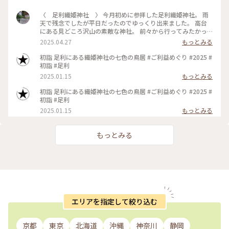
〈 足利織姫神社 〉 今月初めに参拝した足利織姫神社。 雨
天で残念でしたが平日だったのでゆっくり出来ました。 高台
にある見どころ沢山の素敵な神社。 前々から行ってみたかっ
たので感動！ 今は丁度藤が見頃の頃でしょうか？ 春の限定御
2025.04.27
もっとみる
朱印と御朱印帳を購入しました。 次回は晴天時に必ず行きた
いと思います！ #足利織姫神社 #御朱印 #御朱印帳 #栃木
初詣 足利にある織姫神社の七色の鳥居 #ご利益めぐり #2025 #
初詣 #足利
2025.01.15
もっとみる
初詣 足利にある織姫神社の七色の鳥居 #ご利益めぐり #2025 #
初詣 #足利
2025.01.15
もっとみる
もっとみる
エリアを指定して絞り込む
京都
東京
北海道
沖縄
神奈川
静岡