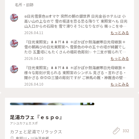
名所・旧跡
❄️日光雪景色❄️オマケ 突然の朝の銀世界 日光金谷ホテルは 小
高い山の上なので 雪の坂道を恐る恐る降りて 東照宮へも 日光
山入口からの石段を 雪で滑りそうになりながら 端っこをゆっ
くりゆっくり登り😂 輪王寺を抜けて行きます。 銅像には雪の
2026.04.11
もっとみる
ショールとお帽子✨ 輪王寺の広い境内では ブルドーザーが朝
から 豪快に除雪していて🚜 神社や境内は綺麗にされていまし
『日光東照宮』🌲🌲⛩🌲🌲 ＊ぽかぽか熱海厳寒日光母娘旅＊
た😆 ・ ・ #ちいさな列車旅 #ぽかぽか熱海厳寒日光母娘旅 #母
雪の朝再びの日光東照宮へ 雪景色の中の五十の塔が綺麗でし
娘旅 #美しい町 #クラシカルな街 #レトロな街 #ことりっぷ日
た😍 五重塔にもたくさんの極彩色彫刻✨ 十二支が掘られてい
光 #ことりっぷ栃木 #ドライブ #日光ドライブ #日光東照宮 #日
て 正面に虎がくるのは 家康が寅年であったためとされていま
2026.04.10
もっとみる
光金谷ホテル #冬の日光 #雪景色 #雪 #日光 #日光市 #栃木 #栃
す。 廻廊にも美しい花鳥の彫刻が 一枚板に透かし彫りで施さ
木県
れています。 御本社前の唐門は夕刻には閉められ 白塗りの扉
『日光東照宮』🌲🌲⛩🌲🌲 ＊ぽかぽか熱海厳寒日光母娘旅＊
上には儀式の様子が 細かい彫刻で掘られています。 唐門や廻
様々な彫刻が見られる 東照宮のシンボル 見ざる・言わざる・
廊は国宝です✨ 東廻廊をくぐって奥の院へと 続く石段は雪が
聞かざる 🙈🙊🙉三猿の彫刻ですが ご神馬の厩・神厩舎の壁に
積もって つるりん滑りそうだったので 私は遠慮しました🤣 娘
ぐるり 三猿以外に 猿の一生が彫られていて 人間の一生を風刺
2026.04.10
もっとみる
は奥の院でしかもらえない 「眠り猫」のお守りが欲しいと 登
しています。 三猿は幼少期の猿で 悪いことを見ず 良いことの
って行って拝受してきました🐈‍⬛ 思いがけない雪の朝 前日と
みを知り 立派な大人に育つ理想の姿と 言われています✨ 神厩
は別世界の東照宮は 思い出に残る美しい雪景色になりました
舎の前の三神庫には まだ象を見たことのない時代 「想像の
✨❄️ ・ ・ #ちいさな列車旅 #美しい町 #レトロな街 #クラシカ
象」🐘が掘られています。 ・ 東照宮のもうひとつのシンボル
ルな街 #ぽかぽか熱海厳寒日光母娘旅 #母娘旅 #ことりっぷ日
「眠り猫」🐈‍⬛🌺 左甚五郎作と伝えられ 牡丹の花に囲まれ 日
光 #ことりっぷ栃木 #ドライブ #日光ドライブ #日光東照宮 #神
の光を浴びていることから 日光に因んで彫られたとも 言われ
足湯カフェ『ｅｓｐｏ』
社 #冬の日光 #五重塔 #唐門 #廻廊 #彫刻 #アートと建築 #名建
てます。 東廻廊の表に彫られた 「眠り猫」の裏には 実は 「ス
築 #日本建築 #レトロ #世界遺産 #国宝 #日光 #日光市 #栃木県
ズメ」🐦が彫られています。 眠った猫と羽を広げ遊ぶ 三羽の
アシユカフェエスポ
#栃木
雀の姿は 「争わない」という様子で 家康が求めた 「天下太平
332
カフェと足湯でリラックス
の象徴とされています✨ 東照宮のたくさんの彫刻には 様々な
意味が込められて 奥が深いことを知りました 政治や宗教や思
鬼怒川・川治温泉郷