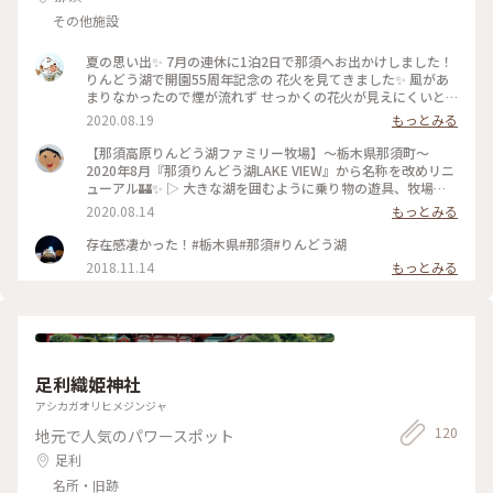
その他施設
夏の思い出✨ 7月の連休に1泊2日で那須へお出かけしました！
りんどう湖で開園55周年記念の 花火を見てきました✨ 風があ
まりなかったので煙が流れず せっかくの花火が見えにくいと
きもありました😅 打ち上げ場所から少し遠くにはなりますが
2020.08.19
もっとみる
特別席に座りゆったりと見ることができました😌 打ち上げ花
火、横から見ました！ もうすぐ夏も終わり。 今年の夏は、こ
【那須高原りんどう湖ファミリー牧場】〜栃木県那須町〜
の花火が 最初で最後になりそうです。 来年はいつも通りの夏
2020年8月『那須りんどう湖LAKE VIEW』から名称を改めリニ
がくるといいな。 #わたしの街 #栃木 #那須 #りんどう湖 #花火
ューアル🏰✨ ▷ 大きな湖を囲むように乗り物の遊具、牧場、
#夏の思い出 #わたしの旅 #milkのミルキーな毎日
レストランなどがあり、の〜んびりと過ごすことができます😊
2020.08.14
もっとみる
▷ こだわりのソフトクリームやチーズなどは絶品です🍦🐮✨ #
栃木 #那須高原 #那須りんどう湖LAKEVIEW #りんどう湖ファ
存在感凄かった！#栃木県#那須#りんどう湖
ミリー牧場 #わたしの旅
2018.11.14
もっとみる
足利織姫神社
アシカガオリヒメジンジャ
120
地元で人気のパワースポット
足利
名所・旧跡