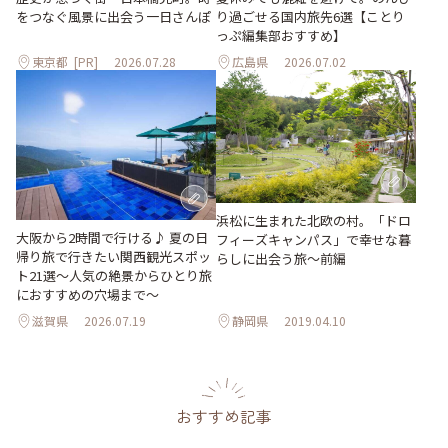
をつなぐ風景に出会う一日さんぽ
り過ごせる国内旅先6選【ことり
っぷ編集部おすすめ】
東京都
[PR]
2026.07.28
広島県
2026.07.02
浜松に生まれた北欧の村。「ドロ
大阪から2時間で行ける♪ 夏の日
フィーズキャンパス」で幸せな暮
帰り旅で行きたい関西観光スポッ
らしに出会う旅～前編
ト21選～人気の絶景からひとり旅
におすすめの穴場まで～
滋賀県
2026.07.19
静岡県
2019.04.10
おすすめ記事