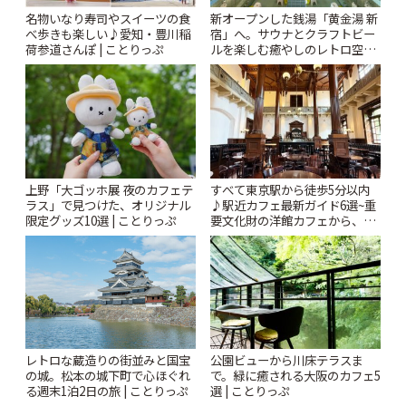
名物いなり寿司やスイーツの食
新オープンした銭湯「黄金湯 新
べ歩きも楽しい♪愛知・豊川稲
宿」へ。サウナとクラフトビー
荷参道さんぽ | ことりっぷ
ルを楽しむ癒やしのレトロ空間
| ことりっぷ
上野「大ゴッホ展 夜のカフェテ
すべて東京駅から徒歩5分以内
ラス」で見つけた、オリジナル
♪駅近カフェ最新ガイド6選~重
限定グッズ10選 | ことりっぷ
要文化財の洋館カフェから、改
札すぐのレトロ喫茶まで~ | こと
りっぷ
レトロな蔵造りの街並みと国宝
公園ビューから川床テラスま
の城。松本の城下町で心ほぐれ
で。緑に癒される大阪のカフェ5
る週末1泊2日の旅 | ことりっぷ
選 | ことりっぷ