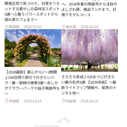
関東近郊で見つけた、日常をリセ
へ。2026年春の陶器市から注目の
ットする癒やしの森林浴スポット
よしざわ窯、絶品ランチまで、日
6選～心整うパワースポットから
帰りモデルコース
隠れ家カフェまで～
群馬県
2026.05.05
栃木県
2026.04.24
【2026最新】都心から1～2時間
そろそろ見頃♪GWまでに行きた
♪GW日帰り旅行で行きたいバ
い藤の名所6選 【2026年版】～最
ラ・藤・新緑の絶景9選～あしか
新ライトアップ情報や、紫色のト
がフラワーパークや益子陶器市も
ンネル他～
～
茨城県
2026.04.19
秋田県
2026.04.18