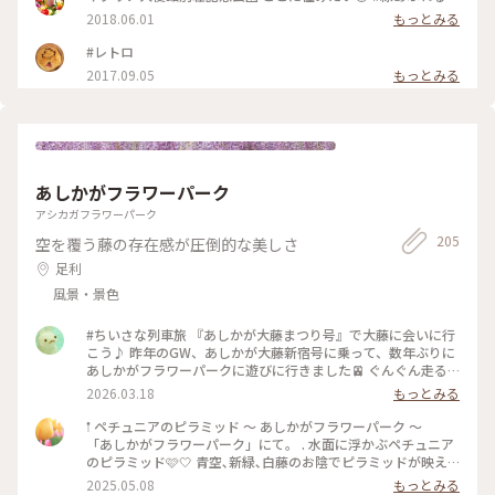
園】 ここね……『新美の巨人たち』の放映を見て来たかったん
2018.06.01
もっとみる
ですよ😆 昭和3年にイタリア大使館の別荘としてたてられ、平
成9年まで使われていたそうです。 外観も素敵なのだけど、中
#レトロ
の天井も凝っていてね……調度品も素敵💖 椅子に座って中禅寺
2017.09.05
もっとみる
湖を眺めていたら心が和むよ〰️💕 たぶん、今日のような曇り
☁️のお天気の方が心が落ち着くかも‼️ もっとボーッとして景色
を眺めていたかったな(*´-`) #日光 #イタリア大使館別荘記念
公園 #国際避暑地 #Myことりっぷ #中禅寺湖 #アートみたいな
景色 #アントニンレーモンド
あしかがフラワーパーク
アシカガフラワーパーク
205
空を覆う藤の存在感が圧倒的な美しさ
足利
風景・景色
#ちいさな列車旅 『あしかが大藤まつり号』で大藤に会いに行
こう♪ 昨年のGW、あしかが大藤新宿号に乗って、数年ぶりに
あしかがフラワーパークに遊びに行きました🚈 ぐんぐん走る
特急は渡良瀬川を越え、列車の窓一面に田園風景や新緑の美し
2026.03.18
もっとみる
い景色を楽しめます。 最寄り駅はあしかがフラワーパーク駅。
サラサラと風に揺れる紫の大藤、大量の花吹雪を舞わせる薄紅
𖡡 ペチュニアのピラミッド 〜 あしかがフラワーパーク 〜
の藤棚は圧巻でした。 レストランは並びましたが、下野牛や
「あしかがフラワーパーク」にて。 . 水面に浮かぶペチュニア
日光のマスなどのご当地グルメを園内の藤を眺めつつ楽しめま
のピラミッド🩷🤍 青空､新緑､白藤のお陰でピラミッドが映え
した。屋外テイクアウトでも藤ソフトなど充実しています。 お
ました🌈✨ 初めて成功したリフレクション( ˶ ᷇ 𖥦 ᷆ ˵ ) . アートな
2025.05.08
もっとみる
土産は藤のお花見をしている猫ちゃんを連れて帰りました🐈️ハ