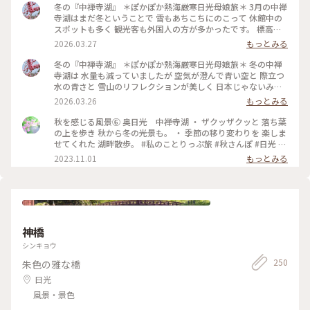
冬の『中禅寺湖』 ＊ぽかぽか熱海厳寒日光母娘旅＊ 3月の中禅
寺湖はまだ冬ということで 雪もあちこちにのこって 休館中の
スポットも多く 観光客も外国人の方が多かったです。 標高が
1269mという 日本一高い場所にある中禅寺湖 冬は水量が減る
2026.03.27
もっとみる
ため 「華厳の滝」もびっくりするほど 水量が少なく 滝つぼの
方は凍っていました。 冬枯れの山も相まって これが「華厳の
冬の『中禅寺湖』 ＊ぽかぽか熱海厳寒日光母娘旅＊ 冬の中禅
滝」！？という感じ💦 やはり紅葉の時期に 見てみたかったで
寺湖は 水量も減っていましたが 空気が澄んで青い空と 際立つ
す😆 静かな湖は何度見ても美しく 心から癒されました✨💙 ・
水の青さと 雪山のリフレクションが美しく 日本じゃないみた
正面から見るスワンボート アオレンジャー？ モモレンジャ
いに 素敵な景色を見せてくれました💙 紅葉の季節が最高なの
2026.03.26
もっとみる
ー？ 緑や桃色の仮面を被った 戦隊のように見えました🤣 ・ ・
は わかっていましたが 私たちには初めての 中禅寺湖✨ 冬なら
#ちいさな列車旅 #ぽかぽか熱海厳寒日光母娘旅 #母娘旅 #こと
ではの景色を楽しめました🥰 ・ 湖畔にはたくさんのスワンボ
秋を感じる風景⑥ 奥日光 中禅寺湖 ・ ザクッザクッと 落ち葉
りっぷ日光 #ことりっぷ栃木 #ドライブ #日光ドライブ #冬の
ート🦢 白鳥のプリンセスや 個性的な黒鳥さんなど 春が来るの
の上を歩き 秋から冬の光景も。 ・ 季節の移り変わりを 楽しま
中禅寺湖 #冬の日光 #湖 #冬 #華厳の滝 #滝 #スワンボート #日
を待っていました💕 3月の中禅寺湖はシーズンオフ 素敵ユーザ
せてくれた 湖畔散歩。 #私のことりっぷ旅 #秋さんぽ #日光 #
光 #日光市 #栃木県 #栃木
ーさんたちの 投稿を見て行きたかった 英国大使館別荘などは
紅葉 #奥日光 #中禅寺湖
2023.11.01
もっとみる
閉館中🤣 残念ではありましたが 無理だと思っていたいろは坂
も 登って冬の静かな湖畔を ゆっくり散策できました🥰
2026.3.9 ・ ・ #ちいさな列車旅 #ぽかぽか熱海厳寒日光母娘旅
#母娘旅 #ことりっぷ日光 #ことりっぷ栃木 #ドライブ #日光ド
ライブ #中禅寺湖 #冬の中禅寺湖 #冬の日光 #リフレクション #
湖 #空 #山 #絶景 #雪景色 #スワンボート #日光 #日光市 #栃木
神橋
県 #栃木
シンキョウ
250
朱色の雅な橋
日光
風景・景色