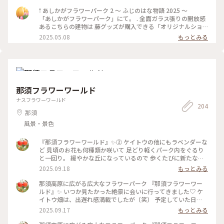
景色を楽しめました🖼️𓈒𓏸 . . 3~5枚目は花売場付近にあった素敵
ンカチです(^-^) 首都圏から足利直行のJRの春の特別特急は今
な花手水💐 優しい色合いのお花がたくさん浮かんでました♪ .
𖡡 あしかがフラワーパーク 2 〜 ふじのはな物語 2025 〜
年も運行するようです。しかも増便です！ 車窓の旅に出掛けて
花で賑わう今の時期が1番いいですね🥰🌸 . 初めて来ましたが､
「あしかがフラワーパーク」にて。 . 全面ガラス張りの開放感
みてはいかがでしょうか🌸 #あしかがフラワーパーク #栃木県
とても素敵な所だったので また来年も行きたいです💜🤍🩷 .
あるこちらの建物は 藤グッズが購入できる「オリジナルショ
#あしかが大藤まつり号
長々とお付き合い頂き､ありがとうございました。 . . 写真は
ップ」です。 . 藤色の傘やハンカチ､ハンドクリーム 素敵な花
2025.05.08
もっとみる
2025.05.01に撮りました📷ˊ˗ #あしかがフラワーパー
器など様々なグッズがあり 多くの女性客で賑わっていました
ク #ふじのはな物語 #白藤 #ペチュニア #花手水 #リフレ
💜🤍 . . 写真は外から撮ったものです📷ˊ˗ . キュートな藤色のク
クション #GW #栃木 #足利 #アートな景色
マちゃんと 小さな動物の置物が可愛かったです♪ . . あしかが
フラワーパークの投稿つづきます🙌🏻 #あしかがフラワ
ーパーク #ふじのはな物語 #藤 #藤の花 #大藤 #GW #栃
木 #足利 #アートな景色
那須フラワーワールド
ナスフラワーワールド
204
那須
風景・景色
『那須フラワーワールド』✨② ケイトウの他にもラベンダーな
ど 見頃のお花も何種類か咲いて 足どり軽くパーク内をぐるり
と一回り。 緩やかな丘になっているので 歩くたびに新たな景
色に出会え、感動が止まりません✨ 2年前に登った、茶臼岳も
2025.09.18
もっとみる
綺麗に見えてましたが 帰る頃には雲の中へ。。☁️ 早起きして
きて大正解でした。 ・ 那須塩原駅から那須フラワーワールド
那須高原に広がる広大なフラワーパーク 『那須フラワーワー
までは 車（レンタカー）で40分ほど🚙 途中、牧場の牛の群れ
ルド』✨ いつか見たかった絶景に会いに行ってきました♡ ケ
に会ったり、りんご畑の中を走り抜けたり ジャンボとうもろ
イトウ畑は、出遅れ感満載でしたが（笑） 予定していた日
こし畑🌽がとにかく沢山あって 自然溢れる那須の町は、楽し
が、ピンポイントで晴れてくれて もうそれだけで大満足でし
2025.09.17
もっとみる
いのビックリ箱のようでした😊 5枚目は、いつか見た北海道の
た😊 標高600メートルから眺める、ケイトウ畑と那須連峰の美
景色と重なってしまい（笑） 思わず車を止めて、しばし見入っ
しさ✨ ケイトウもカラフルで、とても可愛かったです。 𖧷ケイ