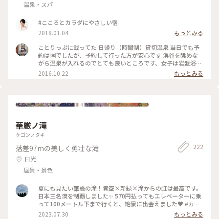
温泉・スパ
#こころとカラダにやさしい宿
2018.01.04
もっとみる
ことりっぷに載ってた 日帰り（時間制）貸切温泉 当日でも予
約は🆗でしたが、予約して行った方が安心です 渓谷を眺めな
がら温泉が入れるのでとても良いところです、女子は岩盤浴が
無料で入れるので温泉の時間の前に入るのがオススメします〜
2016.10.22
もっとみる
#温泉#岩盤浴
華厳ノ滝
ケゴンノタキ
222
落差97mの美しく勇壮な滝
日光
風景・景色
夏にも見たい華厳の滝！青空×新緑×滝からの虹は最高です。
日本三名漠を制覇しました✨ 570円払ってもエレベーターに乗
って100メートル下まで行くと、絶景に出会えました♥️ #カメ
ラ旅 #私のことりっぷ旅
2023.07.30
もっとみる