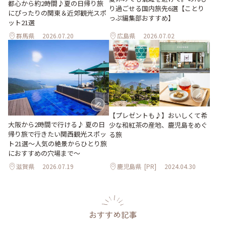
都心から約2時間♪夏の日帰り旅
り過ごせる国内旅先6選【ことり
にぴったりの関東＆近郊観光スポ
っぷ編集部おすすめ】
ット21選
群馬県
2026.07.20
広島県
2026.07.02
【プレゼントも♪】おいしくて希
大阪から2時間で行ける♪ 夏の日
少な和紅茶の産地、鹿児島をめぐ
帰り旅で行きたい関西観光スポッ
る旅
ト21選～人気の絶景からひとり旅
におすすめの穴場まで～
滋賀県
2026.07.19
鹿児島県
[PR]
2024.04.30
おすすめ記事