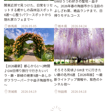
GWはうつわ好きの聖地・益子
関東近郊で見つけた、日常をリセ
へ。2026年春の陶器市から注目の
ットする癒やしの森林浴スポット
よしざわ窯、絶品ランチまで、日
6選～心整うパワースポットから
帰りモデルコース
隠れ家カフェまで～
群馬県
2026.05.05
栃木県
2026.04.24
【2026最新】都心から1～2時間
そろそろ見頃♪GWまでに行きた
♪GW日帰り旅行で行きたいバ
い藤の名所6選 【2026年版】～最
ラ・藤・新緑の絶景9選～あしか
新ライトアップ情報や、紫色のト
がフラワーパークや益子陶器市も
ンネル他～
～
茨城県
2026.04.19
秋田県
2026.04.18