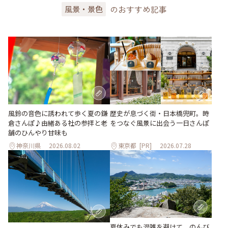
のおすすめ記事
風景・景色
風鈴の音色に誘われて歩く夏の鎌
歴史が息づく街・日本橋兜町。時
倉さんぽ♪由緒ある社の参拝と老
をつなぐ風景に出会う一日さんぽ
舗のひんやり甘味も
神奈川県
2026.08.02
東京都
[PR]
2026.07.28
夏休みでも混雑を避けて。のんび