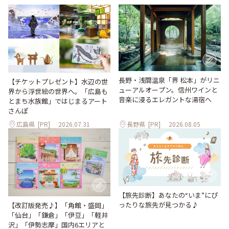
長野・浅間温泉「界 松本」がリニ
【チケットプレゼント】水辺の世
ューアルオープン。信州ワインと
界から浮世絵の世界へ。「広島も
音楽に浸るエレガントな湯宿へ
とまち水族館」ではじまるアート
さんぽ
広島県
[PR]
2026.07.31
長野県
[PR]
2026.08.05
【旅先診断】あなたの“いま”にぴ
ったりな旅先が見つかる♪
【改訂版発売♪】「角館・盛岡」
「仙台」「鎌倉」「伊豆」「軽井
沢」「伊勢志摩」国内6エリアと