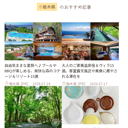
のおすすめ記事
栃木県
大人のご褒美温泉宿＆ヴィラ15
自由気ままな夏旅へ♪プールや
選。客室露天風呂や美食に癒やさ
BBQが楽しめる、爽快な森のコテ
れる滞在を
ージ＆リゾート15選
栃木県
[PR]
2026.07.24
栃木県
[PR]
2026.07.17