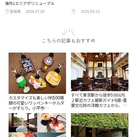
海外1エリアがリニューアル
宮城県
2026.07.09
2026.05.15
こちらの記事もおすすめ
すべて東京駅から徒歩5分以内
カスタマイズも楽しい!約500種
♪駅近カフェ最新ガイド6選~重
類の可愛いワッペンキーホルダ
要文化財の洋館カフェから、改
ーがずらり。小平市
札すぐのレトロ喫茶まで~ | こと
「Kimamaya T&K」 | ことりっ
りっぷ
ぷ