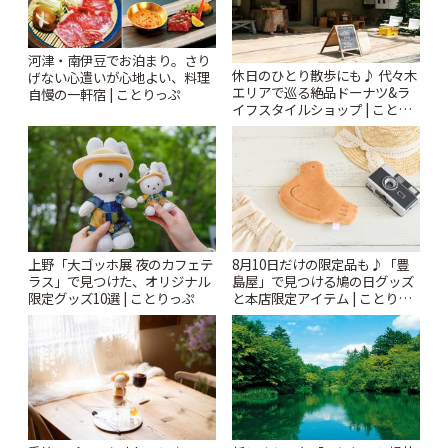
河津・南伊豆でお泊まり。さり
休日のひとり散歩にも♪ 代々木
げない心遣いが心地よい、料理
エリアで巡る絶品ドーナツ&ラ
自慢の一軒宿 | ことりっぷ
イフスタイルショップ | ことり
っぷ
上野「大ゴッホ展 夜のカフェテ
8月10日だけの限定品も♪「豊
ラス」で見つけた、オリジナル
島屋」で見つける鳩の日グッズ
限定グッズ10選 | ことりっぷ
と本店限定アイテム | ことりっ
ぷ