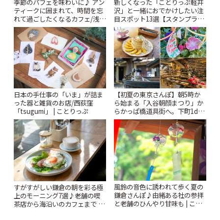
季節のパフェを味わいに♪ アン
新しくなった「ことりっぷ軽井
ティークに囲まれて、時間を忘
沢」と一緒におでかけしたい注
れて過ごしたくなるカフェ/浅草
目スポット13選【スタンプラリ
「annorum cafe」 | ことりっぷ
ー開催中】 | ことりっぷ
日本の手仕事の「いま」が詰ま
【初夏の東京さんぽ】朝5時か
った器と雑貨のお店/西荻窪
ら始まる「入谷朝顔まつり」か
「tsugumi」 | ことりっぷ
らかっぱ橋道具街へ。下町1day
さんぽプラン | ことりっぷ
風鈴の音色に誘われて歩く夏の
すがすがしい鎌倉の朝を彩る極
鎌倉さんぽ♪由緒ある社の参拝
上のモーニング7選♪老舗の喫
と老舗のひんやり甘味も | こと
茶店から海沿いのカフェまで |
りっぷ
ことりっぷ