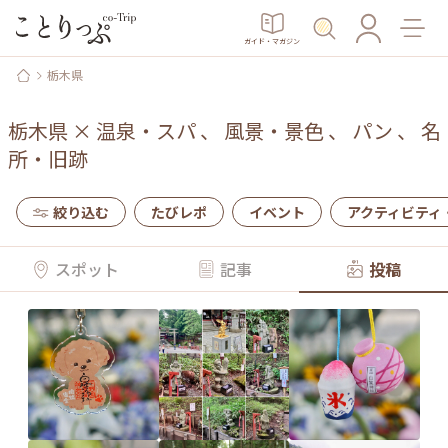
ガイド・マガジン
栃木県
栃木県
×
温泉・スパ
、
風景・景色
、
パン
、
名
所・旧跡
絞り込む
たびレポ
イベント
アクティビティ
スポット
記事
投稿