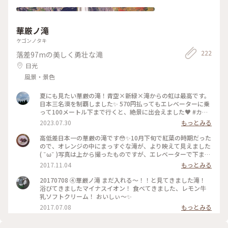
な店内か、緑に囲まれた開放的なテラスかでいただくことがで
きます。 私は、往年のビートルズナンバーが流れる店内でどっ
ぷりビートルズに浸りながらコーヒーとケーキをいただきまし
華厳ノ滝
た。 ちなみに、テラス席は、ワンちゃんもOKなので、愛犬と
一緒に食事することもできます。 #ペニーレイン #ビートル
ケゴンノタキ
ズ #那須高原 #ベーカリー #カフェ
222
落差97mの美しく勇壮な滝
日光
風景・景色
夏にも見たい華厳の滝！青空×新緑×滝からの虹は最高です。
日本三名漠を制覇しました✨ 570円払ってもエレベーターに乗
って100メートル下まで行くと、絶景に出会えました♥️ #カメ
ラ旅 #私のことりっぷ旅
2023.07.30
もっとみる
高低差日本一の華厳の滝です😳✨10月下旬で紅葉の時期だった
ので、オレンジの中にまっすぐな滝が、より映えて見えました
( ˘ω˘ )写真は上から撮ったものですが、エレベーターで下まで
降りるとまた一段と迫力のある滝が見られます🙆🙆 #華厳の滝
2017.11.04
もっとみる
#日光#滝#紅葉#日本一
20170708 ④華厳ノ滝 まだ入れる〜！！と見てきました滝！
浴びてきましたマイナスイオン！ 食べてきました、レモン牛
乳ソフトクリーム！ おいしぃ〜✨
2017.07.08
もっとみる