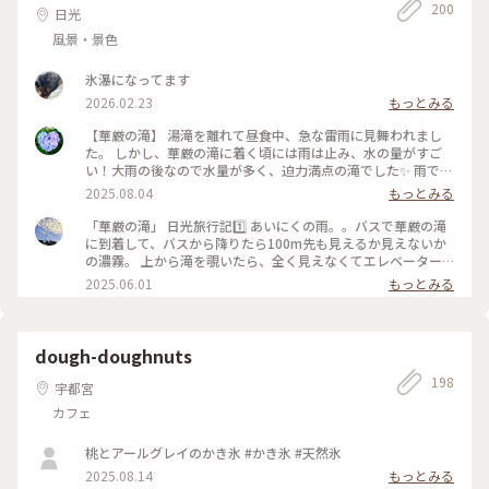
200
い #秋さんぽ
日光
風景・景色
氷瀑になってます
2026.02.23
もっとみる
【華厳の滝】 湯滝を離れて昼食中、急な雷雨に見舞われまし
た。 しかし、華厳の滝に着く頃には雨は止み、水の量がすご
い！大雨の後なので水量が多く、迫力満点の滝でした✨️ 雨でキ
ャンセルした人も多かったようで、人が少なく見やすかったで
2025.08.04
もっとみる
す！ #アートな景色 #日光 #華厳の滝
「華厳の滝」 日光旅行記1️⃣ あいにくの雨。。バスで華厳の滝
に到着して、バスから降りたら100m先も見えるか見えないか
の濃霧。 上から滝を覗いたら、全く見えなくてエレベーター
で下に降りても見えるか見えないかわからないけど、とりあえ
2025.06.01
もっとみる
ず降りてみました。 そしたらなんとサーって霧が晴れて、滝が
キレイに見えました♪雨だからか、水量も多く、とても迫力が
ありました♪マイナスイオンいっぱいな感じ😀 ほんの数分後
にはまた霧が広がってました。 #アートな景色 #絶景
dough-doughnuts
198
宇都宮
カフェ
桃とアールグレイのかき氷 #かき氷 #天然氷
2025.08.14
もっとみる