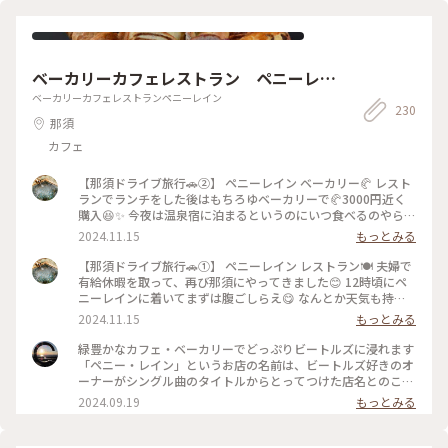
ベーカリーカフェレストラン ペニーレイ
ン
ベーカリーカフェレストランペニーレイン
230
那須
カフェ
【那須ドライブ旅行🚗②】 ペニーレイン ベーカリー🥐 レスト
ランでランチをした後はもちろゆベーカリーで🥐3000円近く
購入😆✨ 今夜は温泉宿に泊まるというのにいつ食べるのやら笑
🤣ま、良いんです😁 最初は少し混雑していた店内も気付けば
2024.11.15
もっとみる
写真程度の感じに。 本当に平日で正解でしたね。 人混みと行
列は苦手なので😅 どれもこれも…本当に美味しそうで😆❣️ と
【那須ドライブ旅行🚗①】 ペニーレイン レストラン🍽️ 夫婦で
ても迷いました。 店内、店外共に常にビートルズの曲が流
有給休暇を取って、再び那須にやってきました😊 12時頃にペ
れ、色々なビートルズ由来の物が飾られていましたよ。 グッ
ニーレインに着いてまずは腹ごしらえ😋 なんとか天気も持っ
ズも売られていました。 . 2024/11/15 . #那須 #那須旅行 #ペ
たのでテラス席でいただくことに。 私はパエリア🥘 旦那はハ
2024.11.15
もっとみる
ニーレイン #ベーカリー #パン
ンバーグをダブルで🤣 ちょっとお高いけど美味しかったです
よ。 いつもは行列で大混雑らしいので、平日に来て良かった
緑豊かなカフェ・ベーカリーでどっぷりビートルズに浸れます
って思いました😆✨✨ それでも車はたくさん止まっていました
「ペニー・レイン」というお店の名前は、ビートルズ好きのオ
し、たくさんお客さんはいましたけどね！ 私はビートルズは
ーナーがシングル曲のタイトルからとってつけた店名とのこ
まあ好きな方ですが、旦那はストーンズ派だそうです🤣 もち
と。 お店に入ると焼き立てパンの香りが広がり、処狭しと美
2024.09.19
もっとみる
ろんこの後パンも買いました❣️ . 2024/11/15 . #秋の彩り #那須
味しそうなパンがならんでいます。 ベーカリーの奥にはレスト
#那須旅行 #ドライブ #ペニーレイン #カフェレストラン #ベー
ランがあり、店内席とテラス席があり、レストランでワンドリ
カリー
ンクオーダーすれば、ビートルズなどの写真が飾られたシック