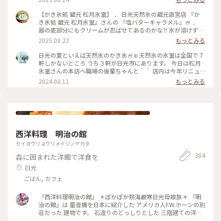
らのメロン型の容器に入ったメロンアイスの味そのものって感
じでした🤣 一口食べた瞬間にあのメロンアイスが浮かぶ 不思
【かき氷処 蔵元 松月氷室】 ． 日光天然氷の蔵元直営店 『か
議な感覚🍈 ． 松月氷室さんオリジナルメロンシロップ（果汁
き氷処 蔵元 松月氷室』さんの 『塩バターキャラメル』🍧 ．
10%）だそうです🍈 ． #栃木 #日光 #日光名物 #天然氷 #松月
器の底部分にもクリームが忍ばせてあるのかな⁈ 氷が溶けずに
氷室#かき氷#メロメロメロン #ゴーラー隊#カキ氷 #ゆるり夏
濃厚なクリームの味も下まで味わえて最後まで美味しくいただ
2025.08.23
もっとみる
時間 #日光行脚 ． 2025年7月上旬
きました♪ てか⁉︎最後まで氷が溶けず、水にならずにかき氷を
楽しめたのは初めてかも❣️ちょっと感動🥹 ． かき氷って 最後
日光の夏といえば天然氷のかき氷🍧❄️ 天然氷の氷室は全国で７
の方は氷水になって飲む感じになりません⁇⁇←私だけ⁇⁇ それが無
軒しかないところ うち３軒が日光市にあります。 今日は松月
かったの🫢 最後の最後までスプーンで氷がすくえました🥄 ．
氷室さんの本店へ職場の後輩ちゃんと＾＾ 店内は今年リニュ
． #栃木 #日光 #日光名物 #天然氷 #松月氷室#かき氷#塩バタ
ーアルしてシンプルながらも 垢抜けた雰囲気。 迷いながらも
2024.08.11
もっとみる
ーキャラメル #ゴーラー隊#カキ氷 #ゆるり夏時間 #日光行脚
贅沢に生いちごスペシャルをいただきました！ 上にはホイッ
． 2025年7月上旬
プがこんもり乗っていて 見た目だけでも涼やかです✨✨ 整理券
をもらってお昼を食べに外出へ。 「バナナマンのせっかくグ
ルメ」で取り上げられた 地元のみなさんおすすめのオムライ
スを食べました🥚 なんと中サイズでサラダとスープがついて
1000円！ 那須の御用卵とデミグラスがとろとろで これはみん
西洋料理 明治の館
なファンになるなぁと思いました😊 待つこと１時間30分、、
そしてかき氷の順番がまわってきました！ 生いちごや中には
セイヨウリョウリメイジノヤカタ
ミルクが入っていたりと ボリューミーでおなかいっぱいにな
304
森に囲まれた洋館で洋食を
りました🤭 本当に待つ価値がありましたヽ(*＾ω＾*)ﾉ また自
分のご褒美でおいしい日光の天然氷のかき氷を 食べに行きた
日光
いです✨✨ #透明の世界 #ことりっぷ旅2024 #かき氷 #ひんや
ごはん, カフェ
りスイーツ #黒蜜 #いちご #松月氷室 #日光
『西洋料理明治の館』 ＊ぽかぽか熱海厳寒日光母娘旅＊ 『明
治の館』は 蓄音機を日本に紹介した アメリカ人F.W.ホーンの別
荘だった 建物です。 石造りのどっしりとした 三階建ての洋館
は 暖炉を備え一面の格子窓や アンティークの家具など 気品溢