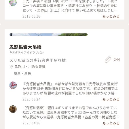
日光・神橋で 祈願（神）紙ヒコーキを飛ばしました。 ・紙ヒ
コーキの翼に願い事を書き ・橋姫社にお参り ・神橋の中央に
立って ・男体山（川上）に向けて 願いを込めて飛ばしました
・ 願いが叶うといいな。 ・ 紙ヒコーキは一機¥100です。
2019.06.16
もっとみる
（水に溶ける素材） #初夏の彩り #日光#ことりっぷ日光#日光
パワースポット#パワースポット#神橋
鬼怒楯岩大吊橋
キヌタテイワオオツリバシ
244
スリル満点の歩行者専用吊り橋
鬼怒川・川治温泉郷
風景・景色
『鬼怒楯岩大吊橋』 ＊ぽかぽか熱海厳寒日光母娘旅＊ 温泉街
から徒歩15分 鬼怒川渓谷にかかる吊橋です。 紅葉の時期では
ありませんが 紺碧の流れが綺麗でした💙 細い橋はかなり揺れ
ます🤣 渓谷を吹く風が強くて 凍える寒さでした🥶 宇都宮と違
2026.03.24
もっとみる
いやはり日光へ来ると 寒さ厳しかったです💦 ・ ・ #ちいさな
列車旅 #ぽかぽか熱海厳寒日光母娘旅 #母娘旅 #ことりっぷ日
【鬼怒川温泉】 翌日はギリギリまでお宿でのんびりさせてい
光 #ことりっぷ栃木 #ドライブ #日光ドライブ #鬼怒楯岩大吊
ただいて鬼怒川温泉をお散歩です🚶🚶‍♂️ のーんびりお喋りしな
橋 #吊橋 #橋 #鬼怒川温泉 #鬼怒川 #日光 #日光市 #栃木県 #栃
がら駅前から立岩橋→鬼怒楯岩大吊橋→古釜の滝→楯岩鬼怒姫
木
神社→鬼怒川駅前広場の足湯 鬼怒太の湯と温泉街を小さくく
2025.04.16
もっとみる
るっとしてきました👣 私たち以外にもちらほらお散歩をする