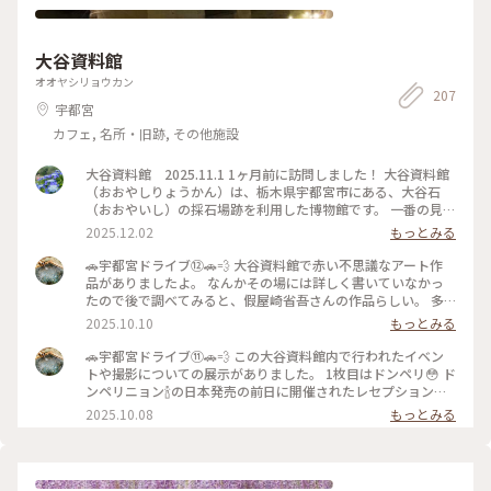
大谷資料館
オオヤシリョウカン
207
宇都宮
カフェ, 名所・旧跡, その他施設
大谷資料館 2025.11.1 1ヶ月前に訪問しました！ 大谷資料館
（おおやしりょうかん）は、栃木県宇都宮市にある、大谷石
（おおやいし）の採石場跡を利用した博物館です。 一番の見ど
ころは、地下に広がる巨大な採掘場跡です。 • 規模: 広さ約2万
2025.12.02
もっとみる
平方メートル、深さは平均で地下30メートルにも及びます。ま
るで地下神殿やピラミッドの内部のような、幻想的で圧倒的な
🚗宇都宮ドライブ⑫🚗💨 大谷資料館で赤い不思議なアート作
空間です。 • 温度: 年間を通して平均気温が8℃前後と低く、夏
品がありましたよ。 なんかその場には詳しく書いていなかっ
でも涼しいです（訪問の際は上着があると良いでしょう）。 •
たので後で調べてみると、假屋崎省吾さんの作品らしい。 多
歴史: 大谷石の採掘の歴史や、手掘り時代から機械化への変遷
分10年くらい前に飾られたもの。 美しかったですが、もう少
2025.10.10
もっとみる
などを知ることができます。 • 活用: その独特の雰囲気から、
し詳細がわかるようにしてくれてもいいのにね…って少し思い
映画やドラマ、プロモーションビデオの撮影場所としてよく使
ました😟 この空間の雰囲気に合ったアート作品でしたよ✨✨
🚗宇都宮ドライブ⑪🚗💨 この大谷資料館内で行われたイベン
われるほか、コンサートやイベント会場としても利用されてい
通路に置いてある照明💡のカバーも大谷石で作られているよう
トや撮影についての展示がありました。 1枚目はドンペリ😳 ド
ます。 るろうに剣心の撮影も行われたようです。 想像以上に
でとても素敵でした☺️✨✨ . 大谷資料館はここまで☺️ .
ンペリニョン🍾の日本発売の前日に開催されたレセプションで
迫力がある場所でした^ ^ 行って良かったー！
2025.09.23 . #ドライブ #みきちのドライブ #宇都宮 #大谷石 #
のフォトセッション用のエンブレムだそう。🥂 . その他見なが
2025.10.08
もっとみる
秋の装い #アート
ら 勇者ヨシヒコだ❣️ とか、 翔んで埼玉だ❣️ とか言いながら楽
しみました🤭 . もう少し続きます☺️ . 2025.09.23 . #ドライブ #
宇都宮 #みきちのドライブ #大谷石 #秋の装い #ドンペリ