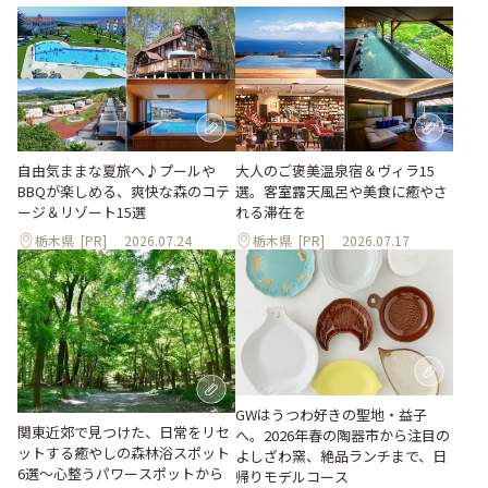
大人のご褒美温泉宿＆ヴィラ15
自由気ままな夏旅へ♪プールや
選。客室露天風呂や美食に癒やさ
BBQが楽しめる、爽快な森のコテ
れる滞在を
ージ＆リゾート15選
栃木県
[PR]
2026.07.24
栃木県
[PR]
2026.07.17
GWはうつわ好きの聖地・益子
関東近郊で見つけた、日常をリセ
へ。2026年春の陶器市から注目の
ットする癒やしの森林浴スポット
よしざわ窯、絶品ランチまで、日
6選～心整うパワースポットから
帰りモデルコース