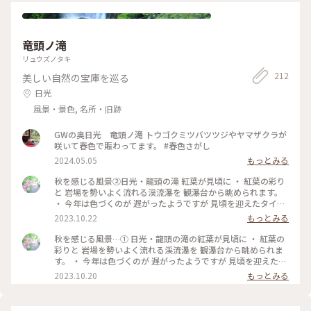
竜頭ノ滝
リュウズノタキ
212
美しい自然の宝庫を巡る
日光
風景・景色, 名所・旧跡
GWの奥日光 竜頭ノ滝 トウゴクミツバツツジやヤマザクラが
咲いて春色で賑わってます。 #春色さがし
2024.05.05
もっとみる
秋を感じる風景②日光・龍頭の滝 紅葉が見頃に ・ 紅葉の彩り
と 岩場を勢いよく流れる渓流瀑を 観瀑台から眺められます。
・ 今年は色づくのが 遅がったようですが 見頃を迎えたタイミ
ングで 訪れることが出来て 良かったです。 #私のことりっぷ
2023.10.22
もっとみる
旅 #秋さんぽ #日光 #紅葉 #日光旅 #龍頭の滝#奥日光#日光紅
葉#奥日光紅葉
秋を感じる風景…① 日光・龍頭の滝の紅葉が見頃に ・ 紅葉の
彩りと 岩場を勢いよく流れる渓流瀑を 観瀑台から眺められま
す。 ・ 今年は色づくのが 遅がったようですが 見頃を迎えたタ
イミングで 訪れることが出来て 良かったです。 2023.10.19 #
2023.10.20
もっとみる
私のことりっぷ旅 #秋さんぽ #日光#日光旅 #龍頭の滝#紅葉#
龍頭の滝紅葉 #iPhone撮影