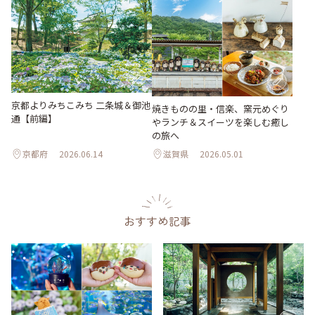
京都よりみちこみち 二条城＆御池
焼きものの里・信楽、窯元めぐり
通【前編】
やランチ＆スイーツを楽しむ癒し
の旅へ
京都府
2026.06.14
滋賀県
2026.05.01
おすすめ記事