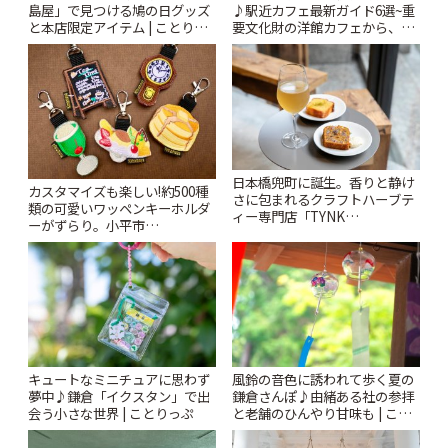
島屋」で見つける鳩の日グッズ
♪駅近カフェ最新ガイド6選~重
と本店限定アイテム | ことりっ
要文化財の洋館カフェから、改
ぷ
札すぐのレトロ喫茶まで~ | こと
りっぷ
日本橋兜町に誕生。香りと静け
カスタマイズも楽しい!約500種
さに包まれるクラフトハーブテ
類の可愛いワッペンキーホルダ
ィー専門店「TYNK
ーがずらり。小平市
Kabutocho」 | ことりっぷ
「Kimamaya T&K」 | ことりっ
ぷ
風鈴の音色に誘われて歩く夏の
キュートなミニチュアに思わず
鎌倉さんぽ♪由緒ある社の参拝
夢中♪鎌倉「イクスタン」で出
と老舗のひんやり甘味も | こと
会う小さな世界 | ことりっぷ
りっぷ