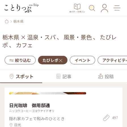
ガイド・マガジン
栃木県
栃木県
×
温泉・スパ
、
風景・景色
、
たびレ
ポ
、
カフェ
絞り込む
たびレポ
イベント
アクティビテ
スポット
記事
投稿
日光珈琲 御用邸通
ニッコウコーヒーゴヨウテイドオリ
497
隠れ家カフェで和みのひととき
日光