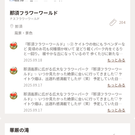
ーパーク #ふじのはな物語 #藤 #藤の花 #大藤 #GW #栃
木 #足利 #アートな景色
那須フラワーワールド
ナスフラワーワールド
204
那須
風景・景色
『那須フラワーワールド』✨② ケイトウの他にもラベンダーな
ど 見頃のお花も何種類か咲いて 足どり軽くパーク内をぐるり
と一回り。 緩やかな丘になっているので 歩くたびに新たな景
色に出会え、感動が止まりません✨ 2年前に登った、茶臼岳も
2025.09.18
もっとみる
綺麗に見えてましたが 帰る頃には雲の中へ。。☁️ 早起きして
きて大正解でした。 ・ 那須塩原駅から那須フラワーワールド
那須高原に広がる広大なフラワーパーク 『那須フラワーワー
までは 車（レンタカー）で40分ほど🚙 途中、牧場の牛の群れ
ルド』✨ いつか見たかった絶景に会いに行ってきました♡ ケ
に会ったり、りんご畑の中を走り抜けたり ジャンボとうもろ
イトウ畑は、出遅れ感満載でしたが（笑） 予定していた日
こし畑🌽がとにかく沢山あって 自然溢れる那須の町は、楽し
が、ピンポイントで晴れてくれて もうそれだけで大満足でし
2025.09.17
もっとみる
いのビックリ箱のようでした😊 5枚目は、いつか見た北海道の
た😊 標高600メートルから眺める、ケイトウ畑と那須連峰の美
景色と重なってしまい（笑） 思わず車を止めて、しばし見入っ
しさ✨ ケイトウもカラフルで、とても可愛かったです。 𖧷ケイ
那須高原に広がる広大なフラワーパーク 『那須フラワーワー
てしまうという♡ #那須フラワーワールド #栃木 #那須 #那須
トウの花言葉𖧷 気取り屋・個性・風変わり・おしゃれ ・ この
ルド』✨ いつか見たかった絶景に会いに行ってきました♡ ケ
高原 #ケイトウ #ラベンダー #茶臼岳 #那須連峰 #秋の装い #秋
日は早朝に家を出て那須塩原駅へ。 フラワーパークでは少し
イトウ畑は、出遅れ感満載でしたが（笑） 予定していた日
さんぽ
汗もかきましたが、 東京より幾分涼しくて、体も喜んでました
が、ピンポイントで晴れてくれて もうそれだけで大満足でし
2025.09.17
もっとみる
😊 #那須フラワーワールド #栃木 #那須 #那須高原 #フラワー
た😊 標高600メートルから眺める、ケイトウ畑と那須連峰の美
パーク #2週間遅かった #リベンジ誓う #ケイトウ #鶏頭 #那須
しさ✨ ケイトウもカラフルで、とても可愛かったです。 𖧷ケイ
連峰 #秋の装い #秋さんぽ #再投稿
トウの花言葉𖧷 気取り屋・個性・風変わり・おしゃれ #那須フ
ラワーワールド #栃木 #那須 #那須高原 #フラワーパーク #2週
華厳の滝
間遅かった #リベンジ誓う #ケイトウ #鶏頭 #那須連峰 #秋の装