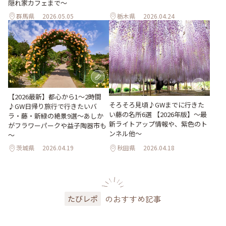
隠れ家カフェまで～
群馬県
2026.05.05
栃木県
2026.04.24
【2026最新】都心から1～2時間
そろそろ見頃♪GWまでに行きた
♪GW日帰り旅行で行きたいバ
い藤の名所6選 【2026年版】～最
ラ・藤・新緑の絶景9選～あしか
新ライトアップ情報や、紫色のト
がフラワーパークや益子陶器市も
ンネル他～
～
茨城県
2026.04.19
秋田県
2026.04.18
のおすすめ記事
たびレポ