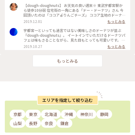
【dough-doughnuts】 お天気の良い週末🌞 東武宇都宮駅か
ら徒歩10分弱 住宅街の一角にある「ドー・ドーナツ」さん 今
回頂いたのは「ココア🍎りんごチーズ」 ココア生地のドーナ
ツの中に食感の残る🍎とクリームチーズ 本当に揚げてるの❓と
2019.12.01
もっとみる
思えるくらい油っぽさがなく パンケーキを食べているような
感じで美味しい(*´꒳`*) 無農薬有機栽培の月ヶ瀬紅茶（奈良
宇都宮一といっても過言ではない美味しさのドーナツが並ぶ
県）と共に（^人^） お向かいにはテイクアウト専門の店舗が
『dough-doughnuts』。 イートインでいただけるドーナツパ
あり 日替りで約15種類のドーナツを販売🍩 #dough-
フェは味もさることながら、見た目もとっても可愛いです。 今
doughnuts #ドードーナツ #宇都宮日帰り旅
の季節は、和栗のパフェです。 #宇都宮 #栃木 #スイーツ #ド
2019.10.27
もっとみる
ーナツ #カフェ #デザート #わたしの街 #お茶
もっとみる
エリアを指定して絞り込む
京都
東京
北海道
沖縄
神奈川
静岡
山梨
長野
奈良
鎌倉