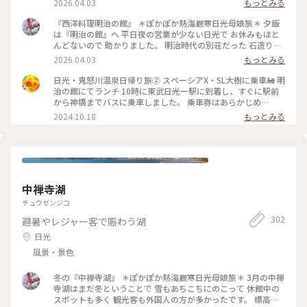
2026.04.03
もっとみる
れる空間です✨ ・ 娘はロールキャベツを選びました💚 素敵ユ
ーザーさんも召し上がって 超巨大とのことだったので すごい
『西洋料理明治の館』 ＊ぽかぽか熱海厳寒日光母娘旅＊ 夕飯
大きいらしいよと 伝えましたが スープ・サラダ・デザートだ
は『明治の館』へ 平日夜の営業が少ない日光で お休みもほと
けの セットもありましたが 私と同じセットにしました。 する
んどないので 助かりました。 明治時代の別荘だった 石造りの
と 運ばれてきたロールキャベツの 大きさにびっくりΣ(°д°ﾉ)ﾉ
洋館は レトロモダンで 明治を代表する建物です✨ 私はカニク
2026.04.03
もっとみる
長さ10cmちかくの 超巨大ロールキャベツ❗️💦 直径30cmの大皿
リームコロッケと 前菜・スープ・サラダ・デザートの セット
にドーン！ 私も想定外の大きさ😂 ライスのお皿と比べても 大
にしました💕 サーモンのマリネ カボチャのポタージュ 湯波と
日光・鬼怒川温泉日帰り旅② スペーシアX・SL大樹に乗車🚂 明
きさがわかると思います！ トマトソースもなみなみと🍅 外国
干瓢のサラダと どれもボリュームたっぷり✨ 私はライスを半
治の館にてランチ 10時に東武日光ー駅に到着し、すぐに駅前
人男性に合わせているのか どう考えても大きすぎます💦 単品
分でお願いしましたが 普通くらいの量で、はて•́ω•̀)? 娘がそれ
から神橋までバスに乗車しました。 乗車券はあらかじめ
でも食べられるかという量に 前菜やポタージュもすごい量 湯
半分よ💦と 見ると娘のライスが大盛りでした🤣 外国人向けな
「NIKKO MaaS」（※）を購入しているので降車時にスマホで
2024.10.18
もっとみる
葉サラダも大きくて 食べ応えがありました！ 娘も頑張ってま
のか すべての量が多かったです💦 湯波で干瓢と野菜を巻いた
提示するだけで大丈夫です。 神橋からは目指すは「明治の
したが ライスも普通より大盛り😂 もちろん残しました🤣 美味
サラダは 日光に来て旅館でも出ましたが シャキシャキとして
館」。今日はここで早めのランチを食べます。 １１時からのオ
しかったけど〜規格外😂 もったいない…( °_° ) でもチーズケー
ものすごく美味しくて大好きです😍 日光の名産の湯波と干瓢
ープンに合わせて整理券が発行されているとのことで向かって
キは 食べました😆 超満腹になったので 日光プリンも食べれず
を 使われているのが 嬉しい逸品でした💕 カニクリームコロッ
みることしました。 番号は１４番。開店と同時に入店できま
でした🍮 ・ ・ #ちいさな列車旅 #美しい町 #レトロな街 #クラ
ケ🦀 あると必ず食べたい洋食😍 こちらも大きくて クリーミー
すと言われ、お店の前のお庭にある椅子でのんびりと待つこと
シカルな街 #ぽかぽか熱海厳寒日光母娘旅 #母娘旅 #ことりっ
でした✨ デザートはもちろん 明治の館のチーズケーキ ニルバ
にしました。 この「明治の館」は、蓄音機を日本に初めて紹
ぷ日光 #ことりっぷ栃木 #ドライブ #日光ドライブ #西洋料理
中禅寺湖
ーナ🧀 50年間愛され続ける伝統の味✨ デンマーククリームチ
介したアメリカの貿易商F.W.ホーンの別荘として建造されたも
明治の館 #明治の館 #ディナー #洋食 #ロールキャベツ #超巨大
ーズと 砂糖と卵だけ 低温でじっくり焼いて しっとりふんわり
ので、終戦時の外務大臣・重光葵が東京大空襲で家を失った際
チュウゼンジコ
ロールキャベツ #デザート #チーズケーキ #ニルバーナ #明治
です✨ 表面にはサワークリームを 上掛けされて 爽やかでレモ
に、一時この邸宅に疎開され、ここから降伏文書の調印式に向
の館チーズケーキ #日光スイーツ #日光ディナー #日光レスト
302
避暑やレジャー客で賑わう湖
ンの香り🍋 濃厚なチーズケーキが 食べられなくなった私には
かったとありました。（HPより抜粋） お店に一歩入ると、ク
ラン #日光ごはん #旅のごはん #日光 #日光市 #栃木 #栃木県
最高のチーズケーキです😍 美しい洋梨のソルベが 添えられて
ラシカルな雰囲気たっぷりの素敵なレストランです。 まんまる
日光
最後までさっぱり✨😆 大満足のディナーでしたが 満腹に💧🍽️
のハンバーグステーキもオムレツライスもとても美味しかった
風景・景色
・ ・ #ちいさな列車旅 #美しい町 #レトロな街 #クラシカルな
です。 昔ながらのガラス窓から、緑と青い空が少しゆらめいて
街 #ぽかぽか熱海厳寒日光母娘旅 #母娘旅 #ことりっぷ日光 #
見えました。 （※）「NIKKO MaaS」は、浅草から東武日光、
ことりっぷ栃木 #ドライブ #日光ドライブ #西洋料理明治の館
冬の『中禅寺湖』 ＊ぽかぽか熱海厳寒日光母娘旅＊ 3月の中禅
鬼怒川温泉エリアの電車、バスが2日間乗り放題で2500円のお
#明治の館 #ディナー #西洋料理 #洋食 #カニクリームコロッケ
寺湖はまだ冬ということで 雪もあちこちにのこって 休館中の
得なフリーパス。 通常料金よりもお安くお得です👍 #東武鉄道
#クリームコロッケ #コロッケ #湯波サラダ #湯波 #ゆば #名物
スポットも多く 観光客も外国人の方が多かったです。 標高が
#スペーシアX #SL大樹 #日光 #東武日光 #明治の館 #クラシカ