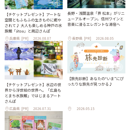
長野・浅間温泉「界 松本」がリニ
【チケットプレゼント】アートな
ューアルオープン。信州ワインと
空間ともふもふの生きものに癒や
音楽に浸るエレガントな湯宿へ
されて♪ 大人も楽しめる神戸の水
族館「átoa」と周辺さんぽ
兵庫県
[PR]
2026.08.07
長野県
[PR]
2026.08.05
【旅先診断】あなたの“いま”にぴ
ったりな旅先が見つかる♪
【チケットプレゼント】水辺の世
界から浮世絵の世界へ。「広島も
とまち水族館」ではじまるアート
さんぽ
広島県
[PR]
2026.07.31
2026.05.15