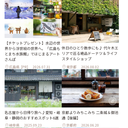
【チケットプレゼント】水辺の世
休日のひとり散歩にも♪ 代々木エ
界から浮世絵の世界へ。「広島も
リアで巡る絶品ドーナツ＆ライフ
とまち水族館」ではじまるアート
スタイルショップ
さんぽ
広島県
[PR]
2026.07.31
東京都
2026.08.02
名古屋から日帰り旅へ♪愛知・岐
京都よりみちこみち 二条城＆御池
阜・静岡のおすすめスポット6選
通【後編】
岐阜県
2025.09.23
京都府
2026.06.20