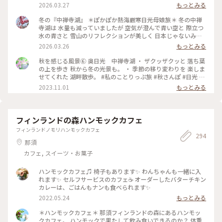
#ご当地グルメ #デザート #チーズケーキ #ニルバーナ #明治の
1269mという 日本一高い場所にある中禅寺湖 冬は水量が減る
ルな街 #２階も上がって #みたいな #電車旅
2026.03.27
もっとみる
館チーズケーキ #日光スイーツ #日光ディナー #日光レストラ
ため 「華厳の滝」もびっくりするほど 水量が少なく 滝つぼの
ン #日光ごはん #旅のごはん #日光 #日光市 #栃木 #栃木県
方は凍っていました。 冬枯れの山も相まって これが「華厳の
冬の『中禅寺湖』 ＊ぽかぽか熱海厳寒日光母娘旅＊ 冬の中禅
滝」！？という感じ💦 やはり紅葉の時期に 見てみたかったで
寺湖は 水量も減っていましたが 空気が澄んで青い空と 際立つ
す😆 静かな湖は何度見ても美しく 心から癒されました✨💙 ・
水の青さと 雪山のリフレクションが美しく 日本じゃないみた
正面から見るスワンボート アオレンジャー？ モモレンジャ
いに 素敵な景色を見せてくれました💙 紅葉の季節が最高なの
2026.03.26
もっとみる
ー？ 緑や桃色の仮面を被った 戦隊のように見えました🤣 ・ ・
は わかっていましたが 私たちには初めての 中禅寺湖✨ 冬なら
#ちいさな列車旅 #ぽかぽか熱海厳寒日光母娘旅 #母娘旅 #こと
ではの景色を楽しめました🥰 ・ 湖畔にはたくさんのスワンボ
秋を感じる風景⑥ 奥日光 中禅寺湖 ・ ザクッザクッと 落ち葉
りっぷ日光 #ことりっぷ栃木 #ドライブ #日光ドライブ #冬の
ート🦢 白鳥のプリンセスや 個性的な黒鳥さんなど 春が来るの
の上を歩き 秋から冬の光景も。 ・ 季節の移り変わりを 楽しま
中禅寺湖 #冬の日光 #湖 #冬 #華厳の滝 #滝 #スワンボート #日
を待っていました💕 3月の中禅寺湖はシーズンオフ 素敵ユーザ
せてくれた 湖畔散歩。 #私のことりっぷ旅 #秋さんぽ #日光 #
光 #日光市 #栃木県 #栃木
ーさんたちの 投稿を見て行きたかった 英国大使館別荘などは
紅葉 #奥日光 #中禅寺湖
2023.11.01
もっとみる
閉館中🤣 残念ではありましたが 無理だと思っていたいろは坂
も 登って冬の静かな湖畔を ゆっくり散策できました🥰
2026.3.9 ・ ・ #ちいさな列車旅 #ぽかぽか熱海厳寒日光母娘旅
#母娘旅 #ことりっぷ日光 #ことりっぷ栃木 #ドライブ #日光ド
フィンランドの森ハンモックカフェ
ライブ #中禅寺湖 #冬の中禅寺湖 #冬の日光 #リフレクション #
フィンランドノモリハンモックカフェ
湖 #空 #山 #絶景 #雪景色 #スワンボート #日光 #日光市 #栃木
294
県 #栃木
那須
カフェ, スイーツ・お菓子
ハンモックカフェ♫ 椅子もあります✨ わんちゃんも一緒に入
れます✨ セルフサービスのカフェ☕️ オーダーしたバターチキン
カレーは、ごはんもナンも食べられます✨
2022.05.24
もっとみる
＊ハンモックカフェ＊ 那須フィンランドの森にあるハンモッ
クカフェ。 ハンモックで果たして飲み食いできるのか？ 体重