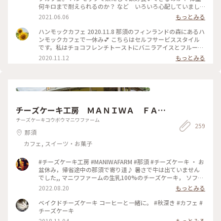
何キロまで耐えられるのか？ など いろいろ心配していまし
たが、ハンモックの座り心地はなかなか快適でした☺️ 椅子も
2021.06.06
もっとみる
あるので どちらに座っても大丈夫。 わんちゃん連れOKのフ
ロアもあり、わんちゃんとゆらゆらくつろいでいる人もいまし
ハンモックカフェ 2020.11.8 那須のフィンランドの森にあるハ
た。 #自然にふれる #ことりっぷ栃木 #那須 #カフェ #ハンモッ
ンモックカフェで一休み💕 こちらはセルフサービススタイル
クカフェ#フィンランドの森
です。私はチョコフレンチトーストにバニラアイスとフルーツ
と添えたもの、夫はトマトパスタです😊 入口近くに可愛いコ
2020.11.12
もっとみる
ーナーがあって、雑貨を売ってるのかな？と思ったら、カトラ
リーや調味料をお好みで持って行けるスペースでした。 この
日は結婚記念日で、チョコフレンチがケーキ代わりになりまし
た😆 カフェのあとは、フィンランドの森にあるお店でチーズ
とソーセージとパンをお土産に買って帰りました。 那須に行
ったのは3回目ですが、まだまだ行きたいお店がいっぱいです
チーズケーキ工房 ＭＡＮＩＷＡ ＦＡＲ
💕 #フィンランドの森 #ハンモックカフェ #ハンモック #カフ
ェ #那須 #栃木
Ｍ
チーズケーキコウボウマニワファーム
259
那須
カフェ, スイーツ・お菓子
#チーズケーキ工房 #MANIWAFARM #那須 #チーズケーキ ・ お
盆休み，帰省途中の那須で寄り道♪ 暑さで牛は出ていません
でした,, マニワファームの生乳100%のチーズケーキ， ソフト
クリームはコクがあり， サッパリしていて美味しい♡
2022.08.20
もっとみる
ベイクドチーズケーキ コーヒーと一緒に。 #秋深き #カフェ #
チーズケーキ
2018.11.04
もっとみる