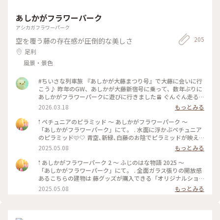
あしかがフラワーパーク
アシカガフラワーパーク
205
空を覆う藤の存在感が圧倒的な美しさ
足利
風景・景色
#ちいさな列車旅 『あしかが大藤まつり号』で大藤に会いに行
こう♪ 昨年のGW、あしかが大藤新宿号に乗って、数年ぶりに
あしかがフラワーパークに遊びに行きました🚈 ぐんぐん走る
特急は渡良瀬川を越え、列車の窓一面に田園風景や新緑の美し
2026.03.18
もっとみる
い景色を楽しめます。 最寄り駅はあしかがフラワーパーク駅。
サラサラと風に揺れる紫の大藤、大量の花吹雪を舞わせる薄紅
𖡡 ペチュニアのピラミッド 〜 あしかがフラワーパーク 〜
の藤棚は圧巻でした。 レストランは並びましたが、下野牛や
「あしかがフラワーパーク」にて。 . 水面に浮かぶペチュニア
日光のマスなどのご当地グルメを園内の藤を眺めつつ楽しめま
のピラミッド🩷🤍 青空､新緑､白藤のお陰でピラミッドが映え
した。屋外テイクアウトでも藤ソフトなど充実しています。 お
ました🌈✨ 初めて成功したリフレクション( ˶ ᷇ 𖥦 ᷆ ˵ ) . アートな
2025.05.08
もっとみる
土産は藤のお花見をしている猫ちゃんを連れて帰りました🐈️ハ
景色を楽しめました🖼️𓈒𓏸 . . 3~5枚目は花売場付近にあった素敵
ンカチです(^-^) 首都圏から足利直行のJRの春の特別特急は今
な花手水💐 優しい色合いのお花がたくさん浮かんでました♪ .
𖡡 あしかがフラワーパーク 2 〜 ふじのはな物語 2025 〜
年も運行するようです。しかも増便です！ 車窓の旅に出掛けて
花で賑わう今の時期が1番いいですね🥰🌸 . 初めて来ましたが､
「あしかがフラワーパーク」にて。 . 全面ガラス張りの開放感
みてはいかがでしょうか🌸 #あしかがフラワーパーク #栃木県
とても素敵な所だったので また来年も行きたいです💜🤍🩷 .
あるこちらの建物は 藤グッズが購入できる「オリジナルショ
#あしかが大藤まつり号
長々とお付き合い頂き､ありがとうございました。 . . 写真は
ップ」です。 . 藤色の傘やハンカチ､ハンドクリーム 素敵な花
2025.05.08
もっとみる
2025.05.01に撮りました📷ˊ˗ #あしかがフラワーパー
器など様々なグッズがあり 多くの女性客で賑わっていました
ク #ふじのはな物語 #白藤 #ペチュニア #花手水 #リフレ
💜🤍 . . 写真は外から撮ったものです📷ˊ˗ . キュートな藤色のク
クション #GW #栃木 #足利 #アートな景色
マちゃんと 小さな動物の置物が可愛かったです♪ . . あしかが
フラワーパークの投稿つづきます🙌🏻 #あしかがフラワ