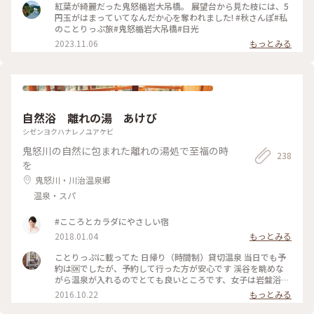
人たちもいて みなさんのんびりとした時間を楽しまれていま
紅葉が綺麗だった鬼怒楯岩大吊橋。 展望台から見た枝には、5
した🥰 スポットは奇跡的に青空がのぞいた一枚が撮れた📸鬼
円玉がはまっていてなんだか心を奪われました! #秋さんぽ#私
怒楯大岩吊橋にしてあります📍 （2025.3.30） #温泉 #温泉街
のことりっぷ旅#鬼怒楯岩大吊橋#日光
#鬼 #吊橋 #滝 #お散歩 #鬼怒川温泉 #鬼怒川 #雪の日光鬼怒川
2023.11.06
もっとみる
温泉ぶらり旅 #週末2泊2日旅 #ことりっぷ日光
自然浴 離れの湯 あけび
シゼンヨクハナレノユアケビ
鬼怒川の自然に包まれた離れの湯処で至福の時
238
を
鬼怒川・川治温泉郷
温泉・スパ
#こころとカラダにやさしい宿
2018.01.04
もっとみる
ことりっぷに載ってた 日帰り（時間制）貸切温泉 当日でも予
約は🆗でしたが、予約して行った方が安心です 渓谷を眺めな
がら温泉が入れるのでとても良いところです、女子は岩盤浴が
無料で入れるので温泉の時間の前に入るのがオススメします〜
2016.10.22
もっとみる
#温泉#岩盤浴