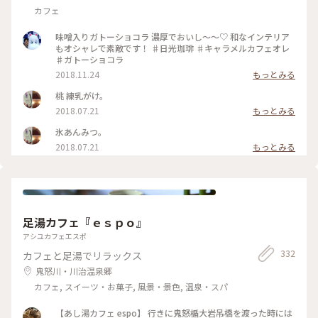
カフェ
味噌入りガトーショコラ 濃厚でおいし〜〜♡ 和なインテリア
もオシャレで素敵です！ ♯日光珈琲 ♯キャラメルカフェオレ
♯ガトーショコラ
2018.11.24
もっとみる
桃 練乳がけ。
2018.07.21
もっとみる
氷あんみつ。
2018.07.21
もっとみる
足湯カフェ『ｅｓｐｏ』
アシユカフェエスポ
332
カフェと足湯でリラックス
鬼怒川・川治温泉郷
カフェ, スイーツ・お菓子, 風景・景色, 温泉・スパ
【あし湯カフェ espo】 行きに鬼怒楯大岩吊橋を渡った時には