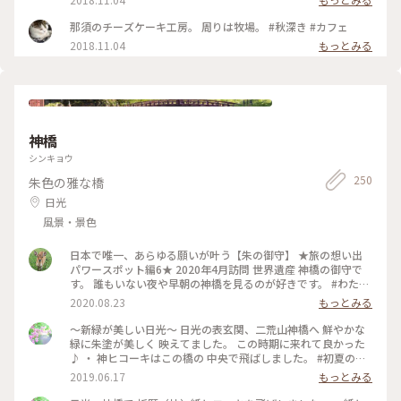
那須のチーズケーキ工房。 周りは牧場。 #秋深き #カフェ
2018.11.04
もっとみる
神橋
シンキョウ
250
朱色の雅な橋
日光
風景・景色
日本で唯一、あらゆる願いが叶う【朱の御守】 ★旅の想い出
パワースポット編6★ 2020年4月訪問 世界遺産 神橋の御守で
す。 誰もいない夜や早朝の神橋を見るのが好きです。 #わたし
の旅 #旅の想い出 #神橋 #日光 #御守 #朱の御守 #世界遺産 #ラ
2020.08.23
もっとみる
イトアップ #橋
〜新緑が美しい日光〜 日光の表玄関、二荒山神橋へ 鮮やかな
緑に朱塗が美しく 映えてました。 この時期に来れて良かった
♪ ・ 神ヒコーキはこの橋の 中央で飛ばしました。 #初夏の彩
り #夏旅2019 #日光#日光ことりっぷ#二荒山神橋#神橋
2019.06.17
もっとみる