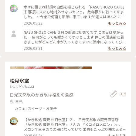
キ。 ・ スコーンはさくっとほろっと食感。 ベリージャムと固
めにホイップした 生クリームが最高に合い かぼちゃプリンも
木々に囲まれ那須の自然を感じられる 「NASU SHOZO CAFE」
濃厚で美味しかった。 ・ そして SHOZOさんの空気感や 那須
① 那須に来たら絶対外せないカフェ。 数年振りに行って来ま
高原の自然を感じながら 日常から離れゆるりと過ごせる 唯一
した。 ・ 今まで何度も那須に来ていますが 週末はほんとに混
無二のカフェ とっても素敵なカフェでした。 #ちいさな列車旅
んでいて 1、2時間待ちは当たり前で ずっと諦めていました。
2026.05.22
もっとみる
#那須高原 #那須カフェ #ナスショウゾウカフェ #木漏れ日のカ
（季節にもよるかな） 今回は平日に行けたので それほど待た
フェ
ずに案内して頂けました。 ・ そして、気になっていた ワイン
NASU SHOZO CAFE ３月の那須は初めてです この日は寒かっ
グラスに注がれた ホットのウインナーコーヒーを 那須の自然
たー 店内がとっても暖かくてホッとします 休日の開店前に着
を感じられる テラス席で鳥の囀りをBGMに ゆるりと美味しい
きましたがどんどん車が入ってきてすぐに満車になっててびっ
時間を。 ・ 店内も魅力的で素敵。 ・ #ナスショウゾウカフェ
くり👀 トーストセットとサンドウィッチセット かぼちゃプリ
2026.03.31
もっとみる
#nasushozocafe #那須高原#那須カフェ#ちいさな列車旅
ンと白いチーズケーキもオーダーしたけど写真忘れました…ち
なみに次男くんの白いチーズケーキは『バカうま』とのこと
テイクアウトもウェイティングも人が絶えず混んでるけれど素
敵なお店なのでおすすめです！
松月氷室
ショウゲツヒムロ
315
日光天然氷のかき氷は格別の食感
日光
カフェ, スイーツ・お菓子
【かき氷処 蔵元 松月氷室】２ ． 日光天然氷の蔵元直営店
『かき氷処 蔵元 松月氷室』さんの 『メロメロメロン』🍈 ．
メロン半玉そのまま器になっていて 果肉もたっぷり味わえる
メロメロメロン🍈 氷にかかっているメロンシロップが 昔なが
2025.08.24
もっとみる