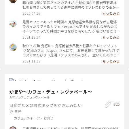
晴れ間も覗く天気だったのですが 古釜の滝から楯岩鬼怒姫神
社をお参りして戻ってくる途中に突然のミゾレまじりの雨が😫
☔ 駆け足で吊橋を渡ってその先にあるあし湯カフェで雨宿りで
2025.04.16
もっとみる
す☕️ こちらのカフェはホテルサンシャイン鬼怒川さんのカフェ
です 宿泊してなくてもカフェ利用ができました🙆‍♀️ 注文する時
足湯カフェであったか時間♨️ 鬼怒楯岩大吊橋を見ながら足湯
にあし湯利用ですと伝えるとありがたいことにタオルも貸して
でまったりできるカフェ・espoさんです☕️ 足湯しながらのス
もらえます(*´꒳`*) 雨に濡れたのと気温が寒かったのであった
イーツでまったり時間が幸せなひと時でした☺️ 私はいちごミ
かいコーヒーを頂こうかと思ったんですが あし湯に浸かりな
ルク🍓のドリンクをいただきました！ 冷たかったけれど、足湯
2021.12.14
もっとみる
がらなのでせっかくだから鬼怒川サイダーのいちごにしてみま
しながらなのでちょうどよかったです😊 母はアイスやゼリー
した🍓 サイダーは人工的なイチゴの味ではなくちゃんと果汁
などが中に入っている、珈琲モンブランを頼みました！ コー
秋りっぷ in 鬼怒川✨ 鬼怒楯岩大吊橋と紅葉とクレミアソフト
のイチゴの味がしてめちゃ美味しかったです😋 おまけの4枚目
ヒーパウダーの紅葉🍁が秋らしかったです。 高い所が苦手で、
♡ 足湯カフェ『espo』さんにて。 お天気良くて良かった♬ テ
はお手洗いをお借りした際にホテルサンシャイン鬼怒川さんの
吊橋は途中までしか渡れなかったのでカフェからの素敵な眺め
ラスでのんびり→足湯→テラスでのんびり。 空いてたのでこ
ロビーを通るんですが 何故かシロクマさんがいらっしゃいま
を楽しめてよかったです✨ 入った時は熱めかな？と思ったけれ
れをエンドレスで（笑） ブルーハワイの炭酸氷（コオリなん
2021.11.13
もっとみる
してびっくり🐻‍❄️ｶﾞｵｰ あとお手洗いのマークもイチゴちゃんで
ど、慣れてくると心地よくて、ついつい長居をしてしまいまし
です🧊）が 青空とリンクしているようでした💙 #足湯カフェ
可愛かったです🍓さすが栃木✨🍓✨ （2025.3.30） #足湯 #足湯
た(笑) お湯の音も癒し効果ありです😌 足がぽかぽかになって、
#espo #ホテルサンシャイン鬼怒川内 #スイーツ #鬼怒楯岩大
カフェ #ご当地サイダー #温泉 #お散歩 #温泉街 #鬼怒川温泉 #
とっても気持ちよかった☺️ 秋〜冬にぴったりな足湯カフェで
吊橋 #紅葉 #鬼怒川温泉 #私のことりっぷ #秋日和 #平日ららら
雪の日光鬼怒川温泉ぶらり旅 #週末2泊2日旅 #鬼怒川 #ことり
す♨️ 📷:2021.11.10 Wed. #あったか時間 #足湯 #足湯カフェ #
っぷ日光
カフェ #カフェ巡り #スイーツ #秋日和 #私のことりっぷ #吊橋
#絶景 #ぽかぽか #気持ちいい #鬼怒川 #栃木 #milkのミルキー
かまや～カフェ・デュ・レヴァベール～
な毎日
カマヤカフェデュレヴァベール
325
日光グルメの最強タッグをかきこみたい
日光
カフェ, スイーツ・お菓子
日光湯葉とローストビーフが乗った、数量限定のNIKKO丼が名