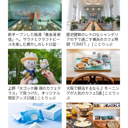
新オープンした銭湯「黄金湯 新
歴史建築のレトロなシャンデリ
宿」へ。サウナとクラフトビー
アの下で過ごす横浜のカフェ時
ルを楽しむ癒やしのレトロ空間
間「CRAFT. 」 | ことりっぷ
| ことりっぷ
上野「大ゴッホ展 夜のカフェテ
大阪で朝活するなら♪ モーニン
ラス」で見つけた、オリジナル
グが人気のカフェ5選 | ことりっ
限定グッズ10選 | ことりっぷ
ぷ