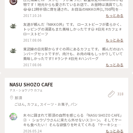
物です！地元からも愛されているお店で、お昼時は満員でした
😂😂12時半頃に席を通され、お目当のNIKKO丼(1,700円)をい
ただくことができました😄✨くるくると巻かれた日光湯葉が甘
2017.10.16
もっとみる
くて美味しかったです😋💓タレが甘めだったのが少し残念です
が、ローストビーフもしっかり量があって満足♪ ハンバーグ
友達が頼んだ『NIKKO丼』です。 ローストビーフが柔らかく、
も数量限定のオススメなので、そちらも気になります🍴 #かま
トッピングの湯葉もまた美味しかったです😃 #日光 #カフェ #
やカフェ#日光#カフェ#レストラン#ランチ#NIKKO丼#日光湯
ローストビーフ
葉#湯葉#ローストビーフ#丼#数量限定#行列
2017.08.06
もっとみる
東武線の日光駅からすぐの所にあるカフェです。 頼んだのはハ
ンバーグセットですが、肉汁も、お肉の味もしっかりしていて
美味しかったです‼️ #ランチ #日光 #ハンバーグ
2017.08.06
もっとみる
NASU SHOZO CAFE
ナス・ショウゾウ カフェ
318
那須
ごはん, カフェ, スイーツ・お菓子, パン
木々に囲まれて那須の自然を感じらる 「NASU SHOZO CAFE」
② ・ ショウゾウさんに来たら外せないスコーン。 そしてケー
キも食べたい！ そんな欲張りを叶えてくれる 「ケーキシェス
タ」 私はかぼちゃプリン、 相方はレモンのレアチーズケー
2026.05.24
もっとみる