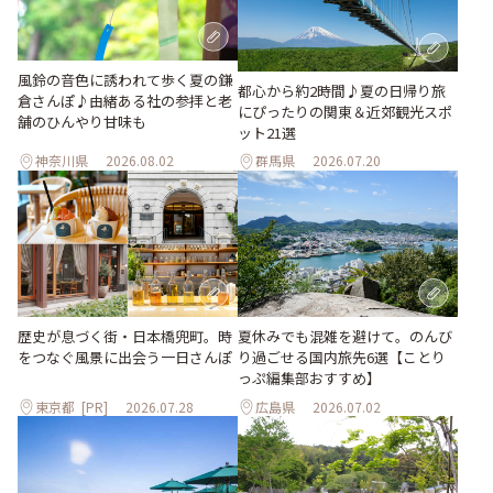
風鈴の音色に誘われて歩く夏の鎌
都心から約2時間♪夏の日帰り旅
倉さんぽ♪由緒ある社の参拝と老
にぴったりの関東＆近郊観光スポ
舗のひんやり甘味も
ット21選
神奈川県
2026.08.02
群馬県
2026.07.20
歴史が息づく街・日本橋兜町。時
夏休みでも混雑を避けて。のんび
をつなぐ風景に出会う一日さんぽ
り過ごせる国内旅先6選【ことり
っぷ編集部おすすめ】
東京都
[PR]
2026.07.28
広島県
2026.07.02