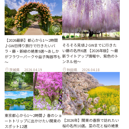
【2026最新】都心から1～2時間
そろそろ見頃♪GWまでに行きた
♪GW日帰り旅行で行きたいバ
い藤の名所6選 【2026年版】～最
ラ・藤・新緑の絶景9選～あしか
新ライトアップ情報や、紫色のト
がフラワーパークや益子陶器市も
ンネル他～
～
茨城県
2026.04.19
秋田県
2026.04.18
東京都心から1〜2時間♪ 春のショ
【2026年】関東の春旅で訪れたい
ートトリップに出かけたい関東の
桜の名所10選。菜の花と桜の絶景
スポット12選