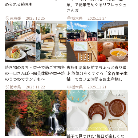
められる絶景も
泉」で絶景をめぐるリフレッシュ
さんぽ
東京都
2025.12.25
栃木県
2025.11.24
焼き物のまち・益子で過ごす初冬
鬼怒川温泉駅前でちょっと寄り道
の一日さんぽ〜陶芸体験や益子焼
♪ 旅気分をくすぐる「金谷菓子本
のうつわでランチも〜
舗」でカフェ時間＆お土産探し
栃木県
2025.11.22
栃木県
2025.11.21
益子で見つけた“毎日が楽しくな