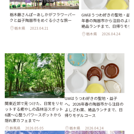
栃木藤さんぽーあしかがフラワーパー
GWはうつわ好きの聖地・益子へ
クと益子陶器市をめぐる小さな旅ー
年春の陶器市から注目のよし
絶品ランチまで、日帰りモデ
栃木県
2023.04.21
栃木県
2026.04.24
GWはうつわ好きの聖地・益子
関東近郊で見つけた、日常をリセ
へ。2026年春の陶器市から注目の
ットする癒やしの森林浴スポット
よしざわ窯、絶品ランチまで、日
6選～心整うパワースポットから
帰りモデルコース
隠れ家カフェまで～
群馬県
2026.05.05
栃木県
2026.04.24