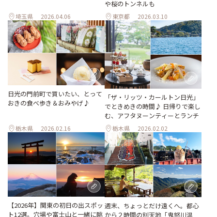
や桜のトンネルも
埼玉県
2026.04.06
東京都
2026.03.10
日光の門前町で買いたい、とって
「ザ・リッツ・カールトン日光」
おきの食べ歩き＆おみやげ♪
でときめきの時間♪ 日帰りで楽し
む、アフタヌーンティーとランチ
栃木県
2026.02.16
栃木県
2026.02.02
【2026年】関東の初日の出スポッ
週末、ちょっとだけ遠くへ。都心
ト12選。穴場や富士山と一緒に眺
から２時間の別天地「鬼怒川温