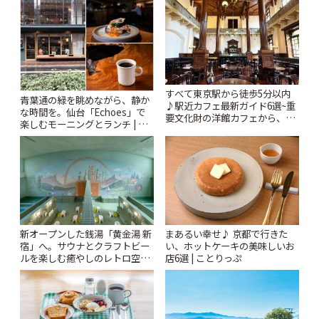
ぷ
すべて東京駅から徒歩5分以内
青葉通の緑を眺めながら、静か
♪駅近カフェ最新ガイド6選~重
な時間を。仙台「Echoes」で
要文化財の洋館カフェから、改
楽しむモーニングとランチ | こ
札すぐのレトロ喫茶まで~ | こと
とりっぷ
りっぷ
新オープンした銭湯「黄金湯 新
まあるい幸せ♪ 京都で行きた
宿」へ。サウナとクラフトビー
い、ホットケーキの美味しいお
ルを楽しむ癒やしのレトロ空間
店6選 | ことりっぷ
| ことりっぷ