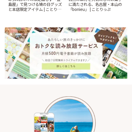
島屋」で見つける鳩の日グッズ
に満たされる、名古屋・本山の
と本店限定アイテム | ことりっ
「bonieu」 | ことりっぷ
ぷ