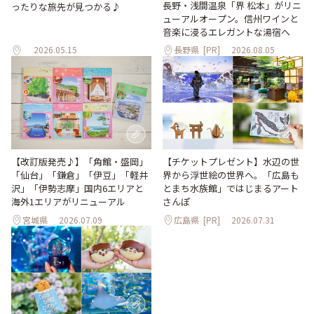
長野・浅間温泉「界 松本」がリニ
ったりな旅先が見つかる♪
ューアルオープン。信州ワインと
音楽に浸るエレガントな湯宿へ
2026.05.15
長野県
[PR]
2026.08.05
【改訂版発売♪】「角館・盛岡」
【チケットプレゼント】水辺の世
「仙台」「鎌倉」「伊豆」「軽井
界から浮世絵の世界へ。「広島も
沢」「伊勢志摩」国内6エリアと
とまち水族館」ではじまるアート
海外1エリアがリニューアル
さんぽ
宮城県
2026.07.09
広島県
[PR]
2026.07.31