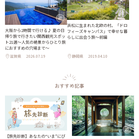
浜松に生まれた北欧の村。「ドロ
大阪から2時間で行ける♪ 夏の日
フィーズキャンパス」で幸せな暮
帰り旅で行きたい関西観光スポッ
らしに出会う旅～前編
ト21選～人気の絶景からひとり旅
におすすめの穴場まで～
滋賀県
2026.07.19
静岡県
2019.04.10
おすすめ記事
【旅先診断】あなたの“いま”にぴ