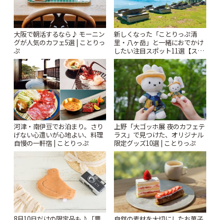
大阪で朝活するなら♪ モーニン
新しくなった「ことりっぷ清
グが人気のカフェ5選 | ことりっ
里・八ヶ岳」と一緒におでかけ
ぷ
したい注目スポット11選【スタ
ンプラリー開催中】 | ことりっ
ぷ
河津・南伊豆でお泊まり。さり
上野「大ゴッホ展 夜のカフェテ
げない心遣いが心地よい、料理
ラス」で見つけた、オリジナル
自慢の一軒宿 | ことりっぷ
限定グッズ10選 | ことりっぷ
8月10日だけの限定品も♪「豊
自然の素材を大切にしたお菓子