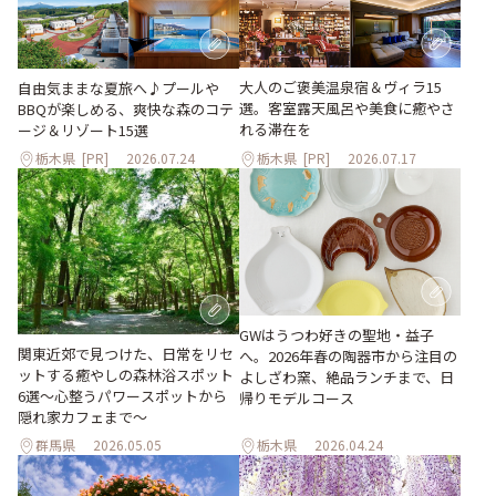
大人のご褒美温泉宿＆ヴィラ15
自由気ままな夏旅へ♪プールや
選。客室露天風呂や美食に癒やさ
BBQが楽しめる、爽快な森のコテ
れる滞在を
ージ＆リゾート15選
栃木県
[PR]
2026.07.24
栃木県
[PR]
2026.07.17
GWはうつわ好きの聖地・益子
関東近郊で見つけた、日常をリセ
へ。2026年春の陶器市から注目の
ットする癒やしの森林浴スポット
よしざわ窯、絶品ランチまで、日
6選～心整うパワースポットから
帰りモデルコース
隠れ家カフェまで～
群馬県
2026.05.05
栃木県
2026.04.24