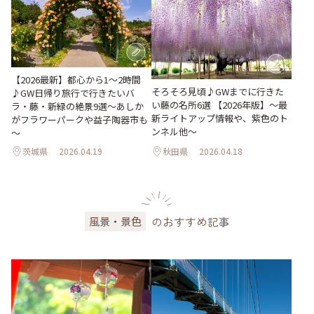
【2026最新】都心から1～2時間
そろそろ見頃♪GWまでに行きた
♪GW日帰り旅行で行きたいバ
い藤の名所6選 【2026年版】～最
ラ・藤・新緑の絶景9選～あしか
新ライトアップ情報や、紫色のト
がフラワーパークや益子陶器市も
ンネル他～
～
茨城県
2026.04.19
秋田県
2026.04.18
のおすすめ記事
風景・景色