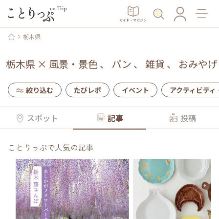
ガイド・マガジン
栃木県
栃木県
×
風景・景色
、
パン
、
雑貨
、
おみやげ
絞り込む
たびレポ
イベント
アクティビティ
スポット
記事
投稿
ことりっぷで人気の記事