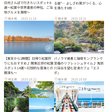
日光さんぽで行きたいスポット6
る器”― よしざわ窯がつくる、心
選〜紅葉や世界遺産の神社、ご当
を満たす8枚 ―
地グルメを満喫〜
栃木県
2025.11.16
栃木県
2025.10.31
【東京から2時間】日帰り紅葉狩
パノラマ絶景と珈琲モンブランで
りにもおすすめ♪ 関東近郊の紅葉
至福のリフレッシュタイム♪ 鬼怒
スポット14選～幻想的な雲海との
川渓谷を望む足湯カフェ「エス
競演も～
ポ」
埼玉県
2025.10.22
栃木県
2025.10.09