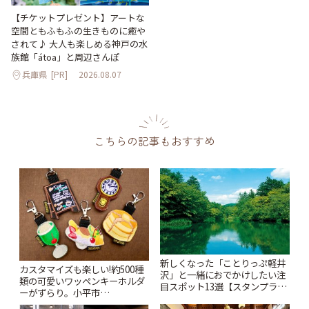
【チケットプレゼント】アートな
空間ともふもふの生きものに癒や
されて♪ 大人も楽しめる神戸の水
族館「átoa」と周辺さんぽ
兵庫県
[PR]
2026.08.07
こちらの記事もおすすめ
新しくなった「ことりっぷ軽井
カスタマイズも楽しい!約500種
沢」と一緒におでかけしたい注
類の可愛いワッペンキーホルダ
目スポット13選【スタンプラリ
ーがずらり。小平市
ー開催中】 | ことりっぷ
「Kimamaya T&K」 | ことりっ