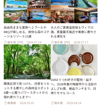
大人のご褒美温泉宿＆ヴィラ15
自由気ままな夏旅へ♪プールや
選。客室露天風呂や美食に癒やさ
BBQが楽しめる、爽快な森のコテ
れる滞在を
ージ＆リゾート15選
栃木県
[PR]
2026.07.24
栃木県
[PR]
2026.07.17
GWはうつわ好きの聖地・益子
関東近郊で見つけた、日常をリセ
へ。2026年春の陶器市から注目の
ットする癒やしの森林浴スポット
よしざわ窯、絶品ランチまで、日
6選～心整うパワースポットから
帰りモデルコース
隠れ家カフェまで～
群馬県
2026.05.05
栃木県
2026.04.24