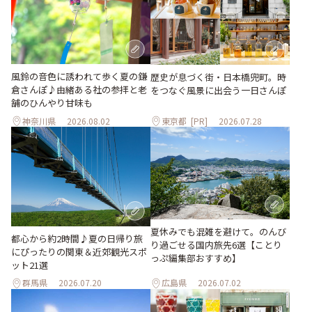
風鈴の音色に誘われて歩く夏の鎌
歴史が息づく街・日本橋兜町。時
倉さんぽ♪由緒ある社の参拝と老
をつなぐ風景に出会う一日さんぽ
舗のひんやり甘味も
神奈川県
2026.08.02
東京都
[PR]
2026.07.28
夏休みでも混雑を避けて。のんび
都心から約2時間♪夏の日帰り旅
り過ごせる国内旅先6選【ことり
にぴったりの関東＆近郊観光スポ
っぷ編集部おすすめ】
ット21選
群馬県
2026.07.20
広島県
2026.07.02