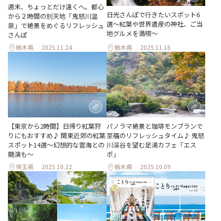
週末、ちょっとだけ遠くへ。都心
日光さんぽで行きたいスポット6
から２時間の別天地「鬼怒川温
選〜紅葉や世界遺産の神社、ご当
泉」で絶景をめぐるリフレッシュ
地グルメを満喫〜
さんぽ
栃木県
2025.11.24
栃木県
2025.11.16
【東京から2時間】日帰り紅葉狩
パノラマ絶景と珈琲モンブランで
りにもおすすめ♪ 関東近郊の紅葉
至福のリフレッシュタイム♪ 鬼怒
スポット14選～幻想的な雲海との
川渓谷を望む足湯カフェ「エス
競演も～
ポ」
埼玉県
2025.10.22
栃木県
2025.10.09