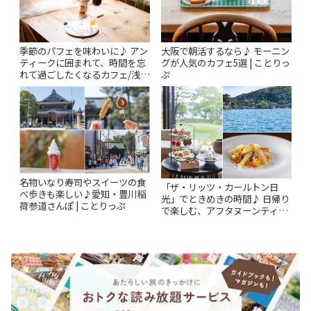
季節のパフェを味わいに♪ アン
大阪で朝活するなら♪ モーニン
ティークに囲まれて、時間を忘
グが人気のカフェ5選 | ことりっ
れて過ごしたくなるカフェ/浅草
ぷ
「annorum cafe」 | ことりっぷ
名物いなり寿司やスイーツの食
「ザ・リッツ・カールトン日
べ歩きも楽しい♪愛知・豊川稲
光」でときめきの時間♪ 日帰り
荷参道さんぽ | ことりっぷ
で楽しむ、アフタヌーンティー
とランチ | ことりっぷ