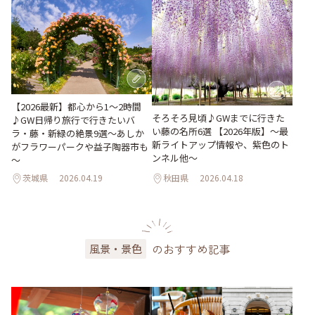
【2026最新】都心から1～2時間
そろそろ見頃♪GWまでに行きた
♪GW日帰り旅行で行きたいバ
い藤の名所6選 【2026年版】～最
ラ・藤・新緑の絶景9選～あしか
新ライトアップ情報や、紫色のト
がフラワーパークや益子陶器市も
ンネル他～
～
茨城県
2026.04.19
秋田県
2026.04.18
のおすすめ記事
風景・景色