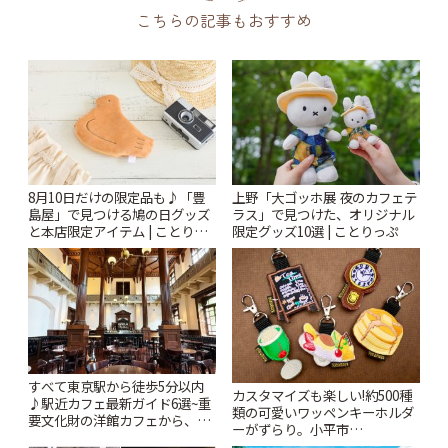
こちらの記事もおすすめ
8月10日だけの限定品も♪「豊
上野「大ゴッホ展 夜のカフェテ
島屋」で見つける鳩の日グッズ
ラス」で見つけた、オリジナル
と本店限定アイテム | ことりっ
限定グッズ10選 | ことりっぷ
ぷ
すべて東京駅から徒歩5分以内
カスタマイズも楽しい!約500種
♪駅近カフェ最新ガイド6選~重
類の可愛いワッペンキーホルダ
要文化財の洋館カフェから、改
ーがずらり。小平市
札すぐのレトロ喫茶まで~ | こと
「Kimamaya T&K」 | ことりっ