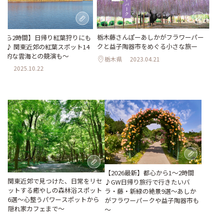
栃木藤さんぽーあしかがフラワーパー
から2時間】日帰り紅葉狩りにも
クと益子陶器市をめぐる小さな旅ー
め♪ 関東近郊の紅葉スポット14
想的な雲海との競演も～
栃木県
2023.04.21
県
2025.10.22
【2026最新】都心から1～2時間
関東近郊で見つけた、日常をリセ
♪GW日帰り旅行で行きたいバ
ットする癒やしの森林浴スポット
ラ・藤・新緑の絶景9選～あしか
6選～心整うパワースポットから
がフラワーパークや益子陶器市も
隠れ家カフェまで～
～