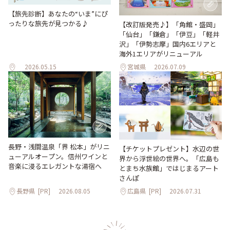
【旅先診断】あなたの“いま”にぴ
ったりな旅先が見つかる♪
【改訂版発売♪】「角館・盛岡」
「仙台」「鎌倉」「伊豆」「軽井
沢」「伊勢志摩」国内6エリアと
海外1エリアがリニューアル
2026.05.15
宮城県
2026.07.09
長野・浅間温泉「界 松本」がリニ
【チケットプレゼント】水辺の世
ューアルオープン。信州ワインと
界から浮世絵の世界へ。「広島も
音楽に浸るエレガントな湯宿へ
とまち水族館」ではじまるアート
さんぽ
長野県
[PR]
2026.08.05
広島県
[PR]
2026.07.31