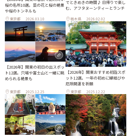
でときめきの時間♪ 日帰りで楽し
桜の名所10選。菜の花と桜の絶景
む、アフタヌーンティーとランチ
や桜のトンネルも
東京都
2026.03.10
栃木県
2026.02.02
【2026年】関東の初日の出スポッ
【2026年】関東おすすめ初詣スポ
ト12選。穴場や富士山と一緒に眺
ット12選。一年の初めに縁結びや
められる絶景も
厄除開運を祈願
東京都
2025.12.25
東京都
2025.12.22