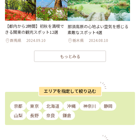
【都内から2時間】初秋を満喫で
那須高原の心地よい空気を感じる
きる関東の観光スポット12選
素敵なスポット4選
群馬県
2024.09.10
栃木県
2024.08.10
もっとみる
エリアを指定して絞り込む
京都
東京
北海道
沖縄
神奈川
静岡
山梨
長野
奈良
鎌倉