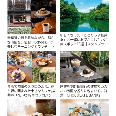
りっぷ
ぷ
新しくなった「ことりっぷ軽井
青葉通の緑を眺めながら、静か
沢」と一緒におでかけしたい注
な時間を。仙台「Echoes」で
目スポット13選【スタンプラリ
楽しむモーニングとランチ | こ
ー開催中】 | ことりっぷ
とりっぷ
まるで物語の入り口のよう。花
歴史を刻む旧銀行の建物でカカ
と緑に囲まれた小さなカフェ/高
オの芳醇な香りに包まれる。鎌
井戸「花ト喫茶 ネコノコバン」
倉「CHOCOLATE BANK」 | こ
| ことりっぷ
とりっぷ