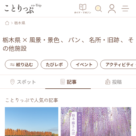
ガイド・マガジン
栃木県
栃木県
×
風景・景色
、
パン
、
名所・旧跡
、
そ
の他施設
絞り込む
たびレポ
イベント
アクティビティ
スポット
記事
投稿
ことりっぷで人気の記事