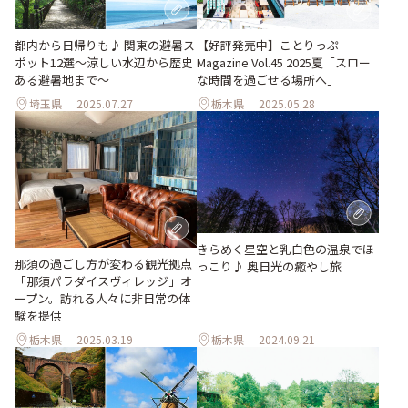
都内から日帰りも♪ 関東の避暑ス
【好評発売中】ことりっぷ
ポット12選～涼しい水辺から歴史
Magazine Vol.45 2025夏「スロー
ある避暑地まで～
な時間を過ごせる場所へ」
埼玉県
2025.07.27
栃木県
2025.05.28
きらめく星空と乳白色の温泉でほ
那須の過ごし方が変わる観光拠点
っこり♪ 奥日光の癒やし旅
「那須パラダイスヴィレッジ」オ
ープン。訪れる人々に非日常の体
験を提供
栃木県
2025.03.19
栃木県
2024.09.21