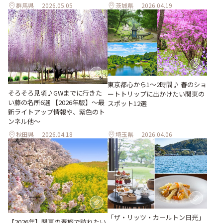
群馬県
2026.05.05
茨城県
2026.04.19
東京都心から1〜2時間♪ 春のショ
そろそろ見頃♪GWまでに行きた
ートトリップに出かけたい関東の
い藤の名所6選 【2026年版】～最
スポット12選
新ライトアップ情報や、紫色のト
ンネル他～
秋田県
2026.04.18
埼玉県
2026.04.06
「ザ・リッツ・カールトン日光」
【2026年】関東の春旅で訪れたい