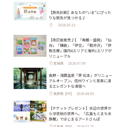
【旅先診断】あなたの“いま”にぴった
りな旅先が見つかる♪
2026.05.15
【改訂版発売♪】「角館・盛岡」「仙
台」「鎌倉」「伊豆」「軽井沢」「伊
勢志摩」国内6エリアと海外1エリアが
リニューアル
宮城県
2026.07.09
長野・浅間温泉「界 松本」がリニュー
アルオープン。信州ワインと音楽に浸
るエレガントな湯宿へ
長野県
[PR]
2026.08.05
【チケットプレゼント】水辺の世界か
ら浮世絵の世界へ。「広島もとまち水
族館」ではじまるアートさんぽ
広島県
[PR]
2026.07.31