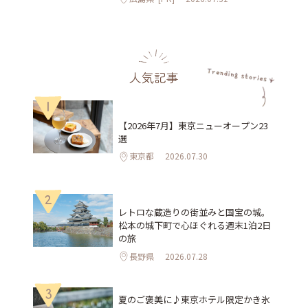
人気記事
1
【2026年7月】東京ニューオープン23
選
東京都
2026.07.30
2
レトロな蔵造りの街並みと国宝の城。
松本の城下町で心ほぐれる週末1泊2日
の旅
長野県
2026.07.28
3
夏のご褒美に♪東京ホテル限定かき氷