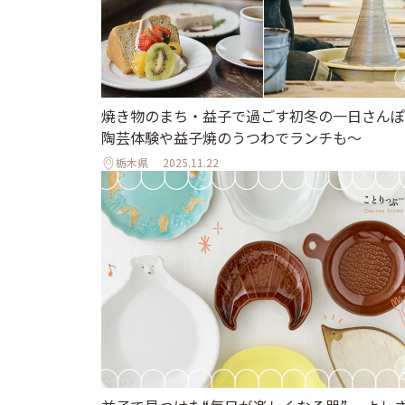
焼き物のまち・益子で過ごす初冬の一日さんぽ
陶芸体験や益子焼のうつわでランチも〜
栃木県
2025.11.22