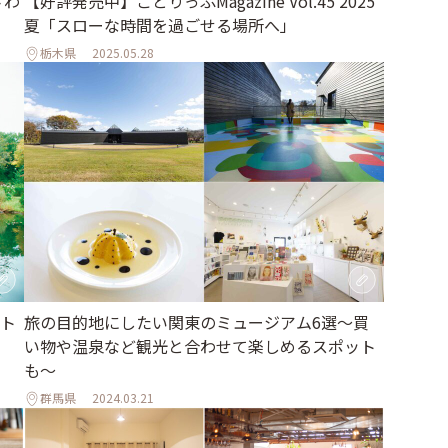
ざわ
【好評発売中】ことりっぷMagazine Vol.45 2025
夏「スローな時間を過ごせる場所へ」
栃木県
2025.05.28
ト
旅の目的地にしたい関東のミュージアム6選～買
い物や温泉など観光と合わせて楽しめるスポット
も～
群馬県
2024.03.21