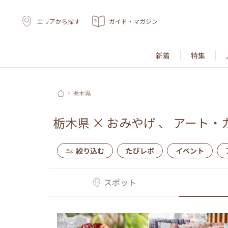
エリアから探す
ガイド・マガジン
新着
特集
栃木県
栃木県
×
おみやげ
、
アート・
絞り込む
たびレポ
イベント
スポット