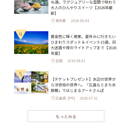
41選。ラグジュアリーな空間で味わう
大人のひんやりスイーツ【2026年最
新】
東京都
2026.08.04
4
黄金色に輝く絶景。夏休みに行きたい
ひまわりスポット＆イベント15選。巨
大迷路や夜のライトアップまで【2026
年夏】
全国
2026.08.01
5
【チケットプレゼント】水辺の世界か
ら浮世絵の世界へ。「広島もとまち水
族館」ではじまるアートさんぽ
広島県
[PR]
2026.07.31
もっとみる