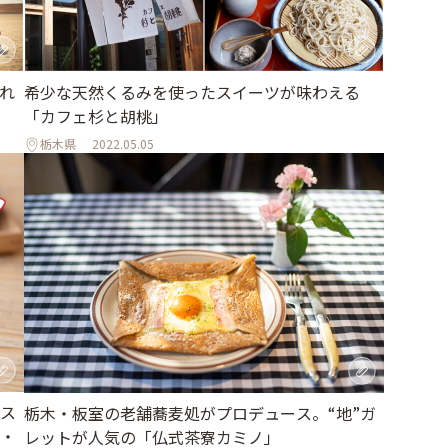
れ
希少な天然くるみを使ったスイーツが味わえる
「カフェ杉と胡桃」
栃木県
2022.05.05
ス
栃木・板室の老舗蕎麦処がプロデュース。“地”ガ
・
レットが人気の「仏式茶寮カミノ」