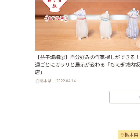
【益子焼編②】自分好みの作家探しができる！
週ごとにガラリと展示が変わる「もえぎ城内坂
店」
栃木県
2022.04.14
栃木県