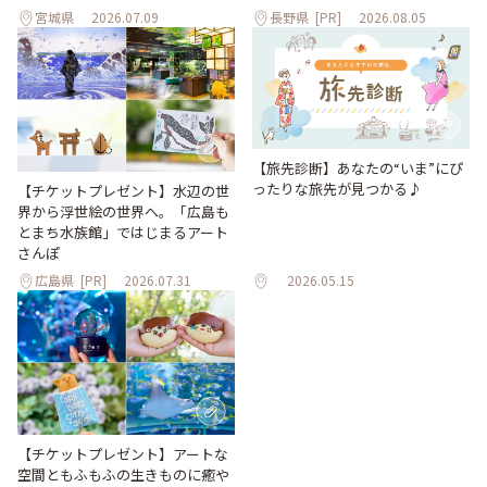
宮城県
2026.07.09
長野県
[PR]
2026.08.05
【旅先診断】あなたの“いま”にぴ
ったりな旅先が見つかる♪
【チケットプレゼント】水辺の世
界から浮世絵の世界へ。「広島も
とまち水族館」ではじまるアート
さんぽ
広島県
[PR]
2026.07.31
2026.05.15
【チケットプレゼント】アートな
空間ともふもふの生きものに癒や