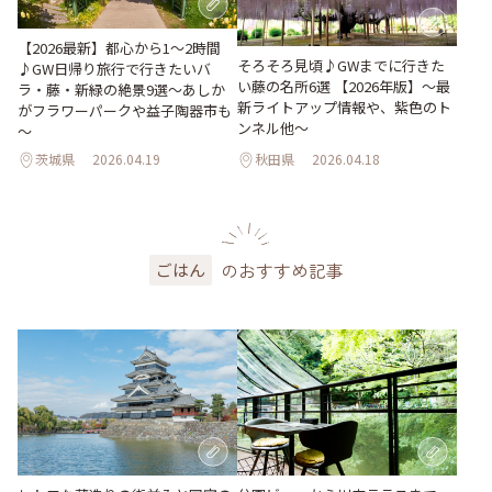
【2026最新】都心から1～2時間
そろそろ見頃♪GWまでに行きた
♪GW日帰り旅行で行きたいバ
い藤の名所6選 【2026年版】～最
ラ・藤・新緑の絶景9選～あしか
新ライトアップ情報や、紫色のト
がフラワーパークや益子陶器市も
ンネル他～
～
茨城県
2026.04.19
秋田県
2026.04.18
のおすすめ記事
ごはん