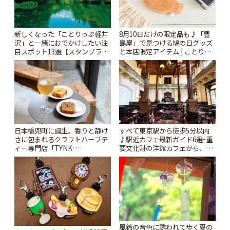
新しくなった「ことりっぷ軽井
8月10日だけの限定品も♪「豊
沢」と一緒におでかけしたい注
島屋」で見つける鳩の日グッズ
目スポット13選【スタンプラリ
と本店限定アイテム | ことりっ
ー開催中】 | ことりっぷ
ぷ
日本橋兜町に誕生。香りと静け
すべて東京駅から徒歩5分以内
さに包まれるクラフトハーブテ
♪駅近カフェ最新ガイド6選~重
ィー専門店「TYNK
要文化財の洋館カフェから、改
Kabutocho」 | ことりっぷ
札すぐのレトロ喫茶まで~ | こと
りっぷ
風鈴の音色に誘われて歩く夏の