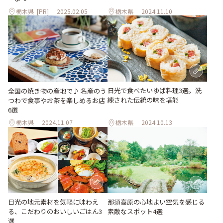
栃木県
[PR]
2025.02.05
栃木県
2024.11.10
日光で食べたいゆば料理3選。洗
全国の焼き物の産地で♪ 名産のう
練された伝統の味を堪能
つわで食事やお茶を楽しめるお店
6選
栃木県
2024.11.07
栃木県
2024.10.13
日光の地元素材を気軽に味わえ
那須高原の心地よい空気を感じる
る、こだわりのおいしいごはん3
素敵なスポット4選
選