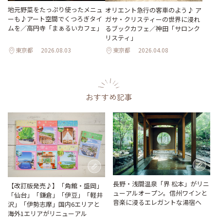
地元野菜をたっぷり使ったメニュ
オリエント急行の客車のよう♪ ア
ーも♪アート空間でくつろぎタイ
ガサ・クリスティーの世界に浸れ
ムを／高円寺「まぁるいカフェ」
るブックカフェ／神田「サロンク
リスティ」
東京都
2026.08.03
東京都
2026.04.08
おすすめ記事
長野・浅間温泉「界 松本」がリニ
【改訂版発売♪】「角館・盛岡」
ューアルオープン。信州ワインと
「仙台」「鎌倉」「伊豆」「軽井
音楽に浸るエレガントな湯宿へ
沢」「伊勢志摩」国内6エリアと
海外1エリアがリニューアル