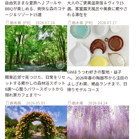
大人のご褒美温泉宿＆ヴィラ15
自由気ままな夏旅へ♪プールや
選。客室露天風呂や美食に癒やさ
BBQが楽しめる、爽快な森のコテ
れる滞在を
ージ＆リゾート15選
栃木県
[PR]
2026.07.24
栃木県
[PR]
2026.07.17
GWはうつわ好きの聖地・益子
関東近郊で見つけた、日常をリセ
へ。2026年春の陶器市から注目の
ットする癒やしの森林浴スポット
よしざわ窯、絶品ランチまで、日
6選～心整うパワースポットから
帰りモデルコース
隠れ家カフェまで～
群馬県
2026.05.05
栃木県
2026.04.24