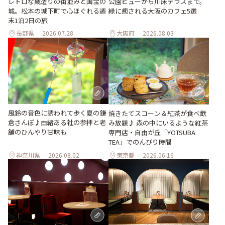
レトロな蔵造りの街並みと国宝の
公園ビューから川床テラスまで。
城。松本の城下町で心ほぐれる週
緑に癒される大阪のカフェ5選
末1泊2日の旅
長野県
2026.07.28
大阪府
2026.08.03
風鈴の音色に誘われて歩く夏の鎌
焼きたてスコーン＆紅茶が食べ飲
倉さんぽ♪由緒ある社の参拝と老
み放題♪ 森の中にいるような紅茶
舗のひんやり甘味も
専門店・自由が丘「YOTSUBA
TEA」でのんびり時間
神奈川県
2026.08.02
東京都
2026.06.16