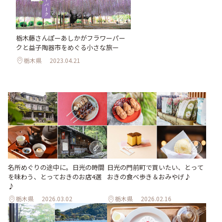
栃木藤さんぽーあしかがフラワーパー
クと益子陶器市をめぐる小さな旅ー
栃木県
2023.04.21
名所めぐりの途中に。日光の時間
日光の門前町で買いたい、とって
を味わう、とっておきのお店4選
おきの食べ歩き＆おみやげ♪
♪
栃木県
2026.03.02
栃木県
2026.02.16