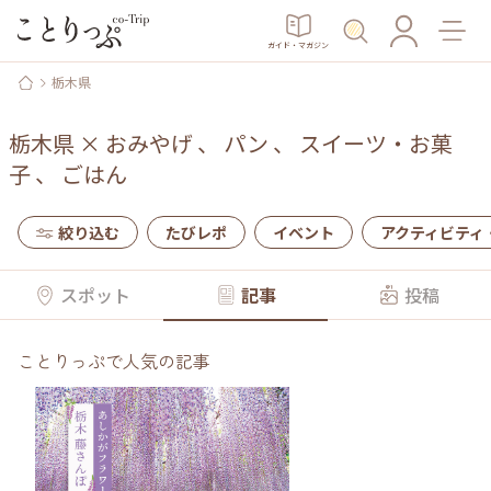
ガイド・マガジン
栃木県
栃木県
×
おみやげ
、
パン
、
スイーツ・お菓
子
、
ごはん
絞り込む
たびレポ
イベント
アクティビティ
スポット
記事
投稿
ことりっぷで人気の記事