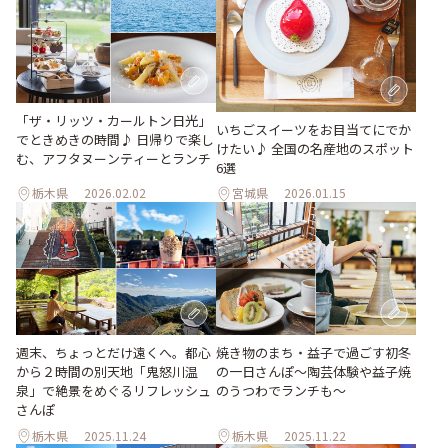
「ザ・リッツ・カールトン日光」
いちごスイーツをお目当てにでか
でときめきの時間♪ 日帰りで楽し
けたい♪ 全国の名産地のスポット
む、アフタヌーンティーとランチ
6選
栃木県
2026.02.02
宮城県
2026.01.15
焼き物のまち・益子で過ごす初冬
週末、ちょっとだけ遠くへ。都心
の一日さんぽ〜陶芸体験や益子焼
から２時間の別天地「鬼怒川温
のうつわでランチも〜
泉」で絶景をめぐるリフレッシュ
さんぽ
栃木県
2025.11.24
栃木県
2025.11.22