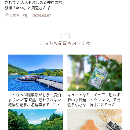
されて♪ 大人も楽しめる神戸の水
族館「átoa」と周辺さんぽ
兵庫県
[PR]
2026.08.07
こちらの記事もおすすめ
ことりっぷ編集部がもう一度泊
キュートなミニチュアに思わず
まりたい宿10選。忘れられない
夢中♪鎌倉「イクスタン」で出
絶景や温泉、名建築まで | こと
会う小さな世界 | ことりっぷ
りっぷ