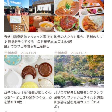
鬼怒川温泉駅前でちょっと寄り道
地元の人たちも集う、足利のカフ
♪ 旅気分をくすぐる「金谷菓子本
ェごはん4選
舗」でカフェ時間＆お土産探し
栃木県
2025.11.21
栃木県
2025.11.15
益子で見つけた“毎日が楽しくな
パノラマ絶景と珈琲モンブランで
る器”― よしざわ窯がつくる、心
至福のリフレッシュタイム♪ 鬼怒
を満たす8枚 ―
川渓谷を望む足湯カフェ「エス
ポ」