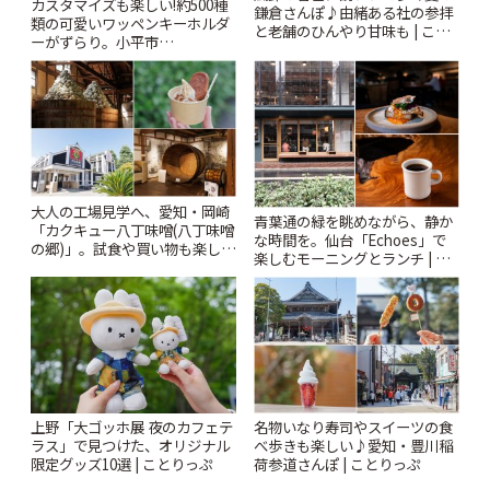
カスタマイズも楽しい!約500種
鎌倉さんぽ♪由緒ある社の参拝
類の可愛いワッペンキーホルダ
と老舗のひんやり甘味も | こと
ーがずらり。小平市
りっぷ
「Kimamaya T&K」 | ことりっ
ぷ
大人の工場見学へ、愛知・岡崎
青葉通の緑を眺めながら、静か
「カクキュー八丁味噌(八丁味噌
な時間を。仙台「Echoes」で
の郷)」。試食や買い物も楽しみ
楽しむモーニングとランチ | こ
♪ | ことりっぷ
とりっぷ
上野「大ゴッホ展 夜のカフェテ
名物いなり寿司やスイーツの食
ラス」で見つけた、オリジナル
べ歩きも楽しい♪愛知・豊川稲
限定グッズ10選 | ことりっぷ
荷参道さんぽ | ことりっぷ