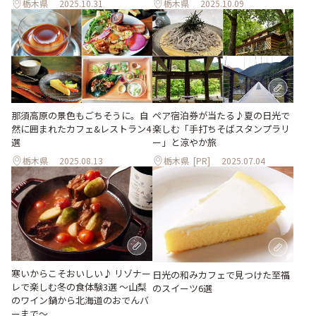
栃木県
2025.10.31
栃木県
2025.10.09
那須高原の景色もごちそうに。自
ペア宿泊券が当たる♪夏の日光で
然に囲まれたカフェ&レストラン4
楽しむ「手打ちそばスタンプラリ
選
ー」と涼やか旅
栃木県
2025.08.13
栃木県
[PR]
2025.07.04
寒いからこそおいしい♪ リゾナー
日光の和みカフェで見つけた至福
レで楽しむ冬の食体験3選 ～山梨
のスイーツ6選
のワイン鍋から北海道のおでんバ
ーまで～