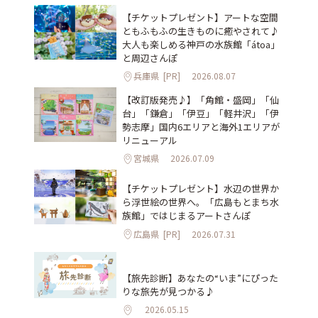
【チケットプレゼント】アートな空間
ともふもふの生きものに癒やされて♪
大人も楽しめる神戸の水族館「átoa」
と周辺さんぽ
兵庫県
[PR]
2026.08.07
【改訂版発売♪】「角館・盛岡」「仙
台」「鎌倉」「伊豆」「軽井沢」「伊
勢志摩」国内6エリアと海外1エリアが
リニューアル
宮城県
2026.07.09
【チケットプレゼント】水辺の世界か
ら浮世絵の世界へ。「広島もとまち水
族館」ではじまるアートさんぽ
広島県
[PR]
2026.07.31
【旅先診断】あなたの“いま”にぴった
りな旅先が見つかる♪
2026.05.15