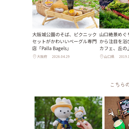
山口絶景めぐ
大阪城公園のそば、ピクニック
から注目を浴
セットがかわいいベーグル専門
カフェ、丘の
店「Palla Bagels」
大阪府
2026.04.29
山口県
2019.
こちら