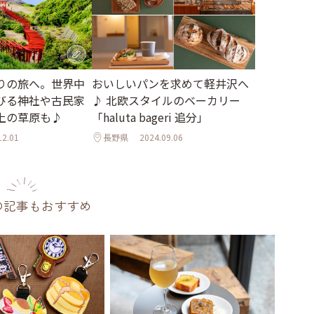
りの旅へ。世界中
おいしいパンを求めて軽井沢へ
びる神社や古民家
♪ 北欧スタイルのベーカリー
上の草原も♪
「haluta bageri 追分」
12.01
長野県
2024.09.06
の記事もおすすめ