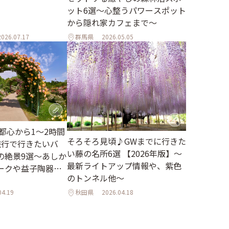
ット6選～心整うパワースポット
から隠れ家カフェまで～
2026.07.17
群馬県
2026.05.05
】都心から1～2時間
そろそろ見頃♪GWまでに行きた
旅行で行きたいバ
い藤の名所6選 【2026年版】～
の絶景9選～あしか
最新ライトアップ情報や、紫色
ークや益子陶器市
のトンネル他～
04.19
秋田県
2026.04.18