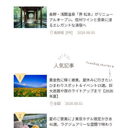
長野・浅間温泉「界 松本」がリニュー
アルオープン。信州ワインと音楽に浸
るエレガントな湯宿へ
長野県
[PR]
2026.08.05
人気記事
1
黄金色に輝く絶景。夏休みに行きたい
ひまわりスポット＆イベント15選。巨
大迷路や夜のライトアップまで【2026
年夏】
全国
2026.08.01
2
夏のご褒美に♪東京ホテル限定かき氷
41選。ラグジュアリーな空間で味わう