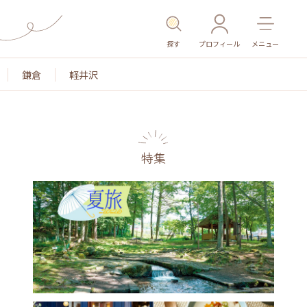
探す
プロフィール
メニュー
鎌倉
軽井沢
特集
名所・旧跡
温泉・スパ
その他施設
ごはん
カ