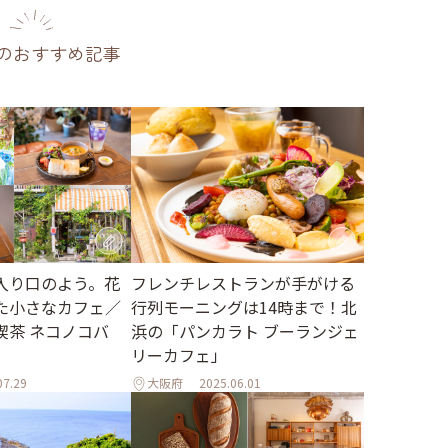
のおすすめ記事
入り口のよう。花
フレンチレストランが手がける
た小さなカフェ／
行列モーニングは14時まで！北
喫茶 ネコノコバ
浜の「パンカラト ブーランジェ
リーカフェ」
07.29
大阪府
2025.06.01