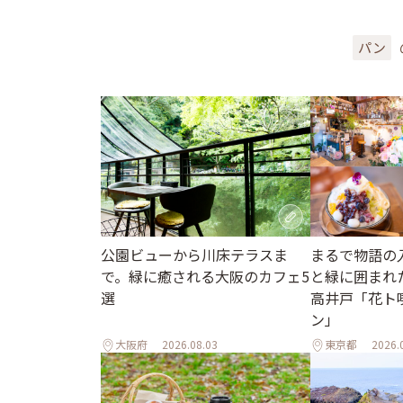
パン
公園ビューから川床テラスま
まるで物語の
で。緑に癒される大阪のカフェ5
と緑に囲まれ
選
高井戸「花ト
ン」
大阪府
2026.08.03
東京都
2026.