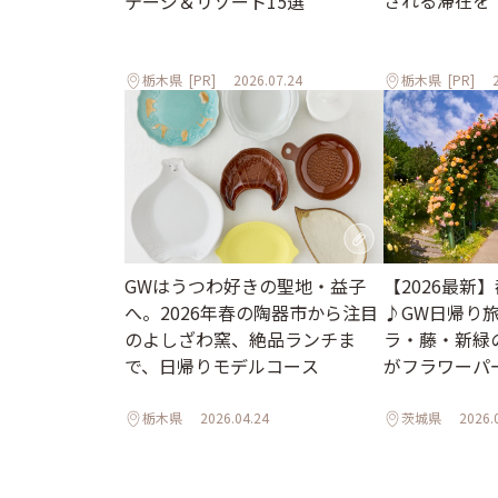
される滞在を
テージ＆リゾート15選
栃木県
[PR]
2026.07.24
栃木県
[PR]
GWはうつわ好きの聖地・益子
【2026最新
へ。2026年春の陶器市から注目
♪GW日帰り
のよしざわ窯、絶品ランチま
ラ・藤・新緑
で、日帰りモデルコース
がフラワーパ
も～
栃木県
2026.04.24
茨城県
2026.