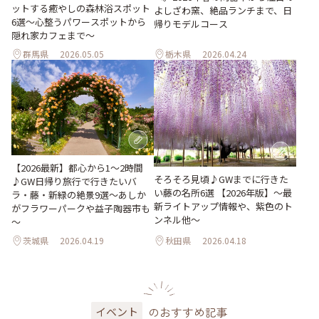
ットする癒やしの森林浴スポット
よしざわ窯、絶品ランチまで、日
6選～心整うパワースポットから
帰りモデルコース
隠れ家カフェまで～
群馬県
2026.05.05
栃木県
2026.04.24
【2026最新】都心から1～2時間
そろそろ見頃♪GWまでに行きた
♪GW日帰り旅行で行きたいバ
い藤の名所6選 【2026年版】～最
ラ・藤・新緑の絶景9選～あしか
新ライトアップ情報や、紫色のト
がフラワーパークや益子陶器市も
ンネル他～
～
茨城県
2026.04.19
秋田県
2026.04.18
のおすすめ記事
イベント