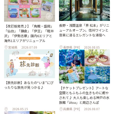
長野・浅間温泉「界 松本」がリニ
【改訂版発売♪】「角館・盛岡」
ューアルオープン。信州ワインと
「仙台」「鎌倉」「伊豆」「軽井
音楽に浸るエレガントな湯宿へ
沢」「伊勢志摩」国内6エリアと
海外1エリアがリニューアル
宮城県
2026.07.09
長野県
[PR]
2026.08.05
【旅先診断】あなたの“いま”にぴ
ったりな旅先が見つかる♪
【チケットプレゼント】アートな
空間ともふもふの生きものに癒や
されて♪ 大人も楽しめる神戸の水
族館「átoa」と周辺さんぽ
2026.05.15
兵庫県
[PR]
2026.08.07