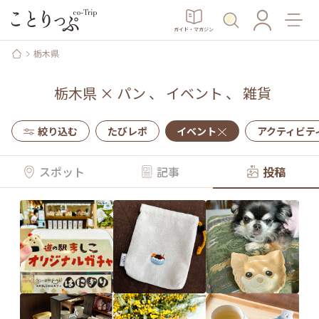
ガイド・マガジン
栃木県
栃木県
×
パン
、
イベント
、
雑貨
絞り込む
たびレポ
イベント
アクティビテ
スポット
記事
投稿