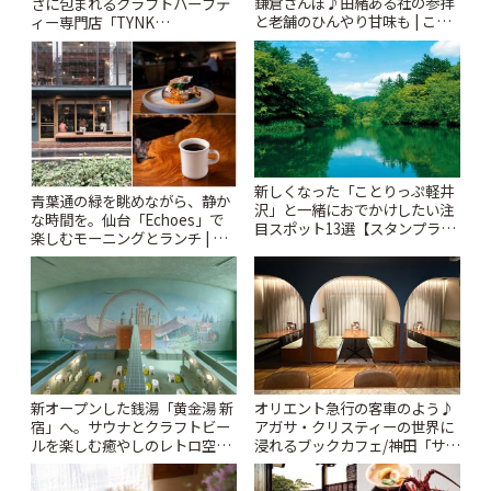
鎌倉さんぽ♪由緒ある社の参拝
さに包まれるクラフトハーブテ
と老舗のひんやり甘味も | こと
ィー専門店「TYNK
りっぷ
Kabutocho」 | ことりっぷ
新しくなった「ことりっぷ軽井
青葉通の緑を眺めながら、静か
沢」と一緒におでかけしたい注
な時間を。仙台「Echoes」で
目スポット13選【スタンプラリ
楽しむモーニングとランチ | こ
ー開催中】 | ことりっぷ
とりっぷ
新オープンした銭湯「黄金湯 新
オリエント急行の客車のよう♪
宿」へ。サウナとクラフトビー
アガサ・クリスティーの世界に
ルを楽しむ癒やしのレトロ空間
浸れるブックカフェ/神田「サロ
| ことりっぷ
ンクリスティ」 | ことりっぷ