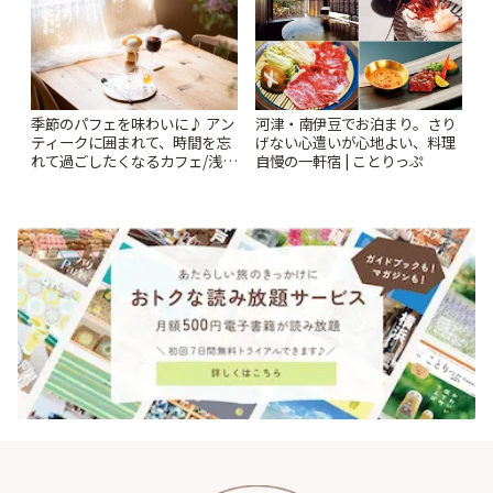
季節のパフェを味わいに♪ アン
河津・南伊豆でお泊まり。さり
ティークに囲まれて、時間を忘
げない心遣いが心地よい、料理
れて過ごしたくなるカフェ/浅草
自慢の一軒宿 | ことりっぷ
「annorum cafe」 | ことりっぷ