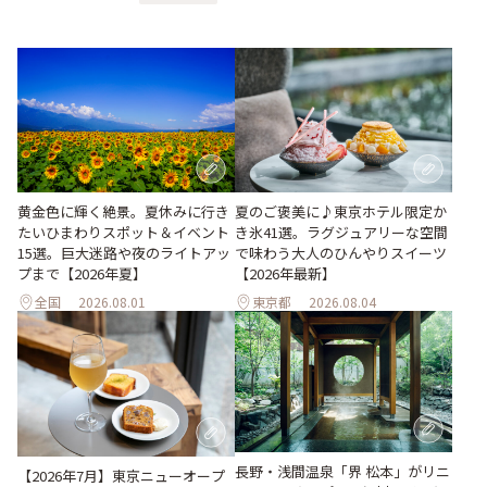
黄金色に輝く絶景。夏休みに行き
夏のご褒美に♪東京ホテル限定か
たいひまわりスポット＆イベント
き氷41選。ラグジュアリーな空間
15選。巨大迷路や夜のライトアッ
で味わう大人のひんやりスイーツ
プまで【2026年夏】
【2026年最新】
全国
2026.08.01
東京都
2026.08.04
長野・浅間温泉「界 松本」がリニ
【2026年7月】東京ニューオープ