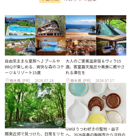
大人のご褒美温泉宿＆ヴィラ15
自由気ままな夏旅へ♪プールや
選。客室露天風呂や美食に癒やさ
BBQが楽しめる、爽快な森のコテ
れる滞在を
ージ＆リゾート15選
栃木県
[PR]
2026.07.24
栃木県
[PR]
2026.07.17
GWはうつわ好きの聖地・益子
関東近郊で見つけた、日常をリセ
へ。2026年春の陶器市から注目の