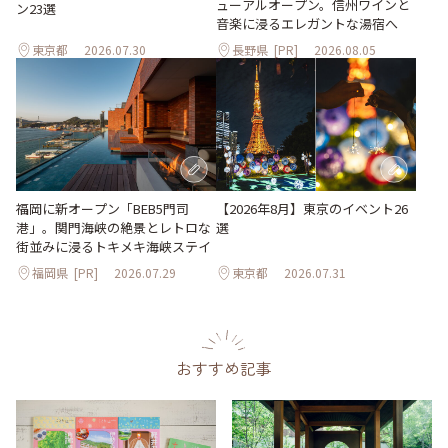
ューアルオープン。信州ワインと
ン23選
音楽に浸るエレガントな湯宿へ
東京都
2026.07.30
長野県
[PR]
2026.08.05
【2026年8月】東京のイベント26
福岡に新オープン「BEB5門司
選
港」。関門海峡の絶景とレトロな
街並みに浸るトキメキ海峡ステイ
福岡県
[PR]
2026.07.29
東京都
2026.07.31
おすすめ記事