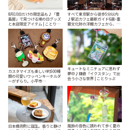
8月10日だけの限定品も♪「豊
すべて東京駅から徒歩5分以内
島屋」で見つける鳩の日グッズ
♪駅近カフェ最新ガイド6選~重
と本店限定アイテム | ことりっ
要文化財の洋館カフェから、改
ぷ
札すぐのレトロ喫茶まで~ | こと
りっぷ
キュートなミニチュアに思わず
カスタマイズも楽しい!約500種
夢中♪鎌倉「イクスタン」で出
類の可愛いワッペンキーホルダ
会う小さな世界 | ことりっぷ
ーがずらり。小平市
「Kimamaya T&K」 | ことりっ
ぷ
風鈴の音色に誘われて歩く夏の
日本橋兜町に誕生。香りと静け