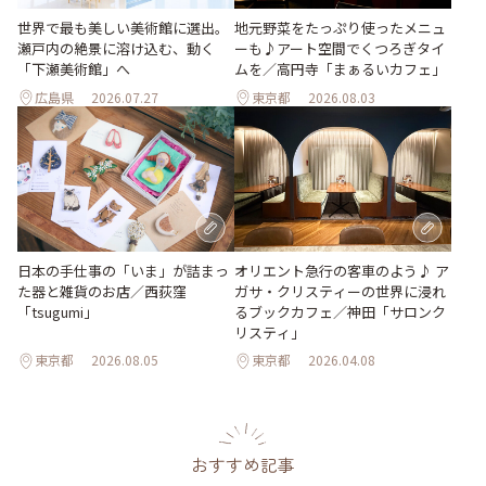
世界で最も美しい美術館に選出。
地元野菜をたっぷり使ったメニュ
瀬戸内の絶景に溶け込む、動く
ーも♪アート空間でくつろぎタイ
「下瀬美術館」へ
ムを／高円寺「まぁるいカフェ」
広島県
2026.07.27
東京都
2026.08.03
日本の手仕事の「いま」が詰まっ
オリエント急行の客車のよう♪ ア
た器と雑貨のお店／西荻窪
ガサ・クリスティーの世界に浸れ
「tsugumi」
るブックカフェ／神田「サロンク
リスティ」
東京都
2026.08.05
東京都
2026.04.08
おすすめ記事