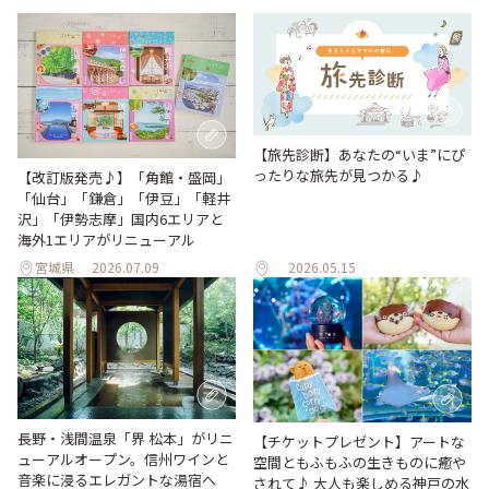
【旅先診断】あなたの“いま”にぴ
ったりな旅先が見つかる♪
【改訂版発売♪】「角館・盛岡」
「仙台」「鎌倉」「伊豆」「軽井
沢」「伊勢志摩」国内6エリアと
海外1エリアがリニューアル
宮城県
2026.07.09
2026.05.15
長野・浅間温泉「界 松本」がリニ
【チケットプレゼント】アートな
ューアルオープン。信州ワインと
空間ともふもふの生きものに癒や
音楽に浸るエレガントな湯宿へ
されて♪ 大人も楽しめる神戸の水