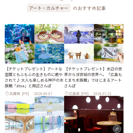
のおすすめ記事
アート・カルチャー
【チケットプレゼント】アートな
【チケットプレゼント】水辺の世
空間ともふもふの生きものに癒や
界から浮世絵の世界へ。「広島も
されて♪ 大人も楽しめる神戸の水
とまち水族館」ではじまるアート
族館「átoa」と周辺さんぽ
さんぽ
兵庫県
[PR]
2026.08.07
広島県
[PR]
2026.07.31