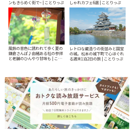
ンもきらめく街で~ | ことりっぷ
しゃれカフェ6選 | ことりっぷ
風鈴の音色に誘われて歩く夏の
レトロな蔵造りの街並みと国宝
鎌倉さんぽ♪由緒ある社の参拝
の城。松本の城下町で心ほぐれ
と老舗のひんやり甘味も | こと
る週末1泊2日の旅 | ことりっぷ
りっぷ