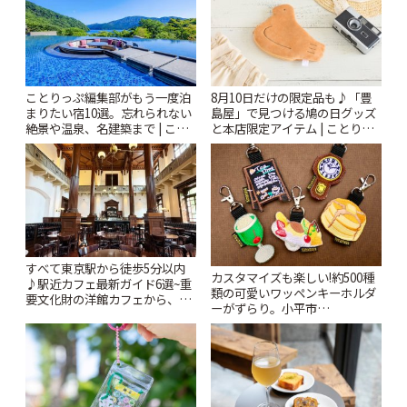
ことりっぷ編集部がもう一度泊
8月10日だけの限定品も♪「豊
まりたい宿10選。忘れられない
島屋」で見つける鳩の日グッズ
絶景や温泉、名建築まで | こと
と本店限定アイテム | ことりっ
りっぷ
ぷ
すべて東京駅から徒歩5分以内
カスタマイズも楽しい!約500種
♪駅近カフェ最新ガイド6選~重
類の可愛いワッペンキーホルダ
要文化財の洋館カフェから、改
ーがずらり。小平市
札すぐのレトロ喫茶まで~ | こと
「Kimamaya T&K」 | ことりっ
りっぷ
ぷ