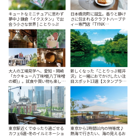
キュートなミニチュアに思わず
日本橋兜町に誕生。香りと静け
夢中♪鎌倉「イクスタン」で出
さに包まれるクラフトハーブテ
会う小さな世界 | ことりっぷ
ィー専門店「TYNK
Kabutocho」 | ことりっぷ
大人の工場見学へ、愛知・岡崎
新しくなった「ことりっぷ軽井
「カクキュー八丁味噌(八丁味噌
沢」と一緒におでかけしたい注
の郷)」。試食や買い物も楽しみ
目スポット13選【スタンプラリ
♪ | ことりっぷ
ー開催中】 | ことりっぷ
東京駅近くでゆったり過ごせる
東京から1時間以内の特等席♪
カフェ6選~冬のイルミネーショ
熱海で行きたい、海の見えるお