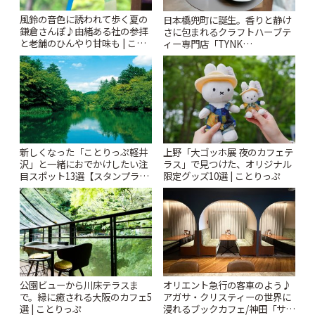
風鈴の音色に誘われて歩く夏の
日本橋兜町に誕生。香りと静け
鎌倉さんぽ♪由緒ある社の参拝
さに包まれるクラフトハーブテ
と老舗のひんやり甘味も | こと
ィー専門店「TYNK
りっぷ
Kabutocho」 | ことりっぷ
新しくなった「ことりっぷ軽井
上野「大ゴッホ展 夜のカフェテ
沢」と一緒におでかけしたい注
ラス」で見つけた、オリジナル
目スポット13選【スタンプラリ
限定グッズ10選 | ことりっぷ
ー開催中】 | ことりっぷ
公園ビューから川床テラスま
オリエント急行の客車のよう♪
で。緑に癒される大阪のカフェ5
アガサ・クリスティーの世界に
選 | ことりっぷ
浸れるブックカフェ/神田「サロ