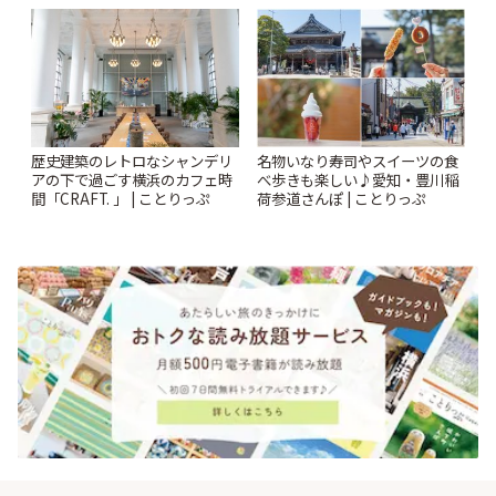
ンクリスティ」 | ことりっぷ
歴史建築のレトロなシャンデリ
名物いなり寿司やスイーツの食
アの下で過ごす横浜のカフェ時
べ歩きも楽しい♪愛知・豊川稲
間「CRAFT. 」 | ことりっぷ
荷参道さんぽ | ことりっぷ