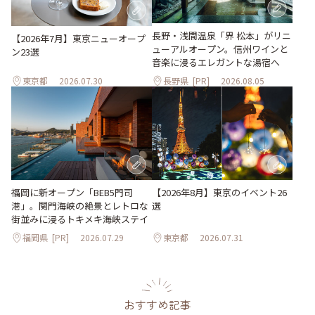
長野・浅間温泉「界 松本」がリニ
【2026年7月】東京ニューオープ
ューアルオープン。信州ワインと
ン23選
音楽に浸るエレガントな湯宿へ
東京都
2026.07.30
長野県
[PR]
2026.08.05
【2026年8月】東京のイベント26
福岡に新オープン「BEB5門司
選
港」。関門海峡の絶景とレトロな
街並みに浸るトキメキ海峡ステイ
福岡県
[PR]
2026.07.29
東京都
2026.07.31
おすすめ記事