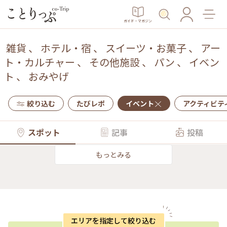
ガイド・マガジン
雑貨
、
ホテル・宿
、
スイーツ・お菓子
、
アー
ト・カルチャー
、
その他施設
、
パン
、
イベン
ト
、
おみやげ
絞り込む
たびレポ
イベント
アクティビテ
スポット
記事
投稿
もっとみる
エリアを指定して絞り込む