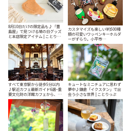
8月10日だけの限定品も♪「豊
カスタマイズも楽しい!約500種
島屋」で見つける鳩の日グッズ
類の可愛いワッペンキーホルダ
と本店限定アイテム | ことりっ
ーがずらり。小平市
ぷ
「Kimamaya T&K」 | ことりっ
ぷ
すべて東京駅から徒歩5分以内
キュートなミニチュアに思わず
♪駅近カフェ最新ガイド6選~重
夢中♪鎌倉「イクスタン」で出
要文化財の洋館カフェから、改
会う小さな世界 | ことりっぷ
札すぐのレトロ喫茶まで~ | こと
りっぷ