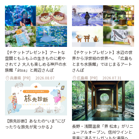
【チケットプレゼント】アートな
【チケットプレゼント】水辺の世
空間ともふもふの生きものに癒や
界から浮世絵の世界へ。「広島も
されて♪ 大人も楽しめる神戸の水
とまち水族館」ではじまるアート
族館「átoa」と周辺さんぽ
さんぽ
兵庫県
[PR]
2026.08.07
広島県
[PR]
2026.07.31
【旅先診断】あなたの“いま”にぴ
長野・浅間温泉「界 松本」がリニ
ったりな旅先が見つかる♪
ューアルオープン。信州ワインと
音楽に浸るエレガントな湯宿へ