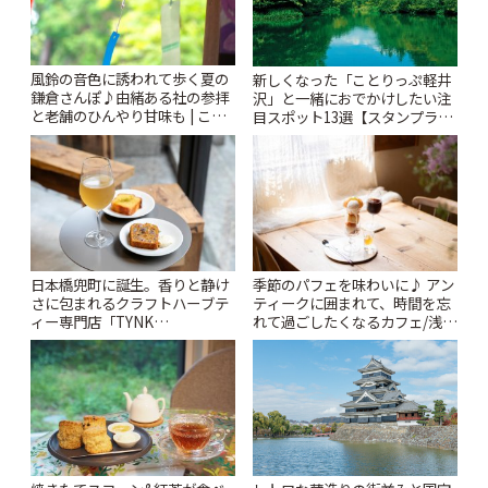
風鈴の音色に誘われて歩く夏の
新しくなった「ことりっぷ軽井
鎌倉さんぽ♪由緒ある社の参拝
沢」と一緒におでかけしたい注
と老舗のひんやり甘味も | こと
目スポット13選【スタンプラリ
りっぷ
ー開催中】 | ことりっぷ
日本橋兜町に誕生。香りと静け
季節のパフェを味わいに♪ アン
さに包まれるクラフトハーブテ
ティークに囲まれて、時間を忘
ィー専門店「TYNK
れて過ごしたくなるカフェ/浅草
Kabutocho」 | ことりっぷ
「annorum cafe」 | ことりっぷ