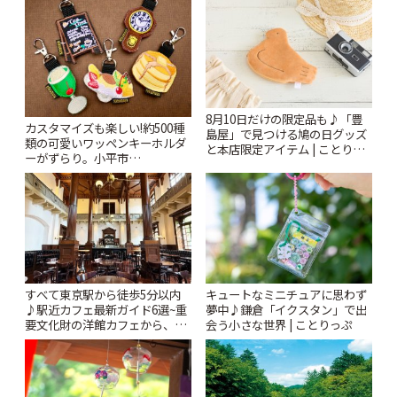
8月10日だけの限定品も♪「豊
カスタマイズも楽しい!約500種
島屋」で見つける鳩の日グッズ
類の可愛いワッペンキーホルダ
と本店限定アイテム | ことりっ
ーがずらり。小平市
ぷ
「Kimamaya T&K」 | ことりっ
ぷ
すべて東京駅から徒歩5分以内
キュートなミニチュアに思わず
♪駅近カフェ最新ガイド6選~重
夢中♪鎌倉「イクスタン」で出
要文化財の洋館カフェから、改
会う小さな世界 | ことりっぷ
札すぐのレトロ喫茶まで~ | こと
りっぷ