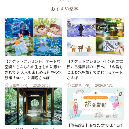
おすすめ記事
【チケットプレゼント】アートな
【チケットプレゼント】水辺の世
空間ともふもふの生きものに癒や
界から浮世絵の世界へ。「広島も
されて♪ 大人も楽しめる神戸の水
とまち水族館」ではじまるアート
族館「átoa」と周辺さんぽ
さんぽ
兵庫県
[PR]
2026.08.07
広島県
[PR]
2026.07.31
【旅先診断】あなたの“いま”にぴ