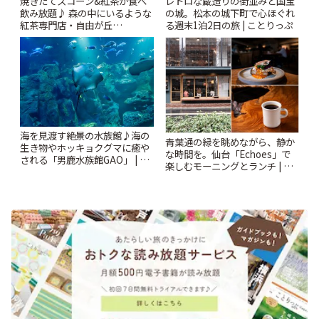
焼きたてスコーン&紅茶が食べ
レトロな蔵造りの街並みと国宝
飲み放題♪ 森の中にいるような
の城。松本の城下町で心ほぐれ
紅茶専門店・自由が丘
る週末1泊2日の旅 | ことりっぷ
「YOTSUBA TEA」でのんびり
時間 | ことりっぷ
海を見渡す絶景の水族館♪海の
青葉通の緑を眺めながら、静か
生き物やホッキョクグマに癒や
な時間を。仙台「Echoes」で
される「男鹿水族館GAO」 | こ
楽しむモーニングとランチ | こ
とりっぷ
とりっぷ