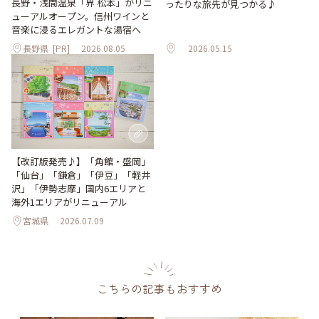
長野・浅間温泉「界 松本」がリニ
ったりな旅先が見つかる♪
ューアルオープン。信州ワインと
音楽に浸るエレガントな湯宿へ
長野県
[PR]
2026.08.05
2026.05.15
【改訂版発売♪】「角館・盛岡」
「仙台」「鎌倉」「伊豆」「軽井
沢」「伊勢志摩」国内6エリアと
海外1エリアがリニューアル
宮城県
2026.07.09
こちらの記事もおすすめ