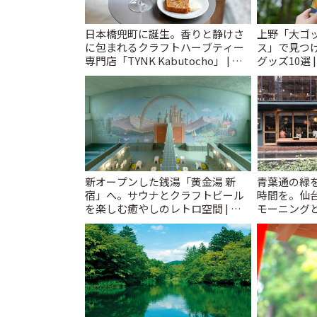
日本橋兜町に誕生。香りと静けさ
上野「大ゴ
に包まれるクラフトハーブティー
ス」で見つ
専門店「TYNK Kabutocho」 | こ
グッズ10選 
とりっぷ
新オープンした銭湯「黄金湯 新
青葉通の緑
宿」へ。サウナとクラフトビール
時間を。仙台
を楽しむ癒やしのレトロ空間 | こ
モーニングと
とりっぷ