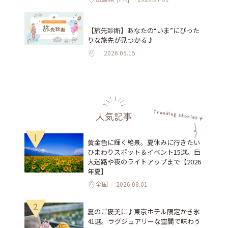
【旅先診断】あなたの“いま”にぴった
りな旅先が見つかる♪
2026.05.15
人気記事
1
黄金色に輝く絶景。夏休みに行きたい
ひまわりスポット＆イベント15選。巨
大迷路や夜のライトアップまで【2026
年夏】
全国
2026.08.01
2
夏のご褒美に♪東京ホテル限定かき氷
41選。ラグジュアリーな空間で味わう