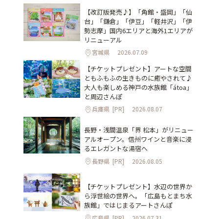
【改訂版発売♪】「角館・盛岡」「仙
台」「鎌倉」「伊豆」「軽井沢」「伊
勢志摩」国内6エリアと海外1エリアが
リニューアル
宮城県
2026.07.09
【チケットプレゼント】アートな空間
ともふもふの生きものに癒やされて♪
大人も楽しめる神戸の水族館「átoa」
と周辺さんぽ
兵庫県
[PR]
2026.08.07
長野・浅間温泉「界 松本」がリニュー
アルオープン。信州ワインと音楽に浸
るエレガントな湯宿へ
長野県
[PR]
2026.08.05
【チケットプレゼント】水辺の世界か
ら浮世絵の世界へ。「広島もとまち水
族館」ではじまるアートさんぽ
広島県
[PR]
2026.07.31