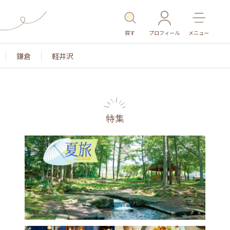
探す
プロフィール
メニュー
鎌倉
軽井沢
特集
名所・旧跡
温泉・スパ
その他施設
ごはん
カ