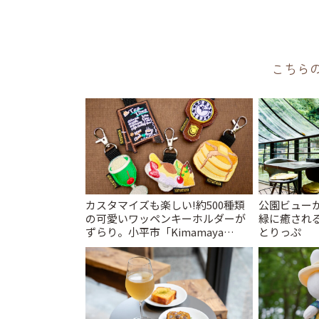
こちら
カスタマイズも楽しい!約500種類
公園ビュー
の可愛いワッペンキーホルダーが
緑に癒される
ずらり。小平市「Kimamaya
とりっぷ
T&K」 | ことりっぷ