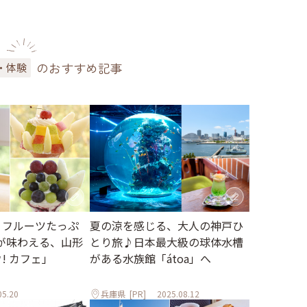
のおすすめ記事
・体験
 フルーツたっぷ
夏の涼を感じる、大人の神戸ひ
が味わえる、山形
とり旅♪日本最大級の球体水槽
ウ! カフェ」
がある水族館「átoa」へ
05.20
兵庫県
[PR]
2025.08.12