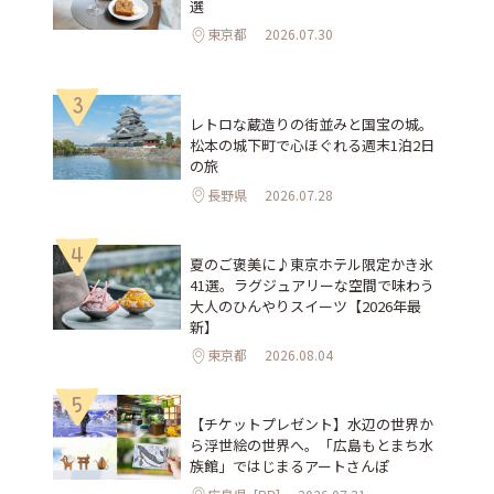
選
東京都
2026.07.30
3
レトロな蔵造りの街並みと国宝の城。
松本の城下町で心ほぐれる週末1泊2日
の旅
長野県
2026.07.28
4
夏のご褒美に♪東京ホテル限定かき氷
41選。ラグジュアリーな空間で味わう
大人のひんやりスイーツ【2026年最
新】
東京都
2026.08.04
5
【チケットプレゼント】水辺の世界か
ら浮世絵の世界へ。「広島もとまち水
族館」ではじまるアートさんぽ