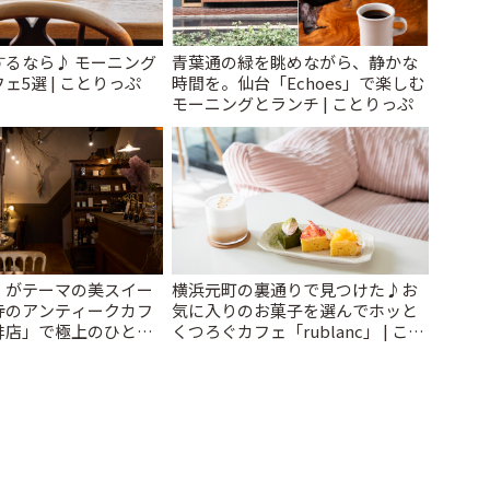
するなら♪ モーニング
青葉通の緑を眺めながら、静かな
ェ5選 | ことりっぷ
時間を。仙台「Echoes」で楽しむ
モーニングとランチ | ことりっぷ
」がテーマの美スイー
横浜元町の裏通りで見つけた♪お
寺のアンティークカフ
気に入りのお菓子を選んでホッと
琲店」で極上のひと時
くつろぐカフェ「rublanc」 | こと
っぷ
りっぷ