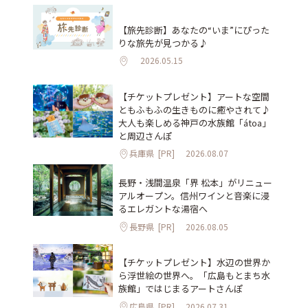
【旅先診断】あなたの“いま”にぴった
りな旅先が見つかる♪
2026.05.15
【チケットプレゼント】アートな空間
ともふもふの生きものに癒やされて♪
大人も楽しめる神戸の水族館「átoa」
と周辺さんぽ
兵庫県
[PR]
2026.08.07
長野・浅間温泉「界 松本」がリニュー
アルオープン。信州ワインと音楽に浸
るエレガントな湯宿へ
長野県
[PR]
2026.08.05
【チケットプレゼント】水辺の世界か
ら浮世絵の世界へ。「広島もとまち水
族館」ではじまるアートさんぽ
広島県
[PR]
2026.07.31