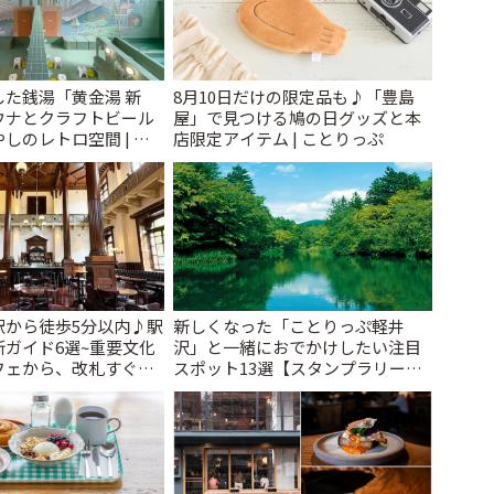
た銭湯「黄金湯 新
8月10日だけの限定品も♪「豊島
ウナとクラフトビール
屋」で見つける鳩の日グッズと本
しのレトロ空間 | こ
店限定アイテム | ことりっぷ
駅から徒歩5分以内♪駅
新しくなった「ことりっぷ軽井
ガイド6選~重要文化
沢」と一緒におでかけしたい注目
フェから、改札すぐの
スポット13選【スタンプラリー開
で~ | ことりっぷ
催中】 | ことりっぷ