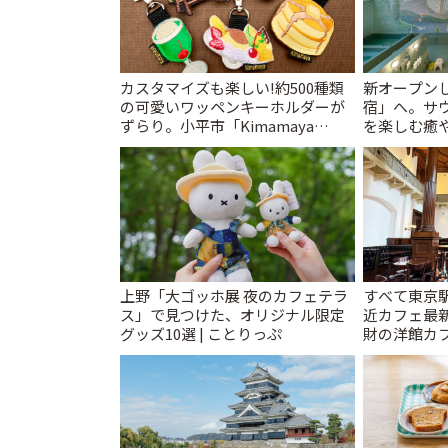
カスタマイズも楽しい!約500種類
新オープンし
の可愛いワッペンキーホルダーが
宿」へ。サ
ずらり。小平市「Kimamaya
を楽しむ癒や
T&K」 | ことりっぷ
とりっぷ
上野「大ゴッホ展 夜のカフェテラ
すべて東京
ス」で見つけた、オリジナル限定
近カフェ最新
グッズ10選 | ことりっぷ
財の洋館カ
レトロ喫茶ま