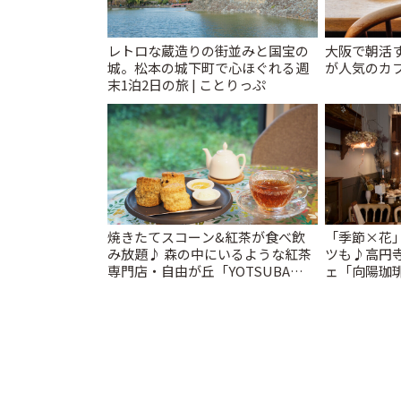
レトロな蔵造りの街並みと国宝の
大阪で朝活
城。松本の城下町で心ほぐれる週
が人気のカフ
末1泊2日の旅 | ことりっぷ
焼きたてスコーン&紅茶が食べ飲
「季節×花
み放題♪ 森の中にいるような紅茶
ツも♪高円
専門店・自由が丘「YOTSUBA
ェ「向陽珈
TEA」でのんびり時間 | ことりっぷ
を | ことり