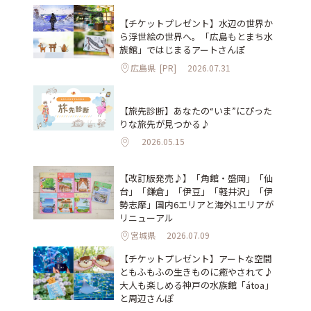
【チケットプレゼント】水辺の世界か
ら浮世絵の世界へ。「広島もとまち水
族館」ではじまるアートさんぽ
広島県
[PR]
2026.07.31
【旅先診断】あなたの“いま”にぴった
りな旅先が見つかる♪
2026.05.15
【改訂版発売♪】「角館・盛岡」「仙
台」「鎌倉」「伊豆」「軽井沢」「伊
勢志摩」国内6エリアと海外1エリアが
リニューアル
宮城県
2026.07.09
【チケットプレゼント】アートな空間
ともふもふの生きものに癒やされて♪
大人も楽しめる神戸の水族館「átoa」
と周辺さんぽ