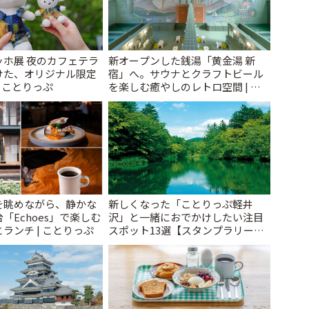
ッホ展 夜のカフェテラ
新オープンした銭湯「黄金湯 新
けた、オリジナル限定
宿」へ。サウナとクラフトビール
| ことりっぷ
を楽しむ癒やしのレトロ空間 | こ
とりっぷ
を眺めながら、静かな
新しくなった「ことりっぷ軽井
「Echoes」で楽しむ
沢」と一緒におでかけしたい注目
ランチ | ことりっぷ
スポット13選【スタンプラリー開
催中】 | ことりっぷ