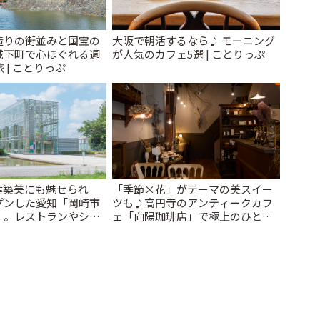
造りの街並みと国宝の
大阪で朝活するなら♪ モーニング
城下町で心ほぐれる週
が人気のカフェ5選 | ことりっぷ
 | ことりっぷ
建築美にも魅せられ
「季節×花」がテーマの美スイー
プンした愛知「岡崎市
ツも♪高円寺のアンティークカフ
」。レストランやショ
ェ「向陽珈琲店」で極上のひと時
| ことりっぷ
を | ことりっぷ