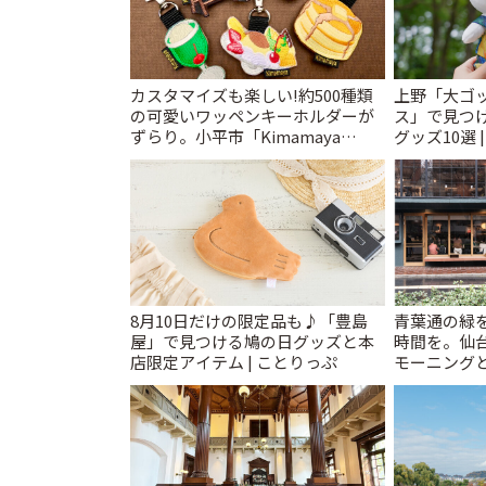
カスタマイズも楽しい!約500種類
上野「大ゴ
の可愛いワッペンキーホルダーが
ス」で見つ
ずらり。小平市「Kimamaya
グッズ10選 
T&K」 | ことりっぷ
8月10日だけの限定品も♪「豊島
青葉通の緑
屋」で見つける鳩の日グッズと本
時間を。仙台
店限定アイテム | ことりっぷ
モーニングと