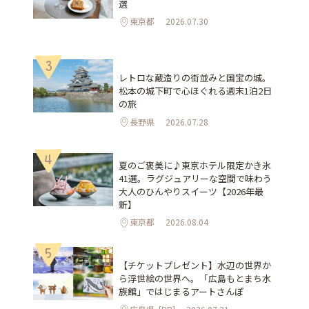
選
東京都
2026.07.30
3
レトロな蔵造りの街並みと国宝の城。
松本の城下町で心ほぐれる週末1泊2日
の旅
長野県
2026.07.28
4
夏のご褒美に♪東京ホテル限定かき氷
41選。ラグジュアリーな空間で味わう
大人のひんやりスイーツ【2026年最
新】
東京都
2026.08.04
5
【チケットプレゼント】水辺の世界か
ら浮世絵の世界へ。「広島もとまち水
族館」ではじまるアートさんぽ