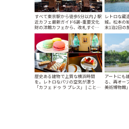
すべて東京駅から徒歩5分以内♪駅
レトロな蔵
近カフェ最新ガイド6選~重要文化
城。松本の
財の洋館カフェから、改札すぐの
末1泊2日の旅
レトロ喫茶まで~ | ことりっぷ
歴史ある建物で上質な横浜時間
アートにも
を。レトロなパリの空気が漂う
る、再オー
「カフェ ドゥ ラ プレス」 | ことり
美術博物館
っぷ
ップも充実 