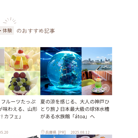
のおすすめ記事
・体験
 フルーツたっぷ
夏の涼を感じる、大人の神戸ひ
が味わえる、山形
とり旅♪日本最大級の球体水槽
ウ! カフェ」
がある水族館「átoa」へ
05.20
兵庫県
[PR]
2025.08.12