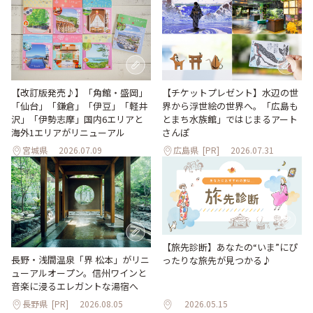
【改訂版発売♪】「角館・盛岡」
【チケットプレゼント】水辺の世
「仙台」「鎌倉」「伊豆」「軽井
界から浮世絵の世界へ。「広島も
沢」「伊勢志摩」国内6エリアと
とまち水族館」ではじまるアート
海外1エリアがリニューアル
さんぽ
宮城県
2026.07.09
広島県
[PR]
2026.07.31
【旅先診断】あなたの“いま”にぴ
長野・浅間温泉「界 松本」がリニ
ったりな旅先が見つかる♪
ューアルオープン。信州ワインと
音楽に浸るエレガントな湯宿へ
長野県
[PR]
2026.08.05
2026.05.15