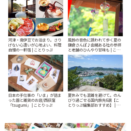
風鈴の音色に誘われて歩く夏の
河津・南伊豆でお泊まり。さり
鎌倉さんぽ♪由緒ある社の参拝
げない心遣いが心地よい、料理
と老舗のひんやり甘味も | こと
自慢の一軒宿 | ことりっぷ
りっぷ
日本の手仕事の「いま」が詰ま
夏休みでも混雑を避けて。のん
った器と雑貨のお店/西荻窪
びり過ごせる国内旅先6選【こ
「tsugumi」 | ことりっぷ
とりっぷ編集部おすすめ】 | こ
とりっぷ