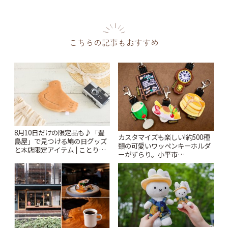
こちらの記事もおすすめ
8月10日だけの限定品も♪「豊
カスタマイズも楽しい!約500種
島屋」で見つける鳩の日グッズ
類の可愛いワッペンキーホルダ
と本店限定アイテム | ことりっ
ーがずらり。小平市
ぷ
「Kimamaya T&K」 | ことりっ
ぷ