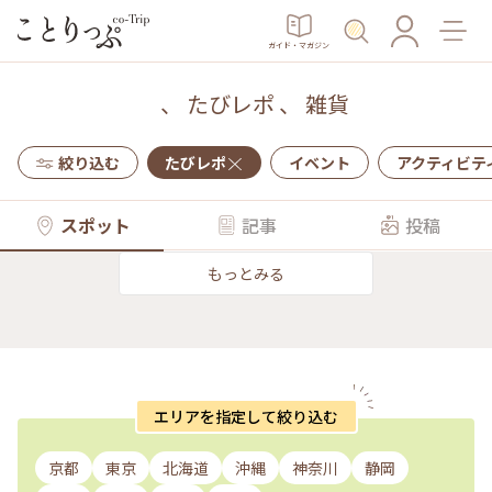
ガイド・マガジン
、
たびレポ
、
雑貨
絞り込む
たびレポ
イベント
アクティビテ
スポット
記事
投稿
もっとみる
エリアを指定して絞り込む
京都
東京
北海道
沖縄
神奈川
静岡