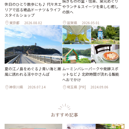
焼きものの里・信楽、窯元めぐり
休日のひとり散歩にも♪ 代々木エ
やランチ＆スイーツを楽しむ癒し
リアで巡る絶品ドーナツ＆ライフ
の旅へ
スタイルショップ
東京都
2026.08.02
滋賀県
2026.05.01
夏の江ノ島をめぐる♪青い海と潮
ムーミンバレーパークや発酵スポ
風に誘われる涼やかさんぽ
ットなど♪ 北欧時間が流れる飯能
へおでかけ
神奈川県
2026.07.14
埼玉県
[PR]
2024.09.06
おすすめ記事