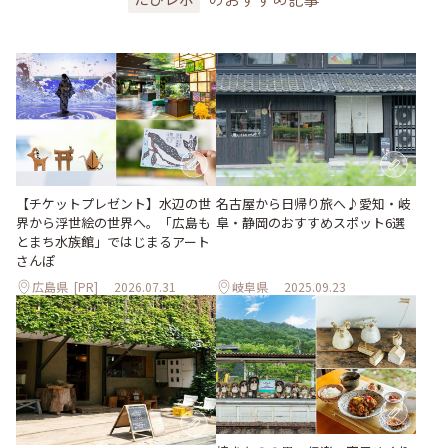
【チケットプレゼント】水辺の世
名古屋から日帰り旅へ♪愛知・岐
界から浮世絵の世界へ。「広島も
阜・静岡のおすすめスポット6選
とまち水族館」ではじまるアート
さんぽ
広島県
[PR]
2026.07.31
岐阜県
2025.09.23