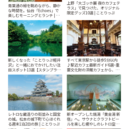
上野「大ゴッホ展 夜のカフェテ
青葉通の緑を眺めながら、静か
ラス」で見つけた、オリジナル
な時間を。仙台「Echoes」で
限定グッズ10選 | ことりっぷ
楽しむモーニングとランチ | こ
とりっぷ
新しくなった「ことりっぷ軽井
すべて東京駅から徒歩5分以内
沢」と一緒におでかけしたい注
♪駅近カフェ最新ガイド6選~重
目スポット13選【スタンプラリ
要文化財の洋館カフェから、改
ー開催中】 | ことりっぷ
札すぐのレトロ喫茶まで~ | こと
りっぷ
レトロな蔵造りの街並みと国宝
新オープンした銭湯「黄金湯 新
の城。松本の城下町で心ほぐれ
宿」へ。サウナとクラフトビー
る週末1泊2日の旅 | ことりっぷ
ルを楽しむ癒やしのレトロ空間
| ことりっぷ