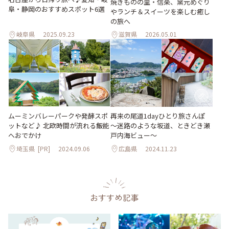
焼きものの里・信楽、窯元めぐり
阜・静岡のおすすめスポット6選
やランチ＆スイーツを楽しむ癒し
の旅へ
岐阜県
2025.09.23
滋賀県
2026.05.01
ムーミンバレーパークや発酵スポ
再来の尾道1dayひとり旅さんぽ
ットなど♪ 北欧時間が流れる飯能
～迷路のような坂道、ときどき瀬
へおでかけ
戸内海ビュー～
埼玉県
[PR]
2024.09.06
広島県
2024.11.23
おすすめ記事