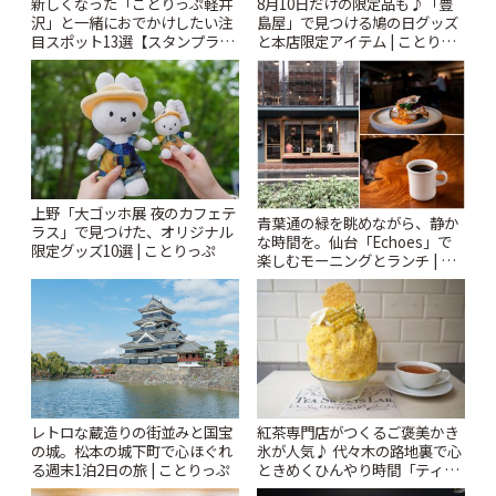
新しくなった「ことりっぷ軽井
8月10日だけの限定品も♪「豊
沢」と一緒におでかけしたい注
島屋」で見つける鳩の日グッズ
目スポット13選【スタンプラリ
と本店限定アイテム | ことりっ
ー開催中】 | ことりっぷ
ぷ
上野「大ゴッホ展 夜のカフェテ
青葉通の緑を眺めながら、静か
ラス」で見つけた、オリジナル
な時間を。仙台「Echoes」で
限定グッズ10選 | ことりっぷ
楽しむモーニングとランチ | こ
とりっぷ
レトロな蔵造りの街並みと国宝
紅茶専門店がつくるご褒美かき
の城。松本の城下町で心ほぐれ
氷が人気♪ 代々木の路地裏で心
る週末1泊2日の旅 | ことりっぷ
ときめくひんやり時間「ティー
スイーツ ラボ コンテナート」 |