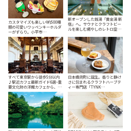
新オープンした銭湯「黄金湯 新
カスタマイズも楽しい!約500種
宿」へ。サウナとクラフトビー
類の可愛いワッペンキーホルダ
ルを楽しむ癒やしのレトロ空間
ーがずらり。小平市
| ことりっぷ
「Kimamaya T&K」 | ことりっ
ぷ
すべて東京駅から徒歩5分以内
日本橋兜町に誕生。香りと静け
♪駅近カフェ最新ガイド6選~重
さに包まれるクラフトハーブテ
要文化財の洋館カフェから、改
ィー専門店「TYNK
札すぐのレトロ喫茶まで~ | こと
Kabutocho」 | ことりっぷ
りっぷ