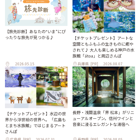
【旅先診断】あなたの“いま”にぴ
ったりな旅先が見つかる♪
【チケットプレゼント】アートな
空間ともふもふの生きものに癒や
されて♪ 大人も楽しめる神戸の水
族館「átoa」と周辺さんぽ
2026.05.15
兵庫県
[PR]
2026.08.07
長野・浅間温泉「界 松本」がリニ
【チケットプレゼント】水辺の世
ューアルオープン。信州ワインと
界から浮世絵の世界へ。「広島も
音楽に浸るエレガントな湯宿へ
とまち水族館」ではじまるアート
さんぽ
広島県
[PR]
2026.07.31
長野県
[PR]
2026.08.05