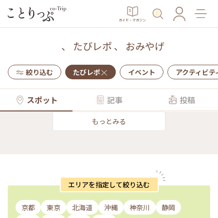
ガイド・マガジン
、
たびレポ
、
おみやげ
絞り込む
たびレポ
イベント
アクティビテ
スポット
記事
投稿
もっとみる
エリアを指定して絞り込む
京都
東京
北海道
沖縄
神奈川
静岡