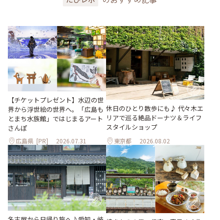
【チケットプレゼント】水辺の世
休日のひとり散歩にも♪ 代々木エ
界から浮世絵の世界へ。「広島も
リアで巡る絶品ドーナツ＆ライフ
とまち水族館」ではじまるアート
スタイルショップ
さんぽ
広島県
[PR]
2026.07.31
東京都
2026.08.02
名古屋から日帰り旅へ♪愛知・岐