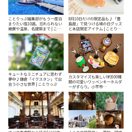
ことりっぷ編集部がもう一度泊
8月10日だけの限定品も♪「豊
まりたい宿10選。忘れられない
島屋」で見つける鳩の日グッズ
絶景や温泉、名建築まで | こと
と本店限定アイテム | ことりっ
りっぷ
ぷ
キュートなミニチュアに思わず
カスタマイズも楽しい!約500種
夢中♪鎌倉「イクスタン」で出
類の可愛いワッペンキーホルダ
会う小さな世界 | ことりっぷ
ーがずらり。小平市
「Kimamaya T&K」 | ことりっ
ぷ