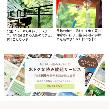
風鈴の音色に誘われて歩く夏の
公園ビューから川床テラスま
鎌倉さんぽ♪由緒ある社の参拝
で。緑に癒される大阪のカフェ5
と老舗のひんやり甘味も | こと
選 | ことりっぷ
りっぷ