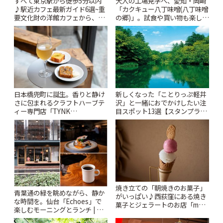
すべて東京駅から徒歩5分以内
大人の工場見学へ、愛知・岡崎
♪駅近カフェ最新ガイド6選~重
「カクキュー八丁味噌(八丁味噌
要文化財の洋館カフェから、改
の郷)」。試食や買い物も楽しみ
札すぐのレトロ喫茶まで~ | こと
♪ | ことりっぷ
りっぷ
日本橋兜町に誕生。香りと静け
新しくなった「ことりっぷ軽井
さに包まれるクラフトハーブテ
沢」と一緒におでかけしたい注
ィー専門店「TYNK
目スポット13選【スタンプラリ
Kabutocho」 | ことりっぷ
ー開催中】 | ことりっぷ
焼き立ての「朝焼きのお菓子」
青葉通の緑を眺めながら、静か
がいっぱい♪西荻窪にある焼き
な時間を。仙台「Echoes」で
菓子とジェラートのお店「mUni
楽しむモーニングとランチ | こ
(ムニ)」 | ことりっぷ
とりっぷ