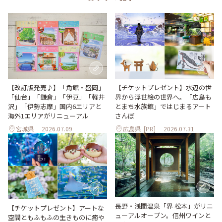
【改訂版発売♪】「角館・盛岡」
【チケットプレゼント】水辺の世
「仙台」「鎌倉」「伊豆」「軽井
界から浮世絵の世界へ。「広島も
沢」「伊勢志摩」国内6エリアと
とまち水族館」ではじまるアート
海外1エリアがリニューアル
さんぽ
宮城県
2026.07.09
広島県
[PR]
2026.07.31
長野・浅間温泉「界 松本」がリニ
【チケットプレゼント】アートな
ューアルオープン。信州ワインと
空間ともふもふの生きものに癒や