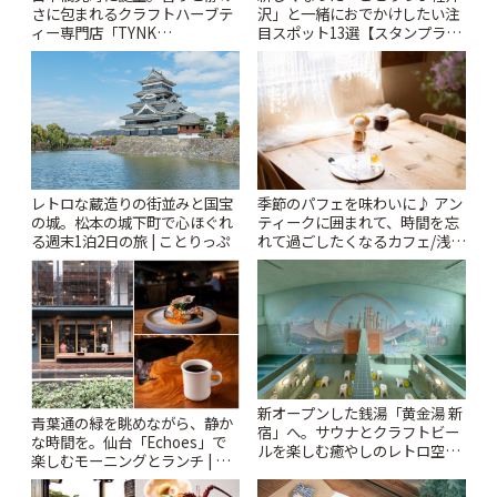
さに包まれるクラフトハーブテ
沢」と一緒におでかけしたい注
ィー専門店「TYNK
目スポット13選【スタンプラリ
Kabutocho」 | ことりっぷ
ー開催中】 | ことりっぷ
レトロな蔵造りの街並みと国宝
季節のパフェを味わいに♪ アン
の城。松本の城下町で心ほぐれ
ティークに囲まれて、時間を忘
る週末1泊2日の旅 | ことりっぷ
れて過ごしたくなるカフェ/浅草
「annorum cafe」 | ことりっぷ
新オープンした銭湯「黄金湯 新
青葉通の緑を眺めながら、静か
宿」へ。サウナとクラフトビー
な時間を。仙台「Echoes」で
ルを楽しむ癒やしのレトロ空間
楽しむモーニングとランチ | こ
| ことりっぷ
とりっぷ