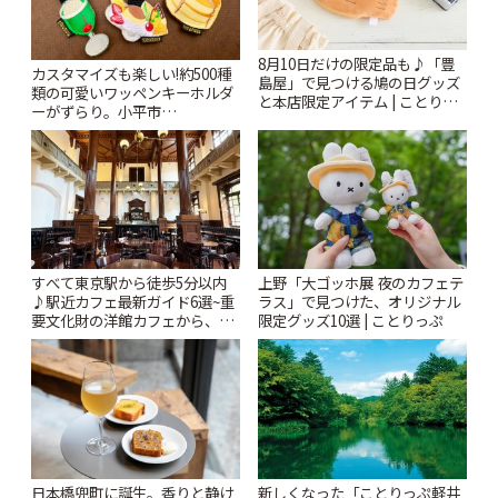
8月10日だけの限定品も♪「豊
カスタマイズも楽しい!約500種
島屋」で見つける鳩の日グッズ
類の可愛いワッペンキーホルダ
と本店限定アイテム | ことりっ
ーがずらり。小平市
ぷ
「Kimamaya T&K」 | ことりっ
ぷ
すべて東京駅から徒歩5分以内
上野「大ゴッホ展 夜のカフェテ
♪駅近カフェ最新ガイド6選~重
ラス」で見つけた、オリジナル
要文化財の洋館カフェから、改
限定グッズ10選 | ことりっぷ
札すぐのレトロ喫茶まで~ | こと
りっぷ
日本橋兜町に誕生。香りと静け
新しくなった「ことりっぷ軽井