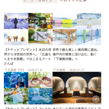
世界で最も美しい美術館に選出。
【チケットプレゼント】水辺の世
瀬戸内の絶景に溶け込む、動く
界から浮世絵の世界へ。「広島も
「下瀬美術館」へ
とまち水族館」ではじまるアート
さんぽ
広島県
[PR]
2026.07.31
広島県
2026.07.27
【チケットプレゼント】アートな
オリエント急行の客車のよう♪ ア