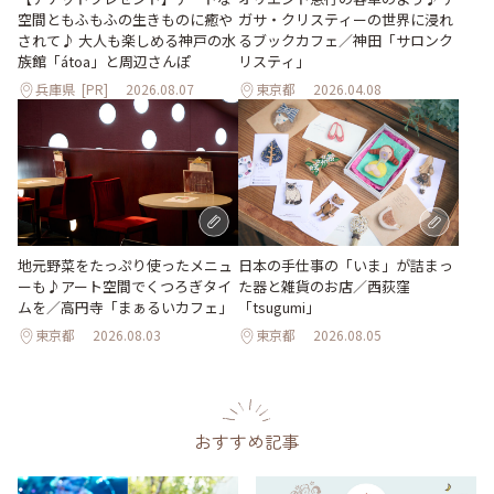
空間ともふもふの生きものに癒や
ガサ・クリスティーの世界に浸れ
されて♪ 大人も楽しめる神戸の水
るブックカフェ／神田「サロンク
族館「átoa」と周辺さんぽ
リスティ」
兵庫県
[PR]
2026.08.07
東京都
2026.04.08
地元野菜をたっぷり使ったメニュ
日本の手仕事の「いま」が詰まっ
ーも♪アート空間でくつろぎタイ
た器と雑貨のお店／西荻窪
ムを／高円寺「まぁるいカフェ」
「tsugumi」
東京都
2026.08.03
東京都
2026.08.05
おすすめ記事