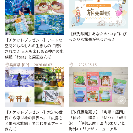
【旅先診断】あなたの“いま”にぴ
ったりな旅先が見つかる♪
【チケットプレゼント】アートな
空間ともふもふの生きものに癒や
されて♪ 大人も楽しめる神戸の水
族館「átoa」と周辺さんぽ
兵庫県
[PR]
2026.08.07
2026.05.15
【改訂版発売♪】「角館・盛岡」
【チケットプレゼント】水辺の世
「仙台」「鎌倉」「伊豆」「軽井
界から浮世絵の世界へ。「広島も
沢」「伊勢志摩」国内6エリアと
とまち水族館」ではじまるアート
海外1エリアがリニューアル
さんぽ