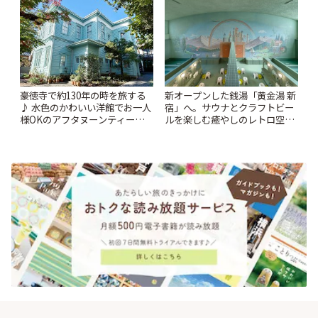
ぷ
豪徳寺で約130年の時を旅する
新オープンした銭湯「黄金湯 新
♪ 水色のかわいい洋館でお一人
宿」へ。サウナとクラフトビー
様OKのアフタヌーンティーを
ルを楽しむ癒やしのレトロ空間
「旧尾崎テオドラ邸」 | ことり
| ことりっぷ
っぷ