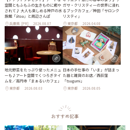
空間ともふもふの生きものに癒や
ガサ・クリスティーの世界に浸れ
されて♪ 大人も楽しめる神戸の水
るブックカフェ／神田「サロンク
族館「átoa」と周辺さんぽ
リスティ」
兵庫県
[PR]
2026.08.07
東京都
2026.04.08
地元野菜をたっぷり使ったメニュ
日本の手仕事の「いま」が詰まっ
ーも♪アート空間でくつろぎタイ
た器と雑貨のお店／西荻窪
ムを／高円寺「まぁるいカフェ」
「tsugumi」
東京都
2026.08.03
東京都
2026.08.05
おすすめ記事