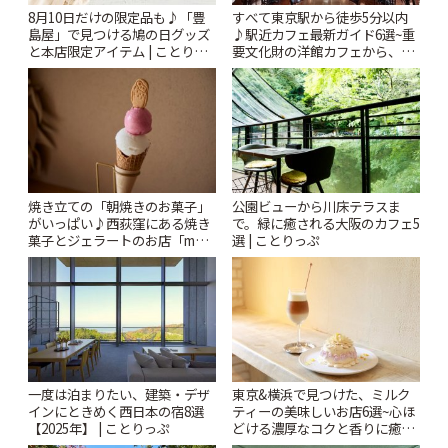
8月10日だけの限定品も♪「豊
すべて東京駅から徒歩5分以内
島屋」で見つける鳩の日グッズ
♪駅近カフェ最新ガイド6選~重
と本店限定アイテム | ことりっ
要文化財の洋館カフェから、改
ぷ
札すぐのレトロ喫茶まで~ | こと
りっぷ
焼き立ての「朝焼きのお菓子」
公園ビューから川床テラスま
がいっぱい♪西荻窪にある焼き
で。緑に癒される大阪のカフェ5
菓子とジェラートのお店「mUni
選 | ことりっぷ
(ムニ)」 | ことりっぷ
一度は泊まりたい、建築・デザ
東京&横浜で見つけた、ミルク
インにときめく西日本の宿8選
ティーの美味しいお店6選~心ほ
【2025年】 | ことりっぷ
どける濃厚なコクと香りに癒や
されるティータイム~ | ことりっ