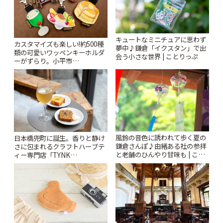
キュートなミニチュアに思わず
カスタマイズも楽しい!約500種
夢中♪鎌倉「イクスタン」で出
類の可愛いワッペンキーホルダ
会う小さな世界 | ことりっぷ
ーがずらり。小平市
「Kimamaya T&K」 | ことりっ
ぷ
風鈴の音色に誘われて歩く夏の
日本橋兜町に誕生。香りと静け
鎌倉さんぽ♪由緒ある社の参拝
さに包まれるクラフトハーブテ
と老舗のひんやり甘味も | こと
ィー専門店「TYNK
りっぷ
Kabutocho」 | ことりっぷ