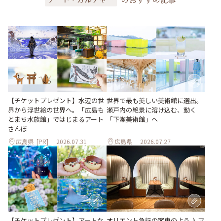
世界で最も美しい美術館に選出。
【チケットプレゼント】水辺の世
瀬戸内の絶景に溶け込む、動く
界から浮世絵の世界へ。「広島も
「下瀬美術館」へ
とまち水族館」ではじまるアート
さんぽ
広島県
[PR]
2026.07.31
広島県
2026.07.27
【チケットプレゼント】アートな
オリエント急行の客車のよう♪ ア