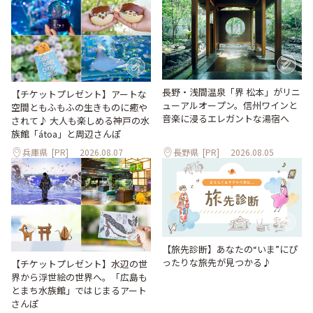
長野・浅間温泉「界 松本」がリニ
【チケットプレゼント】アートな
ューアルオープン。信州ワインと
空間ともふもふの生きものに癒や
音楽に浸るエレガントな湯宿へ
されて♪ 大人も楽しめる神戸の水
族館「átoa」と周辺さんぽ
兵庫県
[PR]
2026.08.07
長野県
[PR]
2026.08.05
【旅先診断】あなたの“いま”にぴ
ったりな旅先が見つかる♪
【チケットプレゼント】水辺の世
界から浮世絵の世界へ。「広島も
とまち水族館」ではじまるアート
さんぽ