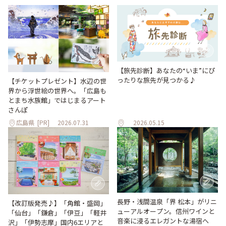
【旅先診断】あなたの“いま”にぴ
ったりな旅先が見つかる♪
【チケットプレゼント】水辺の世
界から浮世絵の世界へ。「広島も
とまち水族館」ではじまるアート
さんぽ
広島県
[PR]
2026.07.31
2026.05.15
長野・浅間温泉「界 松本」がリニ
【改訂版発売♪】「角館・盛岡」
ューアルオープン。信州ワインと
「仙台」「鎌倉」「伊豆」「軽井
音楽に浸るエレガントな湯宿へ
沢」「伊勢志摩」国内6エリアと