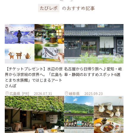
のおすすめ記事
たびレポ
【チケットプレゼント】水辺の世
名古屋から日帰り旅へ♪愛知・岐
界から浮世絵の世界へ。「広島も
阜・静岡のおすすめスポット6選
とまち水族館」ではじまるアート
さんぽ
広島県
[PR]
2026.07.31
岐阜県
2025.09.23