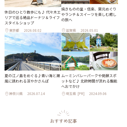
焼きものの里・信楽、窯元めぐり
休日のひとり散歩にも♪ 代々木エ
やランチ＆スイーツを楽しむ癒し
リアで巡る絶品ドーナツ＆ライフ
の旅へ
スタイルショップ
東京都
2026.08.02
滋賀県
2026.05.01
夏の江ノ島をめぐる♪青い海と潮
ムーミンバレーパークや発酵スポ
風に誘われる涼やかさんぽ
ットなど♪ 北欧時間が流れる飯能
へおでかけ
神奈川県
2026.07.14
埼玉県
[PR]
2024.09.06
おすすめ記事