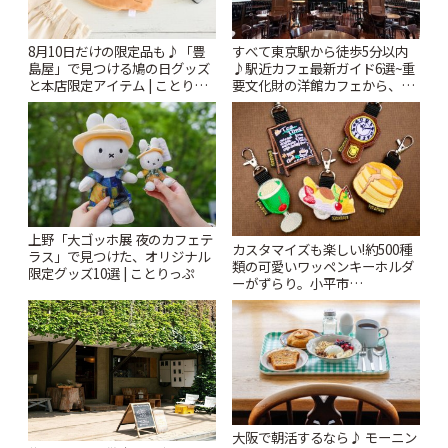
8月10日だけの限定品も♪「豊
すべて東京駅から徒歩5分以内
島屋」で見つける鳩の日グッズ
♪駅近カフェ最新ガイド6選~重
と本店限定アイテム | ことりっ
要文化財の洋館カフェから、改
ぷ
札すぐのレトロ喫茶まで~ | こと
りっぷ
上野「大ゴッホ展 夜のカフェテ
カスタマイズも楽しい!約500種
ラス」で見つけた、オリジナル
類の可愛いワッペンキーホルダ
限定グッズ10選 | ことりっぷ
ーがずらり。小平市
「Kimamaya T&K」 | ことりっ
ぷ
大阪で朝活するなら♪ モーニン