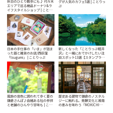
休日のひとり散歩にも♪ 代々木
グが人気のカフェ5選 | ことりっ
エリアで巡る絶品ドーナツ&ラ
ぷ
イフスタイルショップ | ことり
っぷ
日本の手仕事の「いま」が詰ま
新しくなった「ことりっぷ軽井
った器と雑貨のお店/西荻窪
沢」と一緒におでかけしたい注
「tsugumi」 | ことりっぷ
目スポット13選【スタンプラリ
ー開催中】 | ことりっぷ
風鈴の音色に誘われて歩く夏の
歴史ある建物で鎌倉のノスタル
鎌倉さんぽ♪由緒ある社の参拝
ジーに触れる。発酵文化と湘南
と老舗のひんやり甘味も | こと
の恵みを味わう「MOKICHI
りっぷ
KAMAKURA」 | ことりっぷ