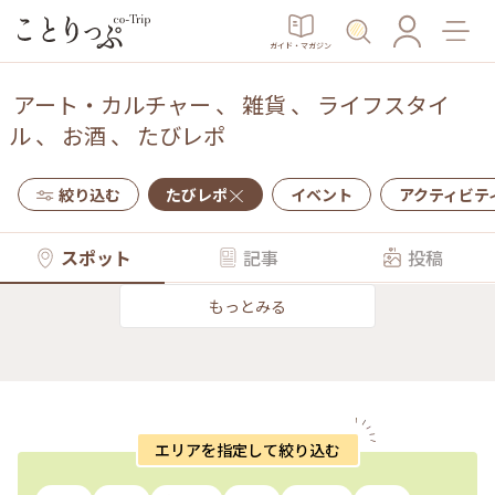
ガイド・マガジン
アート・カルチャー
、
雑貨
、
ライフスタイ
ル
、
お酒
、
たびレポ
絞り込む
たびレポ
イベント
アクティビテ
スポット
記事
投稿
もっとみる
エリアを指定して絞り込む