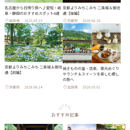
名古屋から日帰り旅へ♪愛知・岐
京都よりみちこみち 二条城＆御池
阜・静岡のおすすめスポット6選
通【後編】
岐阜県
2025.09.23
京都府
2026.06.20
京都よりみちこみち 二条城＆御池
焼きものの里・信楽、窯元めぐり
通【前編】
やランチ＆スイーツを楽しむ癒し
の旅へ
京都府
2026.06.14
滋賀県
2026.05.01
おすすめ記事