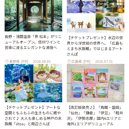
長野・浅間温泉「界 松本」がリニ
【チケットプレゼント】水辺の世
ューアルオープン。信州ワインと
界から浮世絵の世界へ。「広島も
音楽に浸るエレガントな湯宿へ
とまち水族館」ではじまるアート
さんぽ
長野県
[PR]
2026.08.05
広島県
[PR]
2026.07.31
【改訂版発売♪】「角館・盛岡」
【チケットプレゼント】アートな
「仙台」「鎌倉」「伊豆」「軽井
空間ともふもふの生きものに癒や
沢」「伊勢志摩」国内6エリアと
されて♪ 大人も楽しめる神戸の水
海外1エリアがリニューアル
族館「átoa」と周辺さんぽ