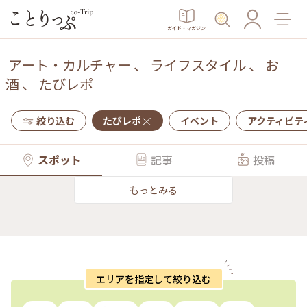
ガイド・マガジン
アート・カルチャー
、
ライフスタイル
、
お
酒
、
たびレポ
絞り込む
たびレポ
イベント
アクティビテ
スポット
記事
投稿
もっとみる
エリアを指定して絞り込む