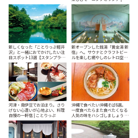
Kabutocho」 | ことりっぷ
とりっぷ
新しくなった「ことりっぷ軽井
新オープンした銭湯「黄金湯 新
沢」と一緒におでかけしたい注
宿」へ。サウナとクラフトビー
目スポット13選【スタンプラリ
ルを楽しむ癒やしのレトロ空間
ー開催中】 | ことりっぷ
| ことりっぷ
河津・南伊豆でお泊まり。さり
沖縄で食べたい沖縄そば6選。
げない心遣いが心地よい、料理
一度食べたらまた食べたくなる
自慢の一軒宿 | ことりっぷ
人気の味をハシゴしましょう |
ことりっぷ