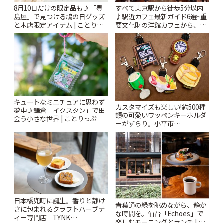
8月10日だけの限定品も♪「豊
すべて東京駅から徒歩5分以内
島屋」で見つける鳩の日グッズ
♪駅近カフェ最新ガイド6選~重
と本店限定アイテム | ことりっ
要文化財の洋館カフェから、改
ぷ
札すぐのレトロ喫茶まで~ | こと
りっぷ
キュートなミニチュアに思わず
カスタマイズも楽しい!約500種
夢中♪鎌倉「イクスタン」で出
類の可愛いワッペンキーホルダ
会う小さな世界 | ことりっぷ
ーがずらり。小平市
「Kimamaya T&K」 | ことりっ
ぷ
日本橋兜町に誕生。香りと静け
青葉通の緑を眺めながら、静か
さに包まれるクラフトハーブテ
な時間を。仙台「Echoes」で
ィー専門店「TYNK
楽しむモーニングとランチ | こ