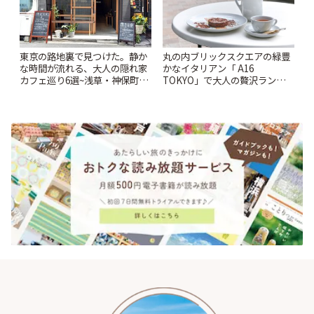
東京の路地裏で見つけた。静か
丸の内ブリックスクエアの緑豊
な時間が流れる、大人の隠れ家
かなイタリアン「 A16
カフェ巡り6選~浅草・神保町・
TOKYO」で大人の贅沢ランチ |
千駄木ほか~ | ことりっぷ
ことりっぷ