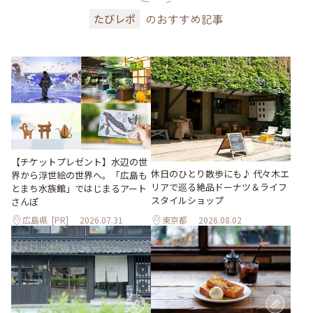
のおすすめ記事
たびレポ
【チケットプレゼント】水辺の世
休日のひとり散歩にも♪ 代々木エ
界から浮世絵の世界へ。「広島も
リアで巡る絶品ドーナツ＆ライフ
とまち水族館」ではじまるアート
スタイルショップ
さんぽ
広島県
[PR]
2026.07.31
東京都
2026.08.02