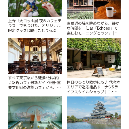
上野「大ゴッホ展 夜のカフェテ
青葉通の緑を眺めながら、静か
ラス」で見つけた、オリジナル
な時間を。仙台「Echoes」で
限定グッズ10選 | ことりっぷ
楽しむモーニングとランチ | こ
とりっぷ
すべて東京駅から徒歩5分以内
休日のひとり散歩にも♪ 代々木
♪駅近カフェ最新ガイド6選~重
エリアで巡る絶品ドーナツ&ラ
要文化財の洋館カフェから、改
イフスタイルショップ | ことり
札すぐのレトロ喫茶まで~ | こと
っぷ
りっぷ