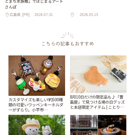
とまち水族館」ではじまるアート
さんぽ
広島県
[PR]
2026.07.31
2026.05.15
こちらの記事もおすすめ
8月10日だけの限定品も♪「豊
カスタマイズも楽しい!約500種
島屋」で見つける鳩の日グッズ
類の可愛いワッペンキーホルダ
と本店限定アイテム | ことりっ
ーがずらり。小平市
ぷ
「Kimamaya T&K」 | ことりっ
ぷ