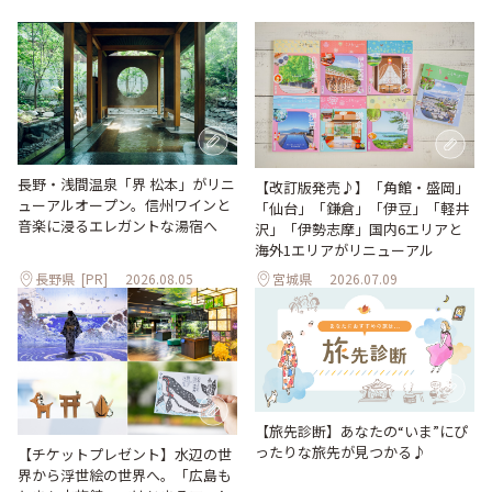
長野・浅間温泉「界 松本」がリニ
【改訂版発売♪】「角館・盛岡」
ューアルオープン。信州ワインと
「仙台」「鎌倉」「伊豆」「軽井
音楽に浸るエレガントな湯宿へ
沢」「伊勢志摩」国内6エリアと
海外1エリアがリニューアル
長野県
[PR]
2026.08.05
宮城県
2026.07.09
【旅先診断】あなたの“いま”にぴ
ったりな旅先が見つかる♪
【チケットプレゼント】水辺の世
界から浮世絵の世界へ。「広島も