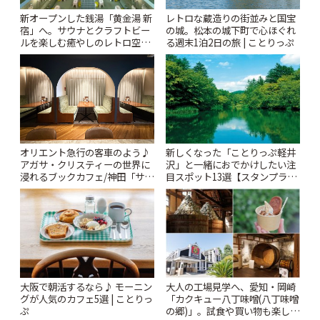
新オープンした銭湯「黄金湯 新
レトロな蔵造りの街並みと国宝
宿」へ。サウナとクラフトビー
の城。松本の城下町で心ほぐれ
ルを楽しむ癒やしのレトロ空間
る週末1泊2日の旅 | ことりっぷ
| ことりっぷ
オリエント急行の客車のよう♪
新しくなった「ことりっぷ軽井
アガサ・クリスティーの世界に
沢」と一緒におでかけしたい注
浸れるブックカフェ/神田「サロ
目スポット13選【スタンプラリ
ンクリスティ」 | ことりっぷ
ー開催中】 | ことりっぷ
大阪で朝活するなら♪ モーニン
大人の工場見学へ、愛知・岡崎
グが人気のカフェ5選 | ことりっ
「カクキュー八丁味噌(八丁味噌
ぷ
の郷)」。試食や買い物も楽しみ