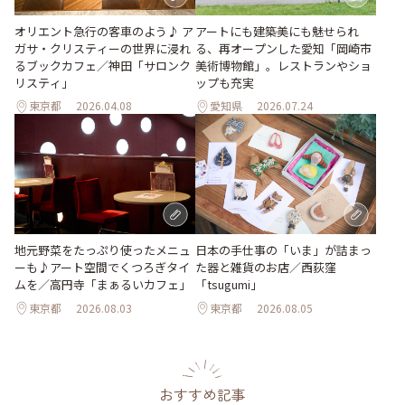
オリエント急行の客車のよう♪ ア
アートにも建築美にも魅せられ
ガサ・クリスティーの世界に浸れ
る、再オープンした愛知「岡崎市
るブックカフェ／神田「サロンク
美術博物館」。レストランやショ
リスティ」
ップも充実
東京都
2026.04.08
愛知県
2026.07.24
地元野菜をたっぷり使ったメニュ
日本の手仕事の「いま」が詰まっ
ーも♪アート空間でくつろぎタイ
た器と雑貨のお店／西荻窪
ムを／高円寺「まぁるいカフェ」
「tsugumi」
東京都
2026.08.03
東京都
2026.08.05
おすすめ記事