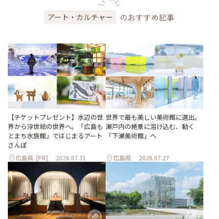
のおすすめ記事
アート・カルチャー
世界で最も美しい美術館に選出。
【チケットプレゼント】水辺の世
瀬戸内の絶景に溶け込む、動く
界から浮世絵の世界へ。「広島も
「下瀬美術館」へ
とまち水族館」ではじまるアート
さんぽ
広島県
[PR]
2026.07.31
広島県
2026.07.27