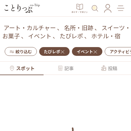
ガイド・マガジン
アート・カルチャー
、
名所・旧跡
、
スイーツ・
お菓子
、
イベント
、
たびレポ
、
ホテル・宿
絞り込む
たびレポ
イベント
アクティビ
スポット
記事
投稿