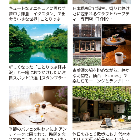
キュートなミニチュアに思わず
日本橋兜町に誕生。香りと静け
夢中♪鎌倉「イクスタン」で出
さに包まれるクラフトハーブテ
会う小さな世界 | ことりっぷ
ィー専門店「TYNK
Kabutocho」 | ことりっぷ
新しくなった「ことりっぷ軽井
青葉通の緑を眺めながら、静か
沢」と一緒におでかけしたい注
な時間を。仙台「Echoes」で
目スポット13選【スタンプラリ
楽しむモーニングとランチ | こ
ー開催中】 | ことりっぷ
とりっぷ
季節のパフェを味わいに♪ アン
休日のひとり散歩にも♪ 代々木
ティークに囲まれて、時間を忘
エリアで巡る絶品ドーナツ&ラ
れて過ごしたくなるカフェ/浅草