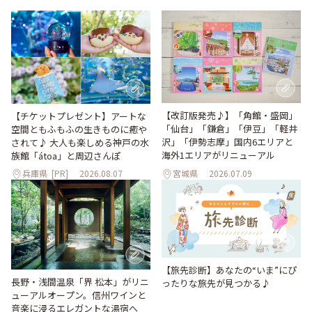
【改訂版発売♪】「角館・盛岡」
【チケットプレゼント】アートな
「仙台」「鎌倉」「伊豆」「軽井
空間ともふもふの生きものに癒や
沢」「伊勢志摩」国内6エリアと
されて♪ 大人も楽しめる神戸の水
海外1エリアがリニューアル
族館「átoa」と周辺さんぽ
兵庫県
[PR]
2026.08.07
宮城県
2026.07.09
【旅先診断】あなたの“いま”にぴ
長野・浅間温泉「界 松本」がリニ
ったりな旅先が見つかる♪
ューアルオープン。信州ワインと
音楽に浸るエレガントな湯宿へ