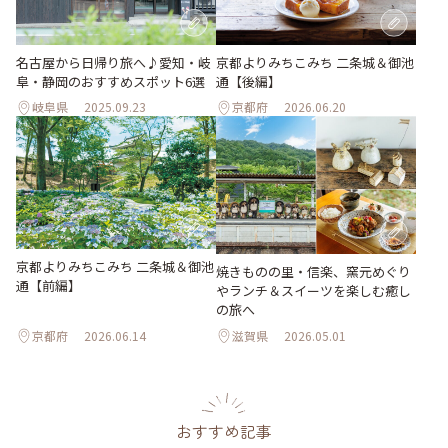
名古屋から日帰り旅へ♪愛知・岐
京都よりみちこみち 二条城＆御池
阜・静岡のおすすめスポット6選
通【後編】
岐阜県
2025.09.23
京都府
2026.06.20
京都よりみちこみち 二条城＆御池
焼きものの里・信楽、窯元めぐり
通【前編】
やランチ＆スイーツを楽しむ癒し
の旅へ
京都府
2026.06.14
滋賀県
2026.05.01
おすすめ記事