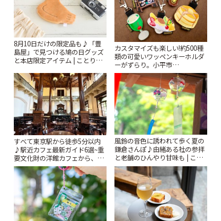
8月10日だけの限定品も♪「豊
カスタマイズも楽しい!約500種
島屋」で見つける鳩の日グッズ
類の可愛いワッペンキーホルダ
と本店限定アイテム | ことりっ
ーがずらり。小平市
ぷ
「Kimamaya T&K」 | ことりっ
ぷ
風鈴の音色に誘われて歩く夏の
すべて東京駅から徒歩5分以内
鎌倉さんぽ♪由緒ある社の参拝
♪駅近カフェ最新ガイド6選~重
と老舗のひんやり甘味も | こと
要文化財の洋館カフェから、改
りっぷ
札すぐのレトロ喫茶まで~ | こと
りっぷ