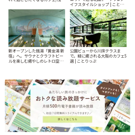
イフスタイルショップ | ことり
「annorum cafe」 | ことりっぷ
っぷ
新オープンした銭湯「黄金湯 新
公園ビューから川床テラスま
宿」へ。サウナとクラフトビー
で。緑に癒される大阪のカフェ5
ルを楽しむ癒やしのレトロ空間
選 | ことりっぷ
| ことりっぷ