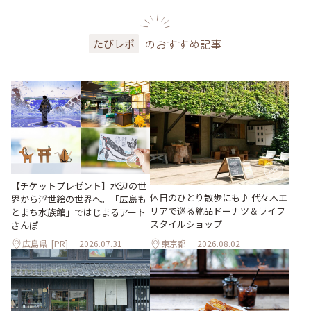
のおすすめ記事
たびレポ
【チケットプレゼント】水辺の世
休日のひとり散歩にも♪ 代々木エ
界から浮世絵の世界へ。「広島も
リアで巡る絶品ドーナツ＆ライフ
とまち水族館」ではじまるアート
スタイルショップ
さんぽ
広島県
[PR]
2026.07.31
東京都
2026.08.02