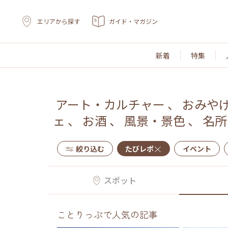
エリアから探す
ガイド・マガジン
新着
特集
アート・カルチャー
、
おみや
ェ
、
お酒
、
風景・景色
、
名所
絞り込む
たびレポ
イベント
スポット
ことりっぷで人気の記事