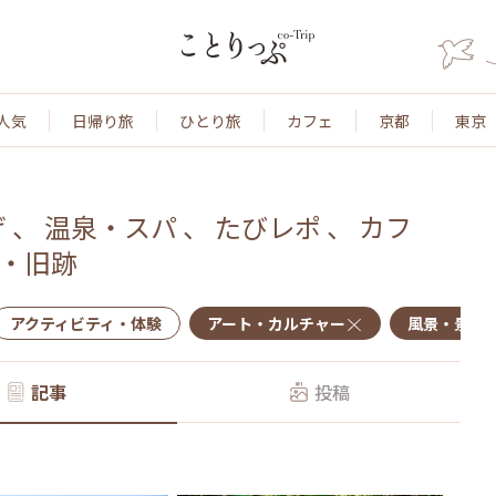
人気
日帰り旅
ひとり旅
カフェ
京都
東京
げ
、
温泉・スパ
、
たびレポ
、
カフ
・旧跡
アクティビティ・体験
アート・カルチャー
風景・景色
記事
投稿