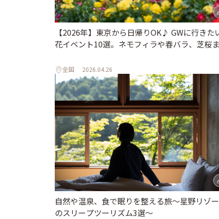
【2026年】東京から日帰りOK♪ GWに行きた
花イベント10選。ネモフィラや春バラ、芝桜
全国
2026.04.26
自然や温泉、食で眠りを整える旅～星野リゾー
のスリープツーリズム3選～