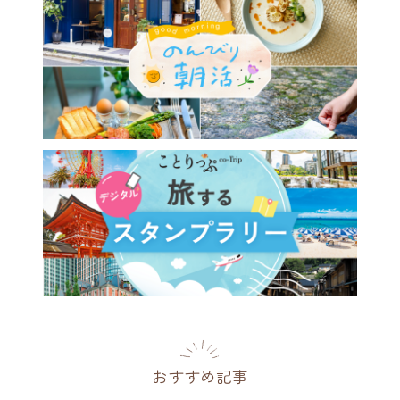
ゃれなパッケージが目印。ほ
い酸味と苦みがおいしい
RORA COFFEE」
県
2017.02.19
おすすめ記事