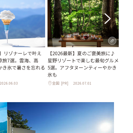
夏】リゾナーレで叶え
【2026最新】夏のご褒美旅に♪
おし
涼旅7選。雲海、高
星野リゾートで楽しむ最旬グルメ
どよ
かき氷で暑さを忘れる
5選。アフタヌーンティーやかき
「AU
氷も
山形
2026.06.03
全国
[PR]
2026.07.01