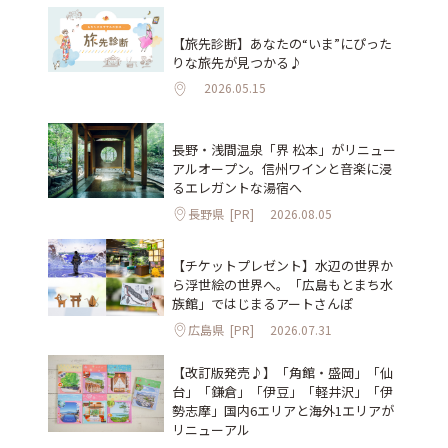
【旅先診断】あなたの“いま”にぴった
りな旅先が見つかる♪
2026.05.15
長野・浅間温泉「界 松本」がリニュー
アルオープン。信州ワインと音楽に浸
るエレガントな湯宿へ
長野県
[PR]
2026.08.05
【チケットプレゼント】水辺の世界か
ら浮世絵の世界へ。「広島もとまち水
族館」ではじまるアートさんぽ
広島県
[PR]
2026.07.31
【改訂版発売♪】「角館・盛岡」「仙
台」「鎌倉」「伊豆」「軽井沢」「伊
勢志摩」国内6エリアと海外1エリアが
リニューアル