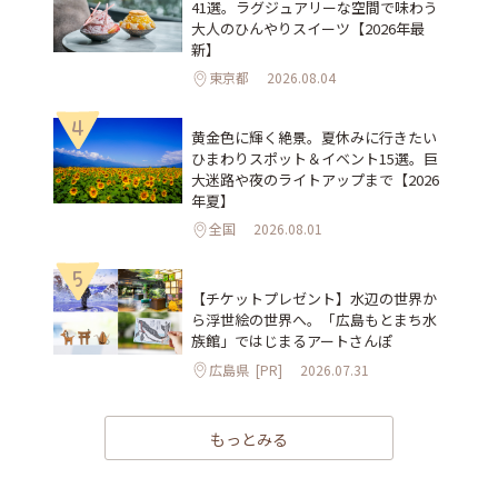
41選。ラグジュアリーな空間で味わう
大人のひんやりスイーツ【2026年最
新】
東京都
2026.08.04
4
黄金色に輝く絶景。夏休みに行きたい
ひまわりスポット＆イベント15選。巨
大迷路や夜のライトアップまで【2026
年夏】
全国
2026.08.01
5
【チケットプレゼント】水辺の世界か
ら浮世絵の世界へ。「広島もとまち水
族館」ではじまるアートさんぽ
広島県
[PR]
2026.07.31
もっとみる