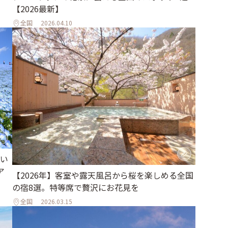
【2026最新】
全国
2026.04.10
い
ア
【2026年】客室や露天風呂から桜を楽しめる全国
の宿8選。特等席で贅沢にお花見を
全国
2026.03.15