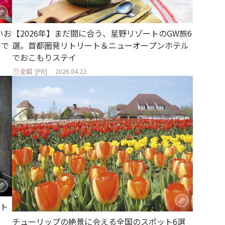
いお
【2026年】まだ間に合う、星野リゾートのGW旅6
まで
選。首都圏発リトリート＆ニューオープンホテル
でおこもりステイ
全国
[PR]
2026.04.22
ト
チューリップの絶景に会える全国のスポット6選