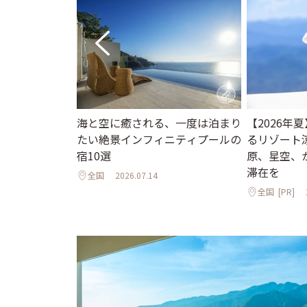
海と空に癒される、一度は泊まり
【2026年
ニューオープン
たい絶景インフィニティプールの
るリゾート
インフィニティ
宿10選
原、星空、
邸宅まで
滞在を
全国
2026.07.14
全国
[PR]