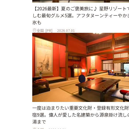
【2026最新】夏のご褒美旅に♪ 星野リゾート
しむ最旬グルメ5選。アフタヌーンティーやか
氷も
全国
[PR]
2026.07.01
一度は泊まりたい重要文化財・登録有形文化財
宿9選。偉人が愛した名建築から源泉掛け流し
湯まで