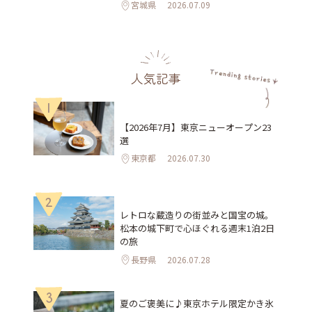
宮城県
2026.07.09
人気記事
1
【2026年7月】東京ニューオープン23
選
東京都
2026.07.30
2
レトロな蔵造りの街並みと国宝の城。
松本の城下町で心ほぐれる週末1泊2日
の旅
長野県
2026.07.28
3
夏のご褒美に♪東京ホテル限定かき氷