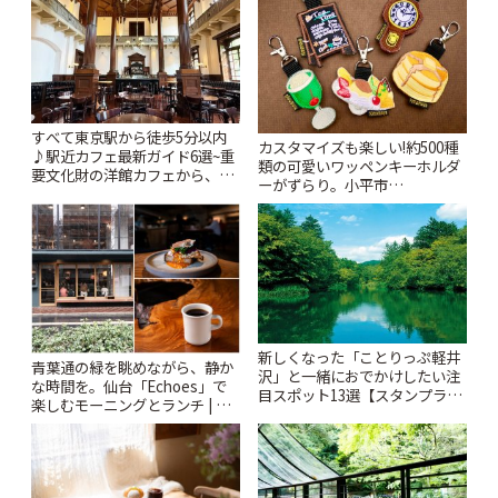
すべて東京駅から徒歩5分以内
カスタマイズも楽しい!約500種
♪駅近カフェ最新ガイド6選~重
類の可愛いワッペンキーホルダ
要文化財の洋館カフェから、改
ーがずらり。小平市
札すぐのレトロ喫茶まで~ | こと
「Kimamaya T&K」 | ことりっ
りっぷ
ぷ
新しくなった「ことりっぷ軽井
青葉通の緑を眺めながら、静か
沢」と一緒におでかけしたい注
な時間を。仙台「Echoes」で
目スポット13選【スタンプラリ
楽しむモーニングとランチ | こ
ー開催中】 | ことりっぷ
とりっぷ