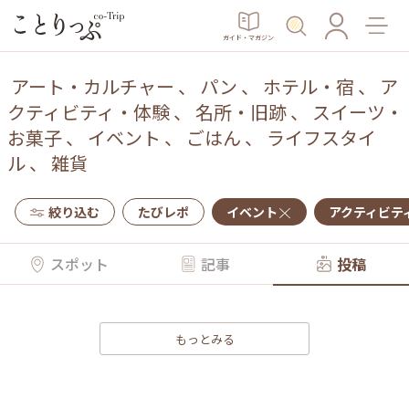
ガイド・マガジン
アート・カルチャー
、
パン
、
ホテル・宿
、
ア
クティビティ・体験
、
名所・旧跡
、
スイーツ・
お菓子
、
イベント
、
ごはん
、
ライフスタイ
ル
、
雑貨
絞り込む
たびレポ
イベント
アクティビテ
スポット
記事
投稿
もっとみる