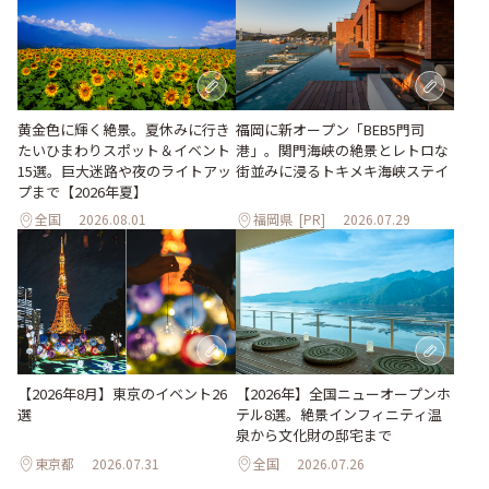
黄金色に輝く絶景。夏休みに行き
福岡に新オープン「BEB5門司
たいひまわりスポット＆イベント
港」。関門海峡の絶景とレトロな
15選。巨大迷路や夜のライトアッ
街並みに浸るトキメキ海峡ステイ
プまで【2026年夏】
全国
2026.08.01
福岡県
[PR]
2026.07.29
【2026年8月】東京のイベント26
【2026年】全国ニューオープンホ
選
テル8選。絶景インフィニティ温
泉から文化財の邸宅まで
東京都
2026.07.31
全国
2026.07.26