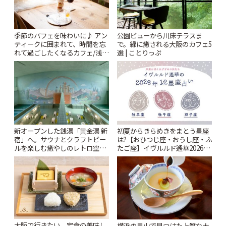
季節のパフェを味わいに♪ アン
公園ビューから川床テラスま
ティークに囲まれて、時間を忘
で。緑に癒される大阪のカフェ5
れて過ごしたくなるカフェ/浅草
選 | ことりっぷ
「annorum cafe」 | ことりっぷ
新オープンした銭湯「黄金湯 新
初夏からきらめきをまとう星座
宿」へ。サウナとクラフトビー
は?【おひつじ座・おうし座・ふ
ルを楽しむ癒やしのレトロ空間
たご座】イヴルルド遙華2026年
| ことりっぷ
春の運勢~Spring~ | ことりっぷ
大阪で行きたい、定食の美味し
横浜の里山で見つけた上質な大