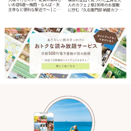
いお店6選〜梅田・なんば・天
人のカフェ♪築190年のお屋敷
王寺など便利な駅近で〜 | こと
に佇む「久右衛門邸 納屋カフ
りっぷ
ェ」 | ことりっぷ