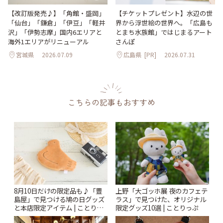
【改訂版発売♪】「角館・盛岡」
【チケットプレゼント】水辺の世
「仙台」「鎌倉」「伊豆」「軽井
界から浮世絵の世界へ。「広島も
沢」「伊勢志摩」国内6エリアと
とまち水族館」ではじまるアート
海外1エリアがリニューアル
さんぽ
宮城県
2026.07.09
広島県
[PR]
2026.07.31
こちらの記事もおすすめ
8月10日だけの限定品も♪「豊
上野「大ゴッホ展 夜のカフェテ
島屋」で見つける鳩の日グッズ
ラス」で見つけた、オリジナル
と本店限定アイテム | ことりっ
限定グッズ10選 | ことりっぷ
ぷ