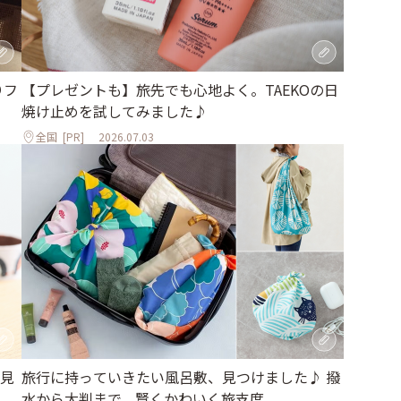
りフ
【プレゼントも】旅先でも心地よく。TAEKOの日
焼け止めを試してみました♪
全国
[PR]
2026.07.03
見
旅行に持っていきたい風呂敷、見つけました♪ 撥
水から大判まで、賢くかわいく旅支度