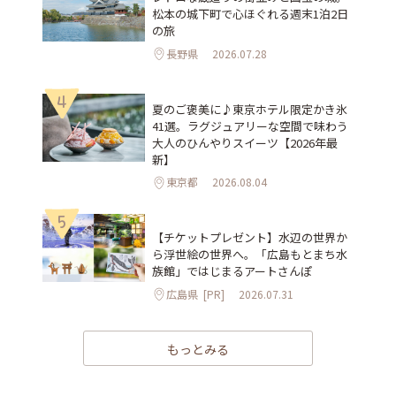
松本の城下町で心ほぐれる週末1泊2日
の旅
長野県
2026.07.28
4
夏のご褒美に♪東京ホテル限定かき氷
41選。ラグジュアリーな空間で味わう
大人のひんやりスイーツ【2026年最
新】
東京都
2026.08.04
5
【チケットプレゼント】水辺の世界か
ら浮世絵の世界へ。「広島もとまち水
族館」ではじまるアートさんぽ
広島県
[PR]
2026.07.31
もっとみる