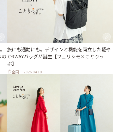
。
旅にも通勤にも。デザインと機能を両立した軽や
ほの
か3WAYバッグが誕生【フェリシモ×ことりっ
ぷ】
全国
2026.04.10