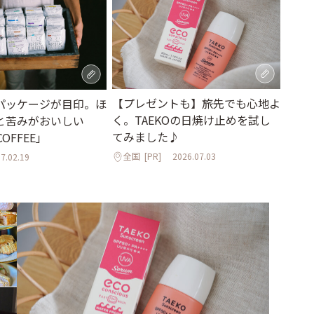
【プレゼントも】旅先でも心地よ
パッケージが目印。ほ
く。TAEKOの日焼け止めを試し
と苦みがおいしい
てみました♪
COFFEE」
全国
[PR]
2026.07.03
7.02.19