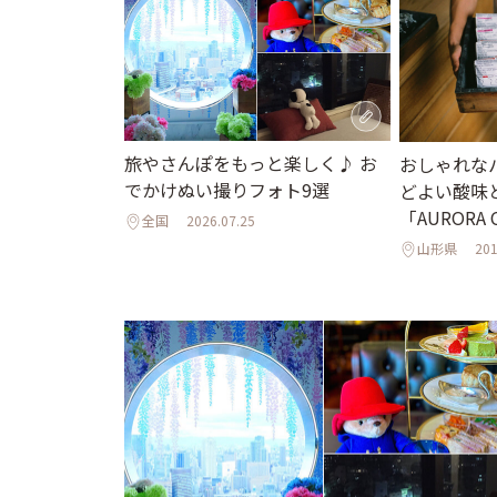
旅やさんぽをもっと楽しく♪ お
おしゃれな
でかけぬい撮りフォト9選
どよい酸味
「AURORA 
全国
2026.07.25
山形県
201