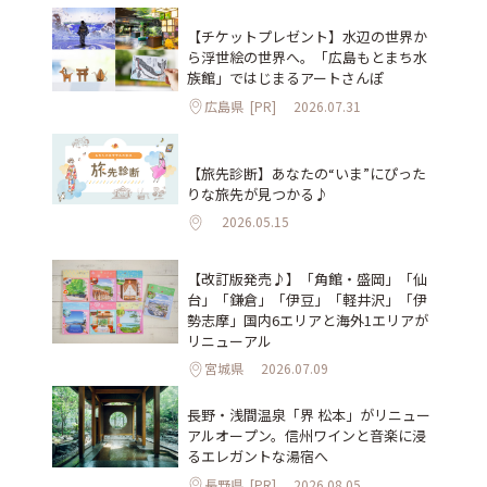
【チケットプレゼント】水辺の世界か
ら浮世絵の世界へ。「広島もとまち水
族館」ではじまるアートさんぽ
広島県
[PR]
2026.07.31
【旅先診断】あなたの“いま”にぴった
りな旅先が見つかる♪
2026.05.15
【改訂版発売♪】「角館・盛岡」「仙
台」「鎌倉」「伊豆」「軽井沢」「伊
勢志摩」国内6エリアと海外1エリアが
リニューアル
宮城県
2026.07.09
長野・浅間温泉「界 松本」がリニュー
アルオープン。信州ワインと音楽に浸
るエレガントな湯宿へ
長野県
[PR]
2026.08.05