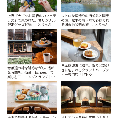
上野「大ゴッホ展 夜のカフェテ
レトロな蔵造りの街並みと国宝
ラス」で見つけた、オリジナル
の城。松本の城下町で心ほぐれ
限定グッズ10選 | ことりっぷ
る週末1泊2日の旅 | ことりっぷ
日本橋兜町に誕生。香りと静け
青葉通の緑を眺めながら、静か
さに包まれるクラフトハーブテ
な時間を。仙台「Echoes」で
ィー専門店「TYNK
楽しむモーニングとランチ | こ
Kabutocho」 | ことりっぷ
とりっぷ
大阪で朝活するなら♪ モーニン
オリエント急行の客車のよう♪