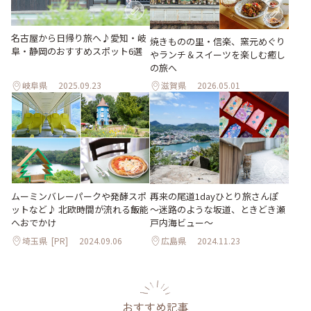
名古屋から日帰り旅へ♪愛知・岐
焼きものの里・信楽、窯元めぐり
阜・静岡のおすすめスポット6選
やランチ＆スイーツを楽しむ癒し
の旅へ
岐阜県
2025.09.23
滋賀県
2026.05.01
ムーミンバレーパークや発酵スポ
再来の尾道1dayひとり旅さんぽ
ットなど♪ 北欧時間が流れる飯能
～迷路のような坂道、ときどき瀬
へおでかけ
戸内海ビュー～
埼玉県
[PR]
2024.09.06
広島県
2024.11.23
おすすめ記事