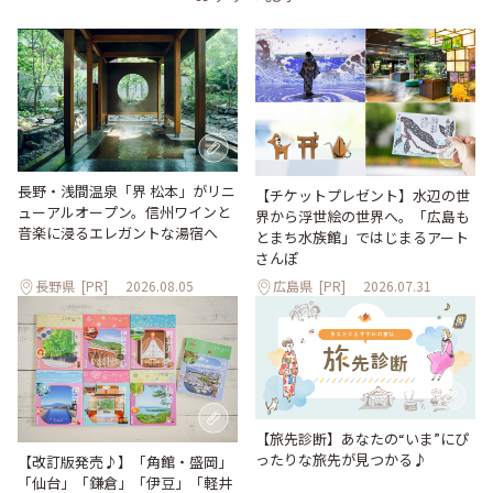
長野・浅間温泉「界 松本」がリニ
【チケットプレゼント】水辺の世
ューアルオープン。信州ワインと
界から浮世絵の世界へ。「広島も
音楽に浸るエレガントな湯宿へ
とまち水族館」ではじまるアート
さんぽ
長野県
[PR]
2026.08.05
広島県
[PR]
2026.07.31
【旅先診断】あなたの“いま”にぴ
ったりな旅先が見つかる♪
【改訂版発売♪】「角館・盛岡」
「仙台」「鎌倉」「伊豆」「軽井