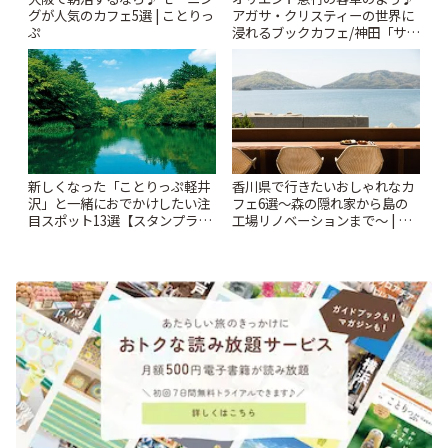
グが人気のカフェ5選 | ことりっ
アガサ・クリスティーの世界に
ぷ
浸れるブックカフェ/神田「サロ
ンクリスティ」 | ことりっぷ
新しくなった「ことりっぷ軽井
香川県で行きたいおしゃれなカ
沢」と一緒におでかけしたい注
フェ6選〜森の隠れ家から島の
目スポット13選【スタンプラリ
工場リノベーションまで〜 | こ
ー開催中】 | ことりっぷ
とりっぷ