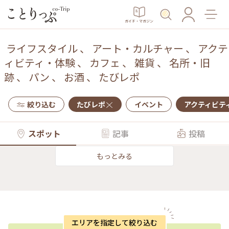
ガイド・マガジン
ライフスタイル
、
アート・カルチャー
、
アクテ
ィビティ・体験
、
カフェ
、
雑貨
、
名所・旧
跡
、
パン
、
お酒
、
たびレポ
絞り込む
たびレポ
イベント
アクティビテ
スポット
記事
投稿
もっとみる
エリアを指定して絞り込む