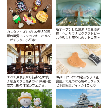
新オープンした銭湯「黄金湯 新
カスタマイズも楽しい!約500種
宿」へ。サウナとクラフトビー
類の可愛いワッペンキーホルダ
ルを楽しむ癒やしのレトロ空間
ーがずらり。小平市
| ことりっぷ
「Kimamaya T&K」 | ことりっ
ぷ
すべて東京駅から徒歩5分以内
8月10日だけの限定品も♪「豊
♪駅近カフェ最新ガイド6選~重
島屋」で見つける鳩の日グッズ
要文化財の洋館カフェから、改
と本店限定アイテム | ことりっ
札すぐのレトロ喫茶まで~ | こと
ぷ
りっぷ