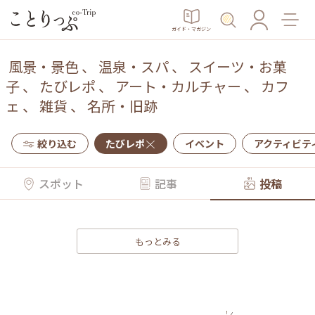
ガイド・マガジン
風景・景色
、
温泉・スパ
、
スイーツ・お菓
子
、
たびレポ
、
アート・カルチャー
、
カフ
ェ
、
雑貨
、
名所・旧跡
絞り込む
たびレポ
イベント
アクティビテ
スポット
記事
投稿
もっとみる