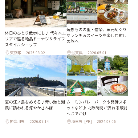
焼きものの里・信楽、窯元めぐり
休日のひとり散歩にも♪ 代々木エ
やランチ＆スイーツを楽しむ癒し
リアで巡る絶品ドーナツ＆ライフ
の旅へ
スタイルショップ
東京都
2026.08.02
滋賀県
2026.05.01
夏の江ノ島をめぐる♪青い海と潮
ムーミンバレーパークや発酵スポ
風に誘われる涼やかさんぽ
ットなど♪ 北欧時間が流れる飯能
へおでかけ
神奈川県
2026.07.14
埼玉県
[PR]
2024.09.06