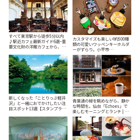
すべて東京駅から徒歩5分以内
カスタマイズも楽しい!約500種
♪駅近カフェ最新ガイド6選~重
類の可愛いワッペンキーホルダ
要文化財の洋館カフェから、改
ーがずらり。小平市
札すぐのレトロ喫茶まで~ | こと
「Kimamaya T&K」 | ことりっ
りっぷ
ぷ
新しくなった「ことりっぷ軽井
青葉通の緑を眺めながら、静か
沢」と一緒におでかけしたい注
な時間を。仙台「Echoes」で
目スポット13選【スタンプラリ
楽しむモーニングとランチ | こ
ー開催中】 | ことりっぷ
とりっぷ