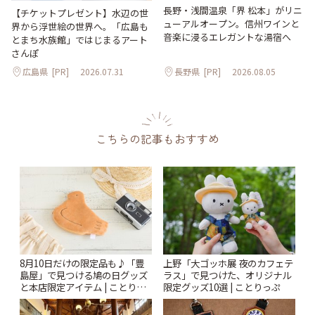
長野・浅間温泉「界 松本」がリニ
【チケットプレゼント】水辺の世
ューアルオープン。信州ワインと
界から浮世絵の世界へ。「広島も
音楽に浸るエレガントな湯宿へ
とまち水族館」ではじまるアート
さんぽ
広島県
[PR]
2026.07.31
長野県
[PR]
2026.08.05
こちらの記事もおすすめ
8月10日だけの限定品も♪「豊
上野「大ゴッホ展 夜のカフェテ
島屋」で見つける鳩の日グッズ
ラス」で見つけた、オリジナル
と本店限定アイテム | ことりっ
限定グッズ10選 | ことりっぷ
ぷ