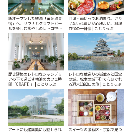
新オープンした銭湯「黄金湯 新
河津・南伊豆でお泊まり。さり
宿」へ。サウナとクラフトビー
げない心遣いが心地よい、料理
ルを楽しむ癒やしのレトロ空間
自慢の一軒宿 | ことりっぷ
| ことりっぷ
歴史建築のレトロなシャンデリ
レトロな蔵造りの街並みと国宝
アの下で過ごす横浜のカフェ時
の城。松本の城下町で心ほぐれ
間「CRAFT. 」 | ことりっぷ
る週末1泊2日の旅 | ことりっぷ
アートにも建築美にも魅せられ
スイーツの激戦区・京都で見つ