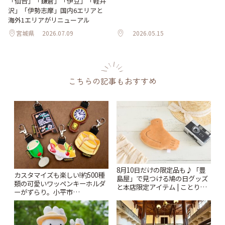
「仙台」「鎌倉」「伊豆」「軽井
沢」「伊勢志摩」国内6エリアと
海外1エリアがリニューアル
宮城県
2026.07.09
2026.05.15
こちらの記事もおすすめ
8月10日だけの限定品も♪「豊
カスタマイズも楽しい!約500種
島屋」で見つける鳩の日グッズ
類の可愛いワッペンキーホルダ
と本店限定アイテム | ことりっ
ーがずらり。小平市
ぷ
「Kimamaya T&K」 | ことりっ
ぷ