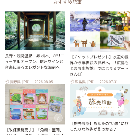
おすすめ記事
長野・浅間温泉「界 松本」がリニ
【チケットプレゼント】水辺の世
ューアルオープン。信州ワインと
界から浮世絵の世界へ。「広島も
音楽に浸るエレガントな湯宿へ
とまち水族館」ではじまるアート
さんぽ
長野県
[PR]
2026.08.05
広島県
[PR]
2026.07.31
【旅先診断】あなたの“いま”にぴ
ったりな旅先が見つかる♪
【改訂版発売♪】「角館・盛岡」