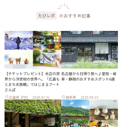
のおすすめ記事
たびレポ
【チケットプレゼント】水辺の世
名古屋から日帰り旅へ♪愛知・岐
界から浮世絵の世界へ。「広島も
阜・静岡のおすすめスポット6選
とまち水族館」ではじまるアート
さんぽ
広島県
[PR]
2026.07.31
岐阜県
2025.09.23