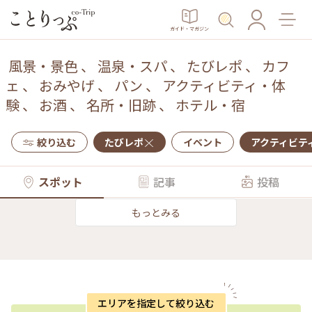
ガイド・マガジン
風景・景色
、
温泉・スパ
、
たびレポ
、
カフ
ェ
、
おみやげ
、
パン
、
アクティビティ・体
験
、
お酒
、
名所・旧跡
、
ホテル・宿
絞り込む
たびレポ
イベント
アクティビテ
スポット
記事
投稿
もっとみる
エリアを指定して絞り込む