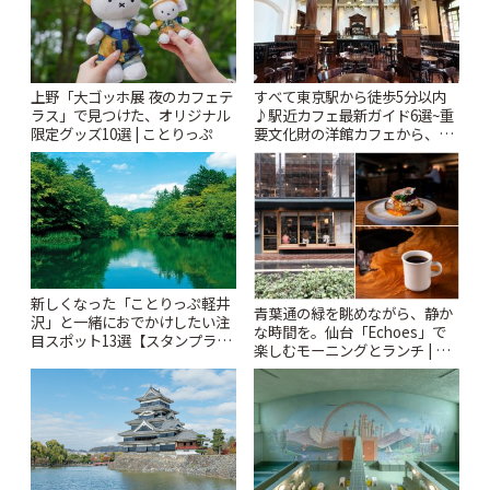
上野「大ゴッホ展 夜のカフェテ
すべて東京駅から徒歩5分以内
ラス」で見つけた、オリジナル
♪駅近カフェ最新ガイド6選~重
限定グッズ10選 | ことりっぷ
要文化財の洋館カフェから、改
札すぐのレトロ喫茶まで~ | こと
りっぷ
新しくなった「ことりっぷ軽井
青葉通の緑を眺めながら、静か
沢」と一緒におでかけしたい注
な時間を。仙台「Echoes」で
目スポット13選【スタンプラリ
楽しむモーニングとランチ | こ
ー開催中】 | ことりっぷ
とりっぷ