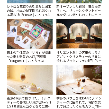
レトロな蔵造りの街並みと国宝
新オープンした銭湯「黄金湯 新
の城。松本の城下町で心ほぐれ
宿」へ。サウナとクラフトビー
る週末1泊2日の旅 | ことりっぷ
ルを楽しむ癒やしのレトロ空間
| ことりっぷ
日本の手仕事の「いま」が詰ま
オリエント急行の客車のよう♪
った器と雑貨のお店/西荻窪
アガサ・クリスティーの世界に
「tsugumi」 | ことりっぷ
浸れるブックカフェ/神田「サロ
ンクリスティ」 | ことりっぷ
東京&横浜で見つけた、ミルク
季節のパフェを味わいに♪ アン
ティーの美味しいお店6選~心ほ
ティークに囲まれて、時間を忘
どける濃厚なコクと香りに癒や
れて過ごしたくなるカフェ/浅草