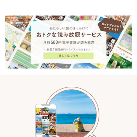
されるティータイム~ | ことりっ
「annorum cafe」 | ことりっぷ
ぷ