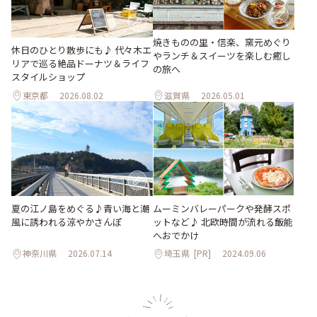
焼きものの里・信楽、窯元めぐり
休日のひとり散歩にも♪ 代々木エ
やランチ＆スイーツを楽しむ癒し
リアで巡る絶品ドーナツ＆ライフ
の旅へ
スタイルショップ
東京都
2026.08.02
滋賀県
2026.05.01
夏の江ノ島をめぐる♪青い海と潮
ムーミンバレーパークや発酵スポ
風に誘われる涼やかさんぽ
ットなど♪ 北欧時間が流れる飯能
へおでかけ
神奈川県
2026.07.14
埼玉県
[PR]
2024.09.06