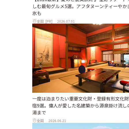
しむ最旬グルメ5選。アフタヌーンティーやか
氷も
全国
[PR]
2026.07.01
一度は泊まりたい重要文化財・登録有形文化財
宿9選。偉人が愛した名建築から源泉掛け流し
湯まで
全国
2026.06.21