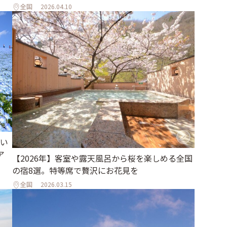
全国
2026.04.10
い
ア
【2026年】客室や露天風呂から桜を楽しめる全国
の宿8選。特等席で贅沢にお花見を
全国
2026.03.15