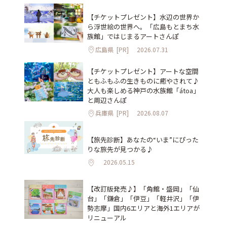
【チケットプレゼント】水辺の世界か
ら浮世絵の世界へ。「広島もとまち水
族館」ではじまるアートさんぽ
広島県
[PR]
2026.07.31
【チケットプレゼント】アートな空間
ともふもふの生きものに癒やされて♪
大人も楽しめる神戸の水族館「átoa」
と周辺さんぽ
兵庫県
[PR]
2026.08.07
【旅先診断】あなたの“いま”にぴった
りな旅先が見つかる♪
2026.05.15
【改訂版発売♪】「角館・盛岡」「仙
台」「鎌倉」「伊豆」「軽井沢」「伊
勢志摩」国内6エリアと海外1エリアが
リニューアル