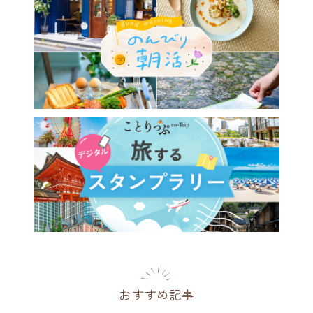
ゃれなパッケージが目印。ほ
い酸味と苦みがおいしい
RORA COFFEE」
県
2017.02.19
おすすめ記事