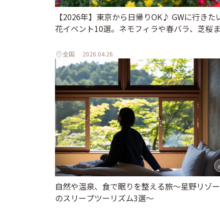
【2026年】東京から日帰りOK♪ GWに行きた
花イベント10選。ネモフィラや春バラ、芝桜
全国
2026.04.26
自然や温泉、食で眠りを整える旅～星野リゾー
のスリープツーリズム3選～