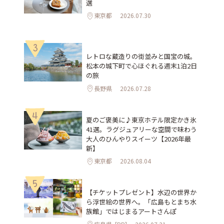
選
東京都
2026.07.30
3
レトロな蔵造りの街並みと国宝の城。
松本の城下町で心ほぐれる週末1泊2日
の旅
長野県
2026.07.28
4
夏のご褒美に♪東京ホテル限定かき氷
41選。ラグジュアリーな空間で味わう
大人のひんやりスイーツ【2026年最
新】
東京都
2026.08.04
5
【チケットプレゼント】水辺の世界か
ら浮世絵の世界へ。「広島もとまち水
族館」ではじまるアートさんぽ