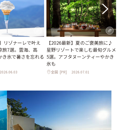
夏】リゾナーレで叶え
【2026最新】夏のご褒美旅に♪
おし
涼旅7選。雲海、高
星野リゾートで楽しむ最旬グルメ
どよ
かき氷で暑さを忘れる
5選。アフタヌーンティーやかき
「AU
氷も
山形
2026.06.03
全国
[PR]
2026.07.01