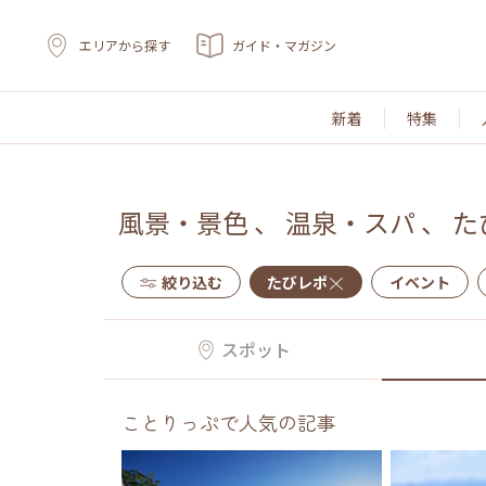
エリアから探す
ガイド・マガジン
新着
特集
風景・景色
、
温泉・スパ
、
た
絞り込む
たびレポ
イベント
スポット
ことりっぷで人気の記事