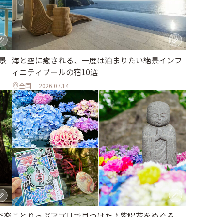
海と空に癒される、一度は泊まりたい絶景インフ
景
ィニティプールの宿10選
全国
2026.07.14
ことりっぷアプリで見つけた♪紫陽花をめぐる、
で楽