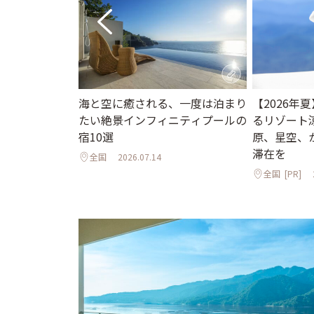
海と空に癒される、一度は泊まり
【2026年
ニューオープン
たい絶景インフィニティプールの
るリゾート
インフィニティ
宿10選
原、星空、
邸宅まで
滞在を
全国
2026.07.14
全国
[PR]