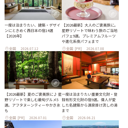
一度は泊まりたい、建築・デザイ
【2026最新】大人のご褒美旅に。
ンにときめく西日本の宿14選
星野リゾートで味わう旅のご当地
【2026年】
パフェ9選。プレミアムフルーツ
や進化系夜パフェまで
全国
2026.07.12
全国
[PR]
2026.07.08
【2026最新】夏のご褒美旅に♪ 星
一度は泊まりたい重要文化財・登
野リゾートで楽しむ最旬グルメ5
録有形文化財の宿9選。偉人が愛
選。アフタヌーンティーやかき氷
した名建築から源泉掛け流しの湯
も
まで
全国
[PR]
2026.07.01
全国
2026.06.21