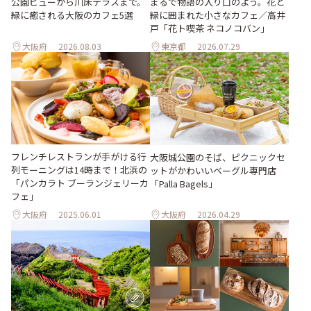
公園ビューから川床テラスまで。
まるで物語の入り口のよう。花と
緑に癒される大阪のカフェ5選
緑に囲まれた小さなカフェ／高井
戸「花ト喫茶 ネコノコバン」
大阪府
2026.08.03
東京都
2026.07.29
フレンチレストランが手がける行
大阪城公園のそば、ピクニックセ
列モーニングは14時まで！北浜の
ットがかわいいベーグル専門店
「パンカラト ブーランジェリーカ
「Palla Bagels」
フェ」
大阪府
2025.06.01
大阪府
2026.04.29