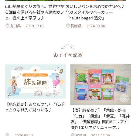
山口絶景めぐりの旅へ。世界中か
おいしいパンを求めて軽井沢へ♪
ら注目を浴びる神社や古民家カフ
北欧スタイルのベーカリー
ェ、丘の上の草原も♪
「haluta bageri 追分」
山口県
2019.12.01
長野県
2024.09.06
おすすめ記事
【旅先診断】あなたの“いま”にぴ
ったりな旅先が見つかる♪
【改訂版発売♪】「角館・盛岡」
「仙台」「鎌倉」「伊豆」「軽井
沢」「伊勢志摩」国内6エリアと
海外1エリアがリニューアル
2026.05.15
宮城県
2026.07.09