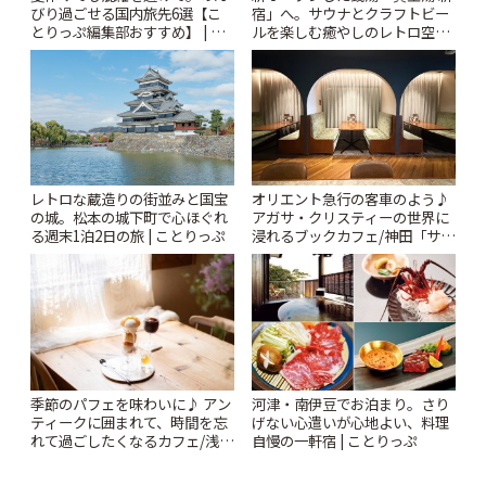
びり過ごせる国内旅先6選【こ
宿」へ。サウナとクラフトビー
とりっぷ編集部おすすめ】 | こ
ルを楽しむ癒やしのレトロ空間
とりっぷ
| ことりっぷ
レトロな蔵造りの街並みと国宝
オリエント急行の客車のよう♪
の城。松本の城下町で心ほぐれ
アガサ・クリスティーの世界に
る週末1泊2日の旅 | ことりっぷ
浸れるブックカフェ/神田「サロ
ンクリスティ」 | ことりっぷ
季節のパフェを味わいに♪ アン
河津・南伊豆でお泊まり。さり
ティークに囲まれて、時間を忘
げない心遣いが心地よい、料理
れて過ごしたくなるカフェ/浅草
自慢の一軒宿 | ことりっぷ
「annorum cafe」 | ことりっぷ