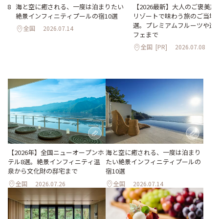
海と空に癒される、一度は泊まりたい
【2026最新】大人のご褒美
ル8
絶景インフィニティプールの宿10選
リゾートで味わう旅のご当地
化
選。プレミアムフルーツや進
全国
2026.07.14
フェまで
全国
[PR]
2026.07.08
海と空に癒される、一度は泊まり
【2026年】全国ニューオープンホ
たい絶景インフィニティプールの
テル8選。絶景インフィニティ温
宿10選
泉から文化財の邸宅まで
全国
2026.07.26
全国
2026.07.14