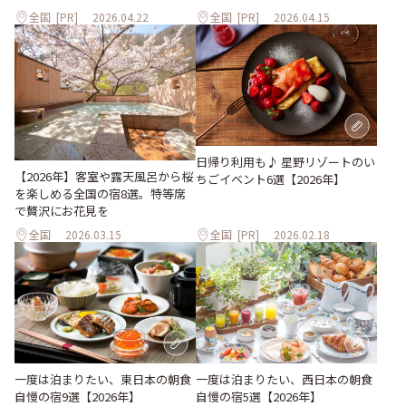
全国
[PR]
2026.04.22
全国
[PR]
2026.04.15
日帰り利用も♪ 星野リゾートのい
【2026年】客室や露天風呂から桜
ちごイベント6選【2026年】
を楽しめる全国の宿8選。特等席
で贅沢にお花見を
全国
2026.03.15
全国
[PR]
2026.02.18
一度は泊まりたい、東日本の朝食
一度は泊まりたい、西日本の朝食
自慢の宿9選【2026年】
自慢の宿5選【2026年】