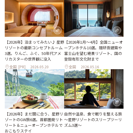
【2026年1月～4月】全国ニューオ
【2026年】泊まってみたい♪ 星野
ープンホテル10選。隈研吾建築や
リゾートの最新コンセプトルーム
富士山を望む絶景リゾート、国の
3選。りんご、ふぐ、50年代アメ
登録有形文化財まで
リカスターの世界観に没入
全国
[PR]
2026.05.20
全国
2026.05.16
【2026年】まだ間に合う、星野リ
自然や温泉、食で眠りを整える旅
ゾートのGW旅6選。首都圏発リト
～星野リゾートのスリープツーリ
リート＆ニューオープンホテルで
ズム3選～
おこもりステイ