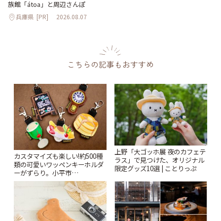
族館「átoa」と周辺さんぽ
兵庫県
[PR]
2026.08.07
こちらの記事もおすすめ
上野「大ゴッホ展 夜のカフェテ
カスタマイズも楽しい!約500種
ラス」で見つけた、オリジナル
類の可愛いワッペンキーホルダ
限定グッズ10選 | ことりっぷ
ーがずらり。小平市
「Kimamaya T&K」 | ことりっ
ぷ