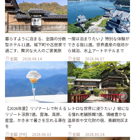
暮らすように泊まる、全国の分散
一度は泊まりたい♪ 特別な体験が
型ホテル11選。城下町や古民家で
できる宿11選。世界遺産の宿坊か
過ごす、贅沢な大人のご褒美旅
ら城泊、水上アートホテルまで
全国
2026.06.14
全国
2026.06.07
【2026年夏】リゾナーレで叶える
レトロな世界に浸りたい♪ 絵にな
リゾート涼旅7選。雲海、高原、
る憧れ老舗旅館7選。情緒豊かな
星空、かき氷で暑さを忘れる滞在
温泉街や文化財の宿、美観地区ま
を
で
全国
[PR]
2026.06.03
全国
2026.05.24