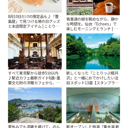
8月10日だけの限定品も♪「豊
青葉通の緑を眺めながら、静か
島屋」で見つける鳩の日グッズ
な時間を。仙台「Echoes」で
と本店限定アイテム | ことりっ
楽しむモーニングとランチ | こ
ぷ
とりっぷ
すべて東京駅から徒歩5分以内
新しくなった「ことりっぷ軽井
♪駅近カフェ最新ガイド6選~重
沢」と一緒におでかけしたい注
要文化財の洋館カフェから、改
目スポット13選【スタンプラリ
札すぐのレトロ喫茶まで~ | こと
ー開催中】 | ことりっぷ
りっぷ
夏休みでも混雑を避けて。のん
新オープンした銭湯「黄金湯 新