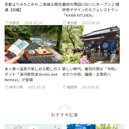
京都よりみちこみち 二条城＆御池
蔵前の隅田川沿いにオープン♪ 隈
通【前編】
研吾デザインのカフェレストラン
「KAWA KITCHEN」
京都府
2026.06.14
東京都
2023.04.19
本×食×温泉が楽しめる癒しのス
新しい時代、最初の旅は「令和」
ポット「湯河原惣湯 Books and
ゆかりの地、福岡・太宰府へ
Retreat」が登場
神奈川県
2021.09.29
福岡県
2019.05.01
おすすめ記事