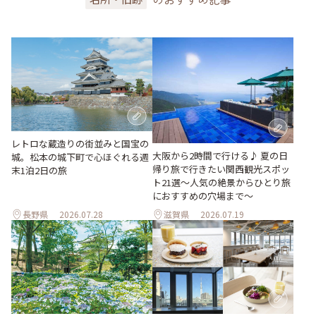
レトロな蔵造りの街並みと国宝の
大阪から2時間で行ける♪ 夏の日
城。松本の城下町で心ほぐれる週
帰り旅で行きたい関西観光スポッ
末1泊2日の旅
ト21選～人気の絶景からひとり旅
におすすめの穴場まで～
長野県
2026.07.28
滋賀県
2026.07.19