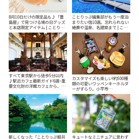
8月10日だけの限定品も♪「豊
ことりっぷ編集部がもう一度泊
島屋」で見つける鳩の日グッズ
まりたい宿10選。忘れられない
と本店限定アイテム | ことりっ
絶景や温泉、名建築まで | こと
ぷ
りっぷ
すべて東京駅から徒歩5分以内
カスタマイズも楽しい!約500種
♪駅近カフェ最新ガイド6選~重
類の可愛いワッペンキーホルダ
要文化財の洋館カフェから、改
ーがずらり。小平市
札すぐのレトロ喫茶まで~ | こと
「Kimamaya T&K」 | ことりっ
りっぷ
ぷ
新しくなった「ことりっぷ軽井
キュートなミニチュアに思わず