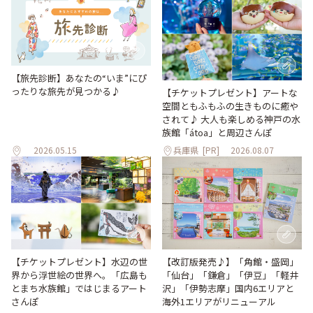
【旅先診断】あなたの“いま”にぴ
ったりな旅先が見つかる♪
【チケットプレゼント】アートな
空間ともふもふの生きものに癒や
されて♪ 大人も楽しめる神戸の水
族館「átoa」と周辺さんぽ
2026.05.15
兵庫県
[PR]
2026.08.07
【改訂版発売♪】「角館・盛岡」
【チケットプレゼント】水辺の世
「仙台」「鎌倉」「伊豆」「軽井
界から浮世絵の世界へ。「広島も
沢」「伊勢志摩」国内6エリアと
とまち水族館」ではじまるアート
海外1エリアがリニューアル
さんぽ