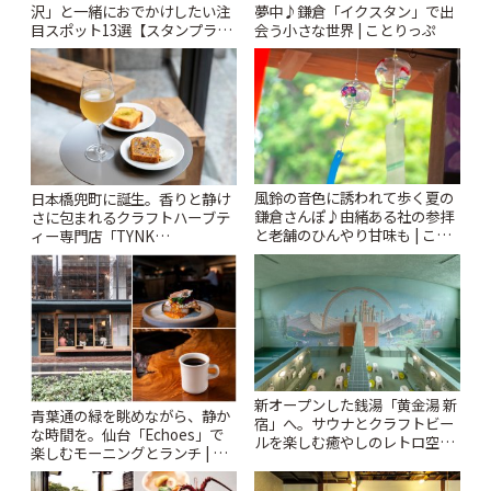
沢」と一緒におでかけしたい注
夢中♪鎌倉「イクスタン」で出
目スポット13選【スタンプラリ
会う小さな世界 | ことりっぷ
ー開催中】 | ことりっぷ
風鈴の音色に誘われて歩く夏の
日本橋兜町に誕生。香りと静け
鎌倉さんぽ♪由緒ある社の参拝
さに包まれるクラフトハーブテ
と老舗のひんやり甘味も | こと
ィー専門店「TYNK
りっぷ
Kabutocho」 | ことりっぷ
新オープンした銭湯「黄金湯 新
青葉通の緑を眺めながら、静か
宿」へ。サウナとクラフトビー
な時間を。仙台「Echoes」で
ルを楽しむ癒やしのレトロ空間
楽しむモーニングとランチ | こ
| ことりっぷ
とりっぷ