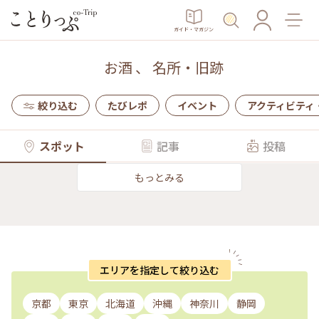
ガイド・マガジン
お酒
、
名所・旧跡
絞り込む
たびレポ
イベント
アクティビティ
スポット
記事
投稿
もっとみる
エリアを指定して絞り込む
京都
東京
北海道
沖縄
神奈川
静岡