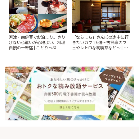
河津・南伊豆でお泊まり。さり
「ならまち」さんぽの途中に行
げない心遣いが心地よい、料理
きたいカフェ6選〜古民家カフ
自慢の一軒宿 | ことりっぷ
ェやレトロな純喫茶など〜 | こ
とりっぷ