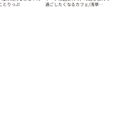
 ことりっぷ
過ごしたくなるカフェ/浅草
「annorum cafe」 | ことりっぷ