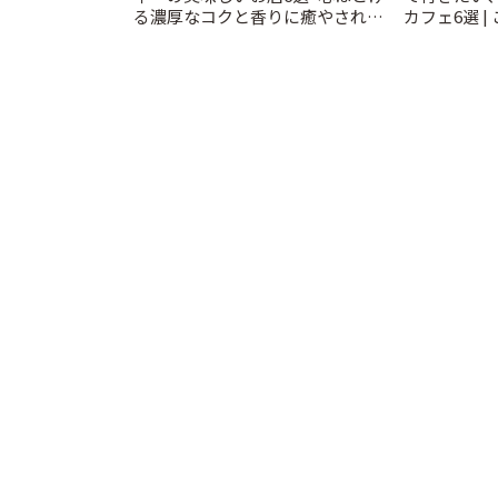
る濃厚なコクと香りに癒やされる
カフェ6選 |
ティータイム~ | ことりっぷ