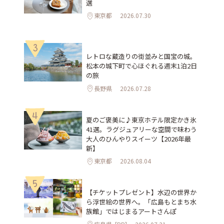
選
東京都
2026.07.30
3
レトロな蔵造りの街並みと国宝の城。
松本の城下町で心ほぐれる週末1泊2日
の旅
長野県
2026.07.28
4
夏のご褒美に♪東京ホテル限定かき氷
41選。ラグジュアリーな空間で味わう
大人のひんやりスイーツ【2026年最
新】
東京都
2026.08.04
5
【チケットプレゼント】水辺の世界か
ら浮世絵の世界へ。「広島もとまち水
族館」ではじまるアートさんぽ