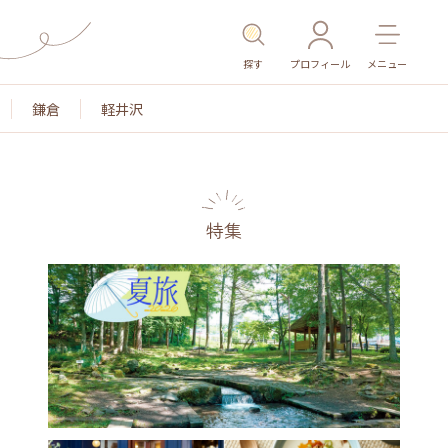
探す
プロフィール
メニュー
鎌倉
軽井沢
特集
名所・旧跡
温泉・スパ
その他施設
ごはん
カ