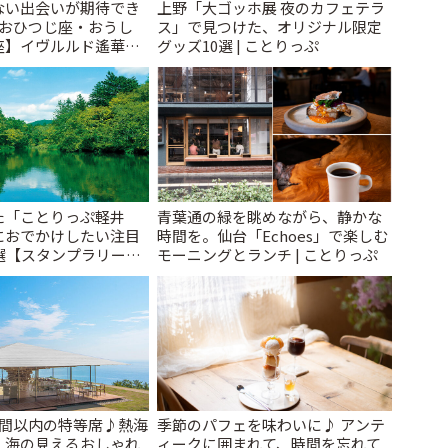
ない出会いが期待でき
上野「大ゴッホ展 夜のカフェテラ
【おひつじ座・おうし
ス」で見つけた、オリジナル限定
座】イヴルルド遙華
グッズ10選 | ことりっぷ
け~New Year~ | こと
た「ことりっぷ軽井
青葉通の緑を眺めながら、静かな
におでかけしたい注目
時間を。仙台「Echoes」で楽しむ
選【スタンプラリー開
モーニングとランチ | ことりっぷ
とりっぷ
時間以内の特等席♪熱海
季節のパフェを味わいに♪ アンテ
、海の見えるおしゃれ
ィークに囲まれて、時間を忘れて