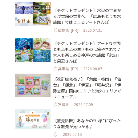
【チケットプレゼント】水辺の世界か
ら浮世絵の世界へ。「広島もとまち水
族館」ではじまるアートさんぽ
広島県
[PR]
2026.07.31
【チケットプレゼント】アートな空間
ともふもふの生きものに癒やされて♪
大人も楽しめる神戸の水族館「átoa」
と周辺さんぽ
兵庫県
[PR]
2026.08.07
【改訂版発売♪】「角館・盛岡」「仙
台」「鎌倉」「伊豆」「軽井沢」「伊
勢志摩」国内6エリアと海外1エリアが
リニューアル
宮城県
2026.07.09
【旅先診断】あなたの“いま”にぴった
りな旅先が見つかる♪
2026.05.15