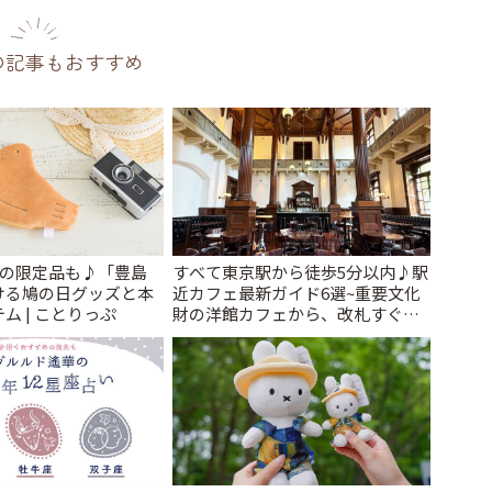
の記事もおすすめ
けの限定品も♪「豊島
すべて東京駅から徒歩5分以内♪駅
ける鳩の日グッズと本
近カフェ最新ガイド6選~重要文化
ム | ことりっぷ
財の洋館カフェから、改札すぐの
レトロ喫茶まで~ | ことりっぷ