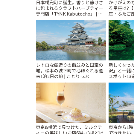
日本橋兜町に誕生。香りと静けさ
かけがえの
に包まれるクラフトハーブティー
る星座は?
専門店「TYNK Kabutocho」 | こ
座・ふたご
とりっぷ
2026年の幕開
りっぷ
レトロな蔵造りの街並みと国宝の
新しくなっ
城。松本の城下町で心ほぐれる週
沢」と一緒
末1泊2日の旅 | ことりっぷ
スポット13
催中】 | こ
東京&横浜で見つけた、ミルクテ
東京から1
ィーの美味しいお店6選~心ほどけ
で行きたい