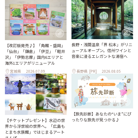
長野・浅間温泉「界 松本」がリニ
【改訂版発売♪】「角館・盛岡」
ューアルオープン。信州ワインと
「仙台」「鎌倉」「伊豆」「軽井
音楽に浸るエレガントな湯宿へ
沢」「伊勢志摩」国内6エリアと
海外1エリアがリニューアル
宮城県
2026.07.09
長野県
[PR]
2026.08.05
【旅先診断】あなたの“いま”にぴ
ったりな旅先が見つかる♪
【チケットプレゼント】水辺の世
界から浮世絵の世界へ。「広島も
とまち水族館」ではじまるアート
さんぽ