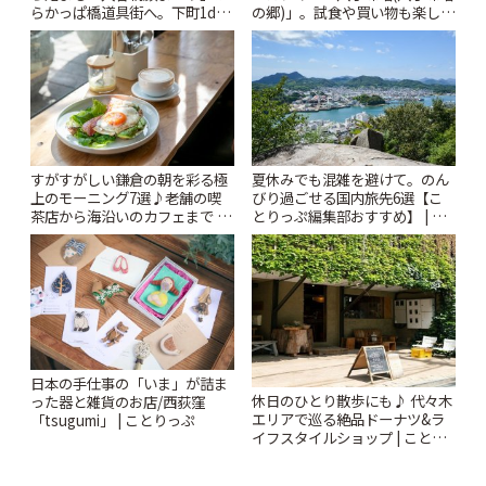
らかっぱ橋道具街へ。下町1day
の郷)」。試食や買い物も楽しみ
さんぽプラン | ことりっぷ
♪ | ことりっぷ
すがすがしい鎌倉の朝を彩る極
夏休みでも混雑を避けて。のん
上のモーニング7選♪老舗の喫
びり過ごせる国内旅先6選【こ
茶店から海沿いのカフェまで |
とりっぷ編集部おすすめ】 | こ
ことりっぷ
とりっぷ
日本の手仕事の「いま」が詰ま
休日のひとり散歩にも♪ 代々木
った器と雑貨のお店/西荻窪
エリアで巡る絶品ドーナツ&ラ
「tsugumi」 | ことりっぷ
イフスタイルショップ | ことり
っぷ