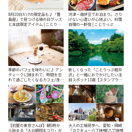
8月10日だけの限定品も♪「豊
河津・南伊豆でお泊まり。さり
島屋」で見つける鳩の日グッズ
げない心遣いが心地よい、料理
と本店限定アイテム | ことりっ
自慢の一軒宿 | ことりっぷ
ぷ
季節のパフェを味わいに♪ アン
新しくなった「ことりっぷ軽井
ティークに囲まれて、時間を忘
沢」と一緒におでかけしたい注
れて過ごしたくなるカフェ/浅草
目スポット13選【スタンプラリ
「annorum cafe」 | ことりっぷ
ー開催中】 | ことりっぷ
【初夏の東京さんぽ】朝5時か
大人の工場見学へ、愛知・岡崎
ら始まる「入谷朝顔まつり」か
「カクキュー八丁味噌(八丁味噌