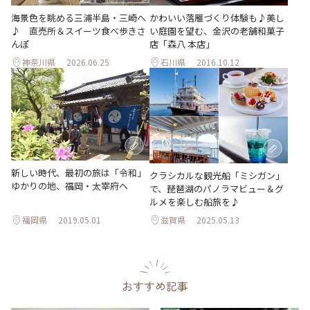
海景色を眺める三浦半島・三崎へ
かわいい落雁づくり体験も♪美し
♪ 直売所＆スイーツ食べ歩きさ
い庭園を望む、金沢の老舗和菓子
んぽ
店「森八 本店」
神奈川県
2026.06.25
石川県
2016.10.12
新しい時代、最初の旅は「令和」
クラシカルな観光船「ミシガン」
ゆかりの地、福岡・太宰府へ
で、琵琶湖のパノラマビュー＆グ
ルメを楽しむ船旅を♪
福岡県
2019.05.01
滋賀県
2025.05.13
おすすめ記事