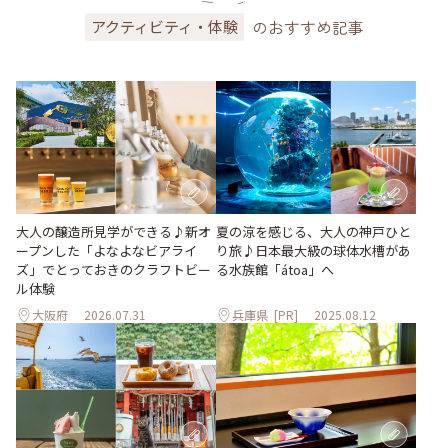
のおすすめ記事
アクティビティ・体験
大人の醸造所見学ができる♪新オ
夏の涼を感じる、大人の神戸ひと
ープンした「よなよなビアライ
り旅♪日本最大級の球体水槽があ
ズ」でとっておきのクラフトビー
る水族館「átoa」へ
ル体験
大阪府
2026.07.31
兵庫県
[PR]
2025.08.12