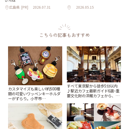
広島県
[PR]
2026.07.31
2026.05.15
こちらの記事もおすすめ
すべて東京駅から徒歩5分以内
カスタマイズも楽しい!約500種
♪駅近カフェ最新ガイド6選~重
類の可愛いワッペンキーホルダ
要文化財の洋館カフェから、改
ーがずらり。小平市
札すぐのレトロ喫茶まで~ | こと
「Kimamaya T&K」 | ことりっ
りっぷ
ぷ