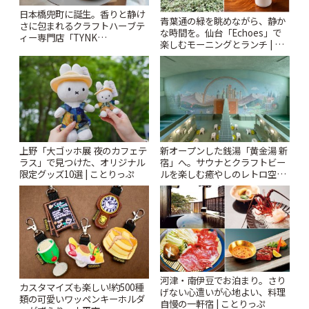
日本橋兜町に誕生。香りと静け
青葉通の緑を眺めながら、静か
さに包まれるクラフトハーブテ
な時間を。仙台「Echoes」で
ィー専門店「TYNK
楽しむモーニングとランチ | こ
Kabutocho」 | ことりっぷ
とりっぷ
上野「大ゴッホ展 夜のカフェテ
新オープンした銭湯「黄金湯 新
ラス」で見つけた、オリジナル
宿」へ。サウナとクラフトビー
限定グッズ10選 | ことりっぷ
ルを楽しむ癒やしのレトロ空間
| ことりっぷ
河津・南伊豆でお泊まり。さり
カスタマイズも楽しい!約500種
げない心遣いが心地よい、料理
類の可愛いワッペンキーホルダ
自慢の一軒宿 | ことりっぷ