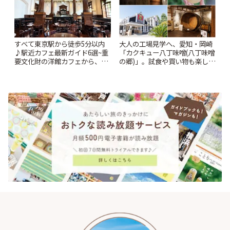
すべて東京駅から徒歩5分以内
大人の工場見学へ、愛知・岡崎
♪駅近カフェ最新ガイド6選~重
「カクキュー八丁味噌(八丁味噌
要文化財の洋館カフェから、改
の郷)」。試食や買い物も楽しみ
札すぐのレトロ喫茶まで~ | こと
♪ | ことりっぷ
りっぷ