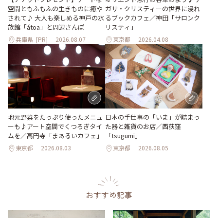
空間ともふもふの生きものに癒や
ガサ・クリスティーの世界に浸れ
されて♪ 大人も楽しめる神戸の水
るブックカフェ／神田「サロンク
族館「átoa」と周辺さんぽ
リスティ」
兵庫県
[PR]
2026.08.07
東京都
2026.04.08
地元野菜をたっぷり使ったメニュ
日本の手仕事の「いま」が詰まっ
ーも♪アート空間でくつろぎタイ
た器と雑貨のお店／西荻窪
ムを／高円寺「まぁるいカフェ」
「tsugumi」
東京都
2026.08.03
東京都
2026.08.05
おすすめ記事