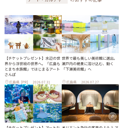
世界で最も美しい美術館に選出。
【チケットプレゼント】水辺の世
瀬戸内の絶景に溶け込む、動く
界から浮世絵の世界へ。「広島も
「下瀬美術館」へ
とまち水族館」ではじまるアート
さんぽ
広島県
[PR]
2026.07.31
広島県
2026.07.27
【チケットプレゼント】アートな
オリエント急行の客車のよう♪ ア