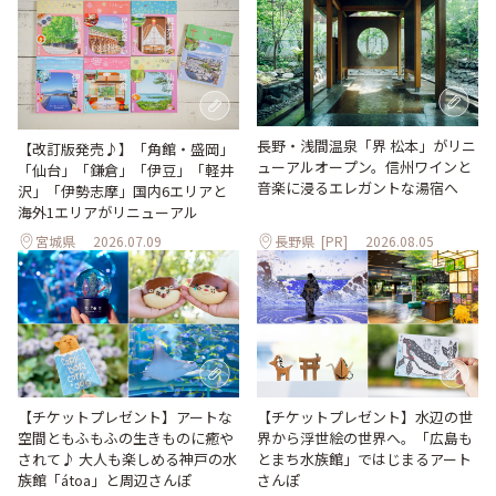
長野・浅間温泉「界 松本」がリニ
【改訂版発売♪】「角館・盛岡」
ューアルオープン。信州ワインと
「仙台」「鎌倉」「伊豆」「軽井
音楽に浸るエレガントな湯宿へ
沢」「伊勢志摩」国内6エリアと
海外1エリアがリニューアル
宮城県
2026.07.09
長野県
[PR]
2026.08.05
【チケットプレゼント】アートな
【チケットプレゼント】水辺の世
空間ともふもふの生きものに癒や
界から浮世絵の世界へ。「広島も
されて♪ 大人も楽しめる神戸の水
とまち水族館」ではじまるアート
族館「átoa」と周辺さんぽ
さんぽ