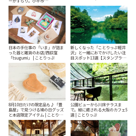
ーがずらり。小平市
「Kimamaya T&K」 | ことりっ
ぷ
日本の手仕事の「いま」が詰ま
新しくなった「ことりっぷ軽井
った器と雑貨のお店/西荻窪
沢」と一緒におでかけしたい注
「tsugumi」 | ことりっぷ
目スポット13選【スタンプラリ
ー開催中】 | ことりっぷ
8月10日だけの限定品も♪「豊
公園ビューから川床テラスま
島屋」で見つける鳩の日グッズ
で。緑に癒される大阪のカフェ5
と本店限定アイテム | ことりっ
選 | ことりっぷ
ぷ