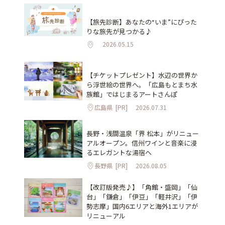
【旅先診断】あなたの“いま”にぴった
りな旅先が見つかる♪
2026.05.15
【チケットプレゼント】水辺の世界か
ら浮世絵の世界へ。「広島もとまち水
族館」ではじまるアートさんぽ
広島県
[PR]
2026.07.31
長野・浅間温泉「界 松本」がリニュー
アルオープン。信州ワインと音楽に浸
るエレガントな湯宿へ
長野県
[PR]
2026.08.05
【改訂版発売♪】「角館・盛岡」「仙
台」「鎌倉」「伊豆」「軽井沢」「伊
勢志摩」国内6エリアと海外1エリアが
リニューアル