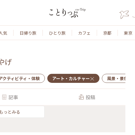
人気
日帰り旅
ひとり旅
カフェ
京都
東京
やげ
アクティビティ・体験
アート・カルチャー
風景・景色
記事
投稿
もっとみる