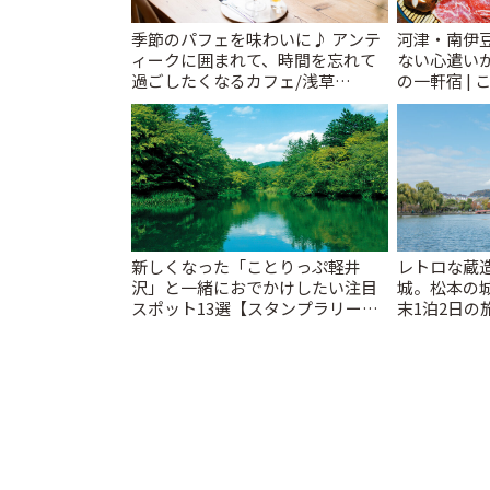
季節のパフェを味わいに♪ アンテ
河津・南伊
ィークに囲まれて、時間を忘れて
ない心遣い
過ごしたくなるカフェ/浅草
の一軒宿 | 
「annorum cafe」 | ことりっぷ
新しくなった「ことりっぷ軽井
レトロな蔵
沢」と一緒におでかけしたい注目
城。松本の
スポット13選【スタンプラリー開
末1泊2日の旅
催中】 | ことりっぷ