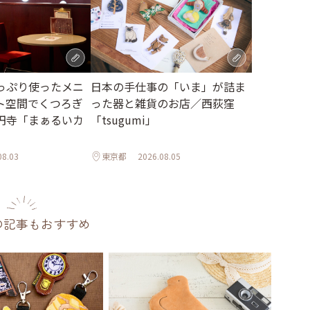
っぷり使ったメニ
日本の手仕事の「いま」が詰ま
ト空間でくつろぎ
った器と雑貨のお店／西荻窪
円寺「まぁるいカ
「tsugumi」
08.03
東京都
2026.08.05
の記事もおすすめ