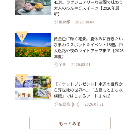
41選。ラグジュアリーな空間で味わう
大人のひんやりスイーツ【2026年最
新】
東京都
2026.08.04
4
黄金色に輝く絶景。夏休みに行きたい
ひまわりスポット＆イベント15選。巨
大迷路や夜のライトアップまで【2026
年夏】
全国
2026.08.01
5
【チケットプレゼント】水辺の世界か
ら浮世絵の世界へ。「広島もとまち水
族館」ではじまるアートさんぽ
広島県
[PR]
2026.07.31
もっとみる