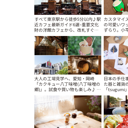
すべて東京駅から徒歩5分以内♪駅
カスタマイズ
近カフェ最新ガイド6選~重要文化
の可愛いワ
財の洋館カフェから、改札すぐの
ずらり。小平市
レトロ喫茶まで~ | ことりっぷ
T&K」 | 
大人の工場見学へ、愛知・岡崎
日本の手仕
「カクキュー八丁味噌(八丁味噌の
た器と雑貨
郷)」。試食や買い物も楽しみ♪ |
「tsugumi
ことりっぷ