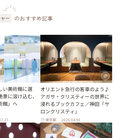
のおすすめ記事
チャー
しい美術館に選
オリエント急行の客車のよう♪
絶景に溶け込む、
アガサ・クリスティーの世界に
術館」へ
浸れるブックカフェ／神田「サ
ロンクリスティ」
07.27
東京都
2026.04.08