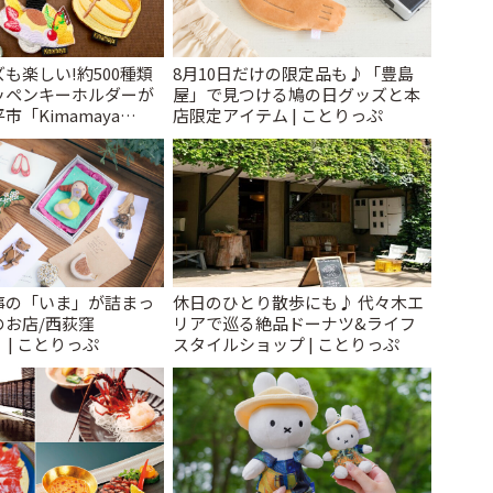
も楽しい!約500種類
8月10日だけの限定品も♪「豊島
ッペンキーホルダーが
屋」で見つける鳩の日グッズと本
「Kimamaya
店限定アイテム | ことりっぷ
ことりっぷ
事の「いま」が詰まっ
休日のひとり散歩にも♪ 代々木エ
のお店/西荻窪
リアで巡る絶品ドーナツ&ライフ
」 | ことりっぷ
スタイルショップ | ことりっぷ