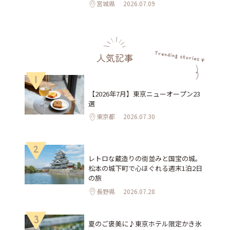
宮城県
2026.07.09
人気記事
1
【2026年7月】東京ニューオープン23
選
東京都
2026.07.30
2
レトロな蔵造りの街並みと国宝の城。
松本の城下町で心ほぐれる週末1泊2日
の旅
長野県
2026.07.28
3
夏のご褒美に♪東京ホテル限定かき氷