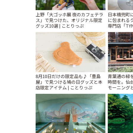
上野「大ゴッホ展 夜のカフェテラ
日本橋兜町
ス」で見つけた、オリジナル限定
に包まれる
グッズ10選 | ことりっぷ
専門店「TYNK
とりっぷ
8月10日だけの限定品も♪「豊島
青葉通の緑
屋」で見つける鳩の日グッズと本
時間を。仙台
店限定アイテム | ことりっぷ
モーニングと