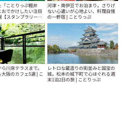
た「ことりっぷ軽井
河津・南伊豆でお泊まり。さりげ
におでかけしたい注目
ない心遣いが心地よい、料理自慢
選【スタンプラリー開
の一軒宿 | ことりっぷ
とりっぷ
から川床テラスまで。
レトロな蔵造りの街並みと国宝の
大阪のカフェ5選 | こ
城。松本の城下町で心ほぐれる週
末1泊2日の旅 | ことりっぷ