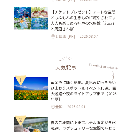
【チケットプレゼント】アートな空間
ともふもふの生きものに癒やされて♪
大人も楽しめる神戸の水族館「átoa」
と周辺さんぽ
兵庫県
[PR]
2026.08.07
人気記事
1
黄金色に輝く絶景。夏休みに行きたい
ひまわりスポット＆イベント15選。巨
大迷路や夜のライトアップまで【2026
年夏】
全国
2026.08.01
2
夏のご褒美に♪東京ホテル限定かき氷
41選。ラグジュアリーな空間で味わう