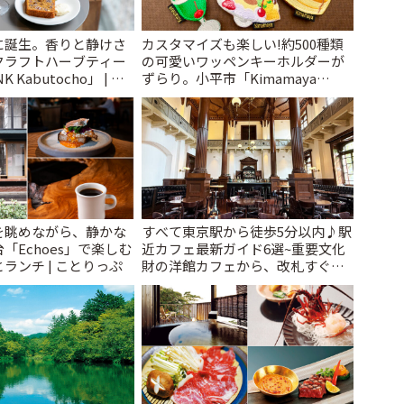
に誕生。香りと静けさ
カスタマイズも楽しい!約500種類
クラフトハーブティー
の可愛いワッペンキーホルダーが
 Kabutocho」 | こ
ずらり。小平市「Kimamaya
T&K」 | ことりっぷ
を眺めながら、静かな
すべて東京駅から徒歩5分以内♪駅
「Echoes」で楽しむ
近カフェ最新ガイド6選~重要文化
ランチ | ことりっぷ
財の洋館カフェから、改札すぐの
レトロ喫茶まで~ | ことりっぷ