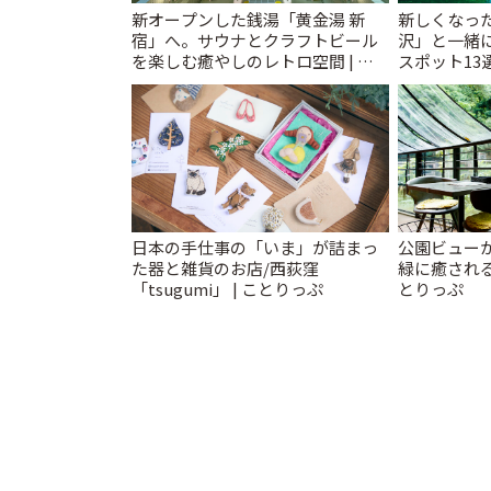
新オープンした銭湯「黄金湯 新
新しくなっ
宿」へ。サウナとクラフトビール
沢」と一緒
を楽しむ癒やしのレトロ空間 | こ
スポット13
とりっぷ
催中】 | こ
日本の手仕事の「いま」が詰まっ
公園ビュー
た器と雑貨のお店/西荻窪
緑に癒される
「tsugumi」 | ことりっぷ
とりっぷ