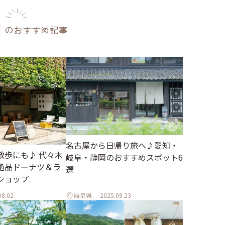
のおすすめ記事
名古屋から日帰り旅へ♪愛知・
散歩にも♪ 代々木
岐阜・静岡のおすすめスポット6
絶品ドーナツ＆ラ
選
ショップ
08.02
岐阜県
2025.09.23