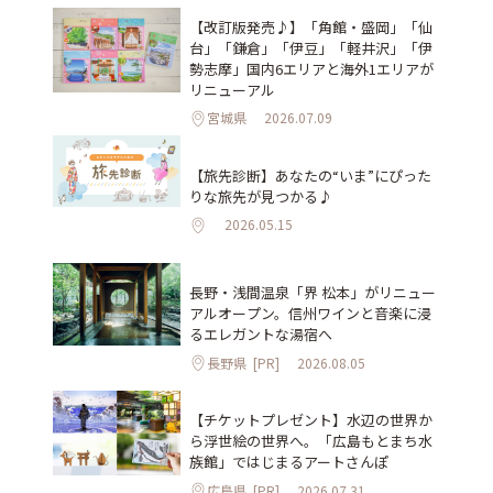
【改訂版発売♪】「角館・盛岡」「仙
台」「鎌倉」「伊豆」「軽井沢」「伊
勢志摩」国内6エリアと海外1エリアが
リニューアル
宮城県
2026.07.09
【旅先診断】あなたの“いま”にぴった
りな旅先が見つかる♪
2026.05.15
長野・浅間温泉「界 松本」がリニュー
アルオープン。信州ワインと音楽に浸
るエレガントな湯宿へ
長野県
[PR]
2026.08.05
【チケットプレゼント】水辺の世界か
ら浮世絵の世界へ。「広島もとまち水
族館」ではじまるアートさんぽ
広島県
[PR]
2026.07.31