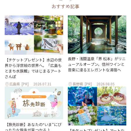
おすすめ記事
長野・浅間温泉「界 松本」がリニ
【チケットプレゼント】水辺の世
ューアルオープン。信州ワインと
界から浮世絵の世界へ。「広島も
音楽に浸るエレガントな湯宿へ
とまち水族館」ではじまるアート
さんぽ
広島県
[PR]
2026.07.31
長野県
[PR]
2026.08.05
【旅先診断】あなたの“いま”にぴ
ったりな旅先が見つかる♪
【チケットプレゼント】アートな