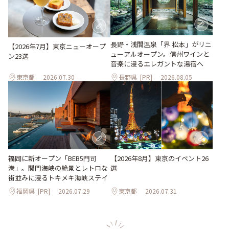
長野・浅間温泉「界 松本」がリニ
【2026年7月】東京ニューオープ
ューアルオープン。信州ワインと
ン23選
音楽に浸るエレガントな湯宿へ
東京都
2026.07.30
長野県
[PR]
2026.08.05
【2026年8月】東京のイベント26
福岡に新オープン「BEB5門司
選
港」。関門海峡の絶景とレトロな
街並みに浸るトキメキ海峡ステイ
福岡県
[PR]
2026.07.29
東京都
2026.07.31