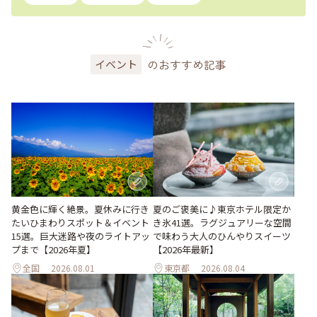
のおすすめ記事
イベント
黄金色に輝く絶景。夏休みに行き
夏のご褒美に♪東京ホテル限定か
たいひまわりスポット＆イベント
き氷41選。ラグジュアリーな空間
15選。巨大迷路や夜のライトアッ
で味わう大人のひんやりスイーツ
プまで【2026年夏】
【2026年最新】
全国
2026.08.01
東京都
2026.08.04