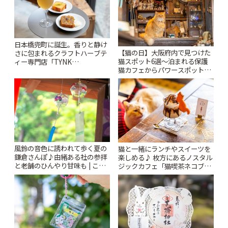
日本橋兜町に誕生。香りと静け
【猫の日】大阪府内で見つけた
さに包まれるクラフトハーブテ
猫スポット6選〜泊まれる保護
ィー専門店「TYNK
猫カフェからパワースポットま
Kabutocho」 | ことりっぷ
で〜 | ことりっぷ
風鈴の音色に誘われて歩く夏の
猫と一緒にランチやスイーツを
鎌倉さんぽ♪由緒ある社の参拝
楽しめる♪ 枚方にあるノスタル
と老舗のひんやり甘味も | こと
ジックカフェ「猫喫茶ネコブ」
りっぷ
| ことりっぷ