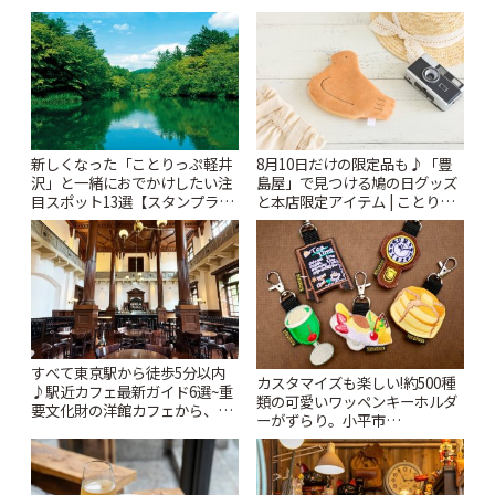
新しくなった「ことりっぷ軽井
8月10日だけの限定品も♪「豊
沢」と一緒におでかけしたい注
島屋」で見つける鳩の日グッズ
目スポット13選【スタンプラリ
と本店限定アイテム | ことりっ
ー開催中】 | ことりっぷ
ぷ
すべて東京駅から徒歩5分以内
カスタマイズも楽しい!約500種
♪駅近カフェ最新ガイド6選~重
類の可愛いワッペンキーホルダ
要文化財の洋館カフェから、改
ーがずらり。小平市
札すぐのレトロ喫茶まで~ | こと
「Kimamaya T&K」 | ことりっ
りっぷ
ぷ