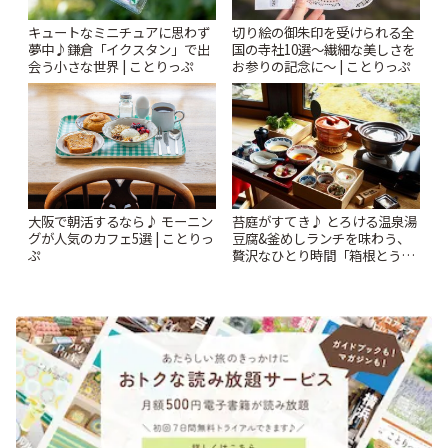
キュートなミニチュアに思わず
切り絵の御朱印を受けられる全
夢中♪鎌倉「イクスタン」で出
国の寺社10選〜繊細な美しさを
会う小さな世界 | ことりっぷ
お参りの記念に〜 | ことりっぷ
苔庭がすてき♪ とろける温泉湯
大阪で朝活するなら♪ モーニン
豆腐&釜めしランチを味わう、
グが人気のカフェ5選 | ことりっ
贅沢なひとり時間「箱根とうふ
ぷ
茶屋 八十八」 | ことりっぷ