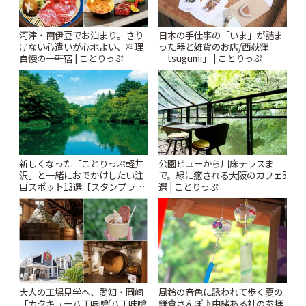
河津・南伊豆でお泊まり。さり
日本の手仕事の「いま」が詰ま
げない心遣いが心地よい、料理
った器と雑貨のお店/西荻窪
自慢の一軒宿 | ことりっぷ
「tsugumi」 | ことりっぷ
新しくなった「ことりっぷ軽井
公園ビューから川床テラスま
沢」と一緒におでかけしたい注
で。緑に癒される大阪のカフェ5
目スポット13選【スタンプラリ
選 | ことりっぷ
ー開催中】 | ことりっぷ
風鈴の音色に誘われて歩く夏の
大人の工場見学へ、愛知・岡崎
鎌倉さんぽ♪由緒ある社の参拝
「カクキュー八丁味噌(八丁味噌