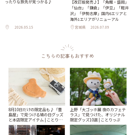
ったりな旅先が見つかる♪
【改訂版発売♪】「角館・盛岡」
「仙台」「鎌倉」「伊豆」「軽井
沢」「伊勢志摩」国内6エリアと
海外1エリアがリニューアル
2026.05.15
宮城県
2026.07.09
こちらの記事もおすすめ
8月10日だけの限定品も♪「豊
上野「大ゴッホ展 夜のカフェテ
島屋」で見つける鳩の日グッズ
ラス」で見つけた、オリジナル
と本店限定アイテム | ことりっ
限定グッズ10選 | ことりっぷ
ぷ