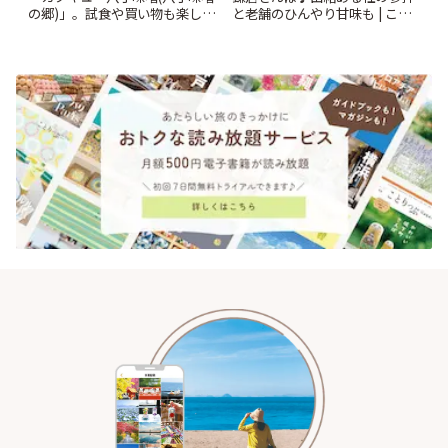
と老舗のひんやり甘味も | こと
の郷)」。試食や買い物も楽しみ
りっぷ
♪ | ことりっぷ