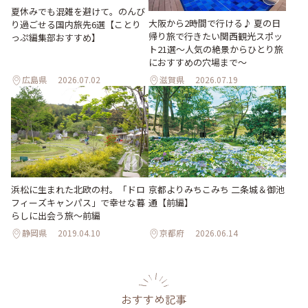
夏休みでも混雑を避けて。のんび
大阪から2時間で行ける♪ 夏の日
り過ごせる国内旅先6選【ことり
帰り旅で行きたい関西観光スポッ
っぷ編集部おすすめ】
ト21選～人気の絶景からひとり旅
におすすめの穴場まで～
広島県
2026.07.02
滋賀県
2026.07.19
浜松に生まれた北欧の村。「ドロ
京都よりみちこみち 二条城＆御池
フィーズキャンパス」で幸せな暮
通【前編】
らしに出会う旅～前編
静岡県
2019.04.10
京都府
2026.06.14
おすすめ記事