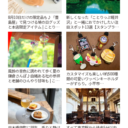
8月10日だけの限定品も♪「豊
新しくなった「ことりっぷ軽井
島屋」で見つける鳩の日グッズ
沢」と一緒におでかけしたい注
と本店限定アイテム | ことりっ
目スポット13選【スタンプラリ
ぷ
ー開催中】 | ことりっぷ
風鈴の音色に誘われて歩く夏の
カスタマイズも楽しい!約500種
鎌倉さんぽ♪由緒ある社の参拝
類の可愛いワッペンキーホルダ
と老舗のひんやり甘味も | こと
ーがずらり。小平市
りっぷ
「Kimamaya T&K」 | ことりっ
ぷ
日本橋兜町に誕生。香りと静け
すべて東京駅から徒歩5分以内