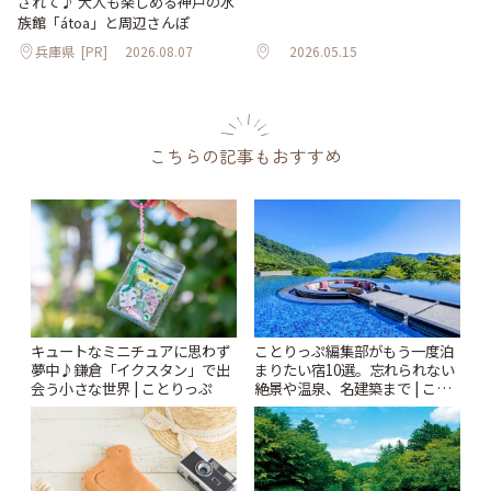
されて♪ 大人も楽しめる神戸の水
族館「átoa」と周辺さんぽ
兵庫県
[PR]
2026.08.07
2026.05.15
こちらの記事もおすすめ
キュートなミニチュアに思わず
ことりっぷ編集部がもう一度泊
夢中♪鎌倉「イクスタン」で出
まりたい宿10選。忘れられない
会う小さな世界 | ことりっぷ
絶景や温泉、名建築まで | こと
りっぷ