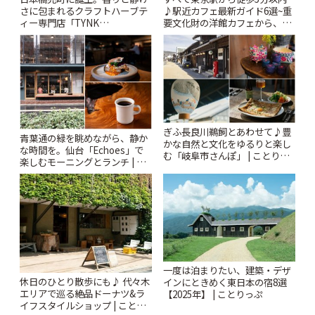
さに包まれるクラフトハーブテ
♪駅近カフェ最新ガイド6選~重
ィー専門店「TYNK
要文化財の洋館カフェから、改
Kabutocho」 | ことりっぷ
札すぐのレトロ喫茶まで~ | こと
りっぷ
ぎふ長良川鵜飼とあわせて♪豊
青葉通の緑を眺めながら、静か
かな自然と文化をゆるりと楽し
な時間を。仙台「Echoes」で
む「岐阜市さんぽ」 | ことりっ
楽しむモーニングとランチ | こ
ぷ
とりっぷ
一度は泊まりたい、建築・デザ
休日のひとり散歩にも♪ 代々木
インにときめく東日本の宿8選
エリアで巡る絶品ドーナツ&ラ
【2025年】 | ことりっぷ
イフスタイルショップ | ことり