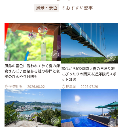
のおすすめ記事
風景・景色
風鈴の音色に誘われて歩く夏の鎌
都心から約2時間♪夏の日帰り旅
倉さんぽ♪由緒ある社の参拝と老
にぴったりの関東＆近郊観光スポ
舗のひんやり甘味も
ット21選
神奈川県
2026.08.02
群馬県
2026.07.20