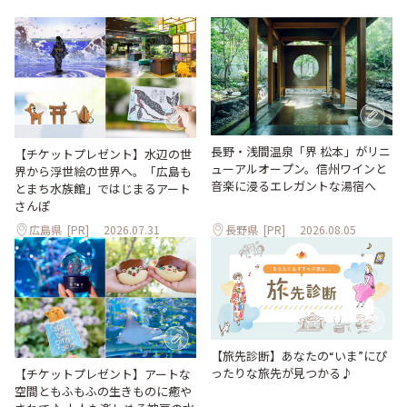
長野・浅間温泉「界 松本」がリニ
【チケットプレゼント】水辺の世
ューアルオープン。信州ワインと
界から浮世絵の世界へ。「広島も
音楽に浸るエレガントな湯宿へ
とまち水族館」ではじまるアート
さんぽ
広島県
[PR]
2026.07.31
長野県
[PR]
2026.08.05
【旅先診断】あなたの“いま”にぴ
ったりな旅先が見つかる♪
【チケットプレゼント】アートな
空間ともふもふの生きものに癒や