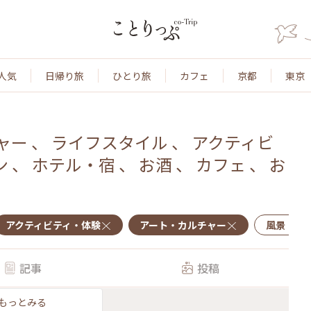
人気
日帰り旅
ひとり旅
カフェ
京都
東京
ャー
、
ライフスタイル
、
アクティビ
ン
、
ホテル・宿
、
お酒
、
カフェ
、
お
アクティビティ・体験
アート・カルチャー
風景・景
記事
投稿
もっとみる