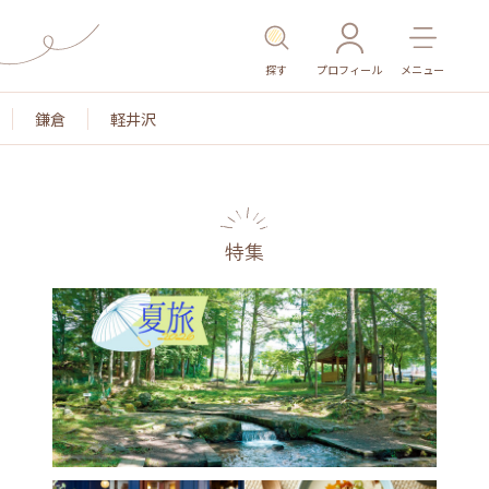
探す
プロフィール
メニュー
鎌倉
軽井沢
特集
色
名所・旧跡
温泉・スパ
その他施設
ごはん