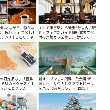
を眺めながら、静かな
すべて東京駅から徒歩5分以内♪駅
「Echoes」で楽しむ
近カフェ最新ガイド6選~重要文化
ランチ | ことりっぷ
財の洋館カフェから、改札すぐの
レトロ喫茶まで~ | ことりっぷ
けの限定品も♪「豊島
新オープンした銭湯「黄金湯 新
ける鳩の日グッズと本
宿」へ。サウナとクラフトビール
ム | ことりっぷ
を楽しむ癒やしのレトロ空間 | こ
とりっぷ