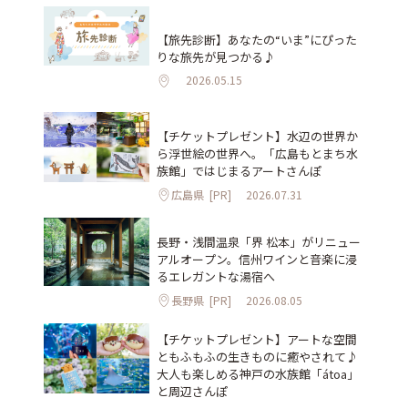
【旅先診断】あなたの“いま”にぴった
りな旅先が見つかる♪
2026.05.15
【チケットプレゼント】水辺の世界か
ら浮世絵の世界へ。「広島もとまち水
族館」ではじまるアートさんぽ
広島県
[PR]
2026.07.31
長野・浅間温泉「界 松本」がリニュー
アルオープン。信州ワインと音楽に浸
るエレガントな湯宿へ
長野県
[PR]
2026.08.05
【チケットプレゼント】アートな空間
ともふもふの生きものに癒やされて♪
大人も楽しめる神戸の水族館「átoa」
と周辺さんぽ