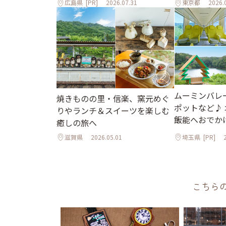
広島県
[PR]
2026.07.31
東京都
2026.
ムーミンバレ
焼きものの里・信楽、窯元めぐ
ポットなど♪
りやランチ＆スイーツを楽しむ
飯能へおでか
癒しの旅へ
滋賀県
2026.05.01
埼玉県
[PR]
こちら