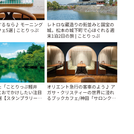
するなら♪ モーニング
レトロな蔵造りの街並みと国宝の
ェ5選 | ことりっぷ
城。松本の城下町で心ほぐれる週
末1泊2日の旅 | ことりっぷ
た「ことりっぷ軽井
オリエント急行の客車のよう♪ ア
におでかけしたい注目
ガサ・クリスティーの世界に浸れ
選【スタンプラリー開
るブックカフェ/神田「サロンクリ
とりっぷ
スティ」 | ことりっぷ