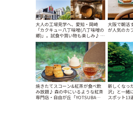
大人の工場見学へ、愛知・岡崎
大阪で朝活
「カクキュー八丁味噌(八丁味噌の
が人気のカフ
郷)」。試食や買い物も楽しみ♪ |
ことりっぷ
焼きたてスコーン&紅茶が食べ飲
新しくなっ
み放題♪ 森の中にいるような紅茶
沢」と一緒
専門店・自由が丘「YOTSUBA
スポット13
TEA」でのんびり時間 | ことりっぷ
催中】 | こ