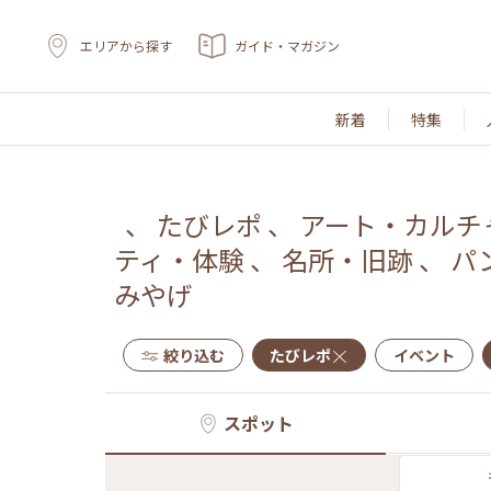
エリアから探す
ガイド・マガジン
新着
特集
、
たびレポ
、
アート・カルチ
ティ・体験
、
名所・旧跡
、
パ
みやげ
絞り込む
たびレポ
イベント
スポット