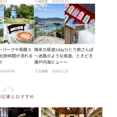
08.02
岐阜県
2025.09.23
ーパークや発酵ス
再来の尾道1dayひとり旅さんぽ
 北欧時間が流れる
～迷路のような坂道、ときどき
け
瀬戸内海ビュー～
2024.09.06
広島県
2024.11.23
の記事もおすすめ