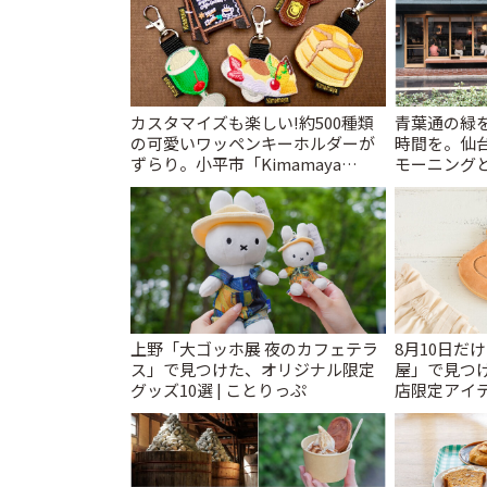
カスタマイズも楽しい!約500種類
青葉通の緑
の可愛いワッペンキーホルダーが
時間を。仙台
ずらり。小平市「Kimamaya
モーニングと
T&K」 | ことりっぷ
上野「大ゴッホ展 夜のカフェテラ
8月10日だ
ス」で見つけた、オリジナル限定
屋」で見つ
グッズ10選 | ことりっぷ
店限定アイテ