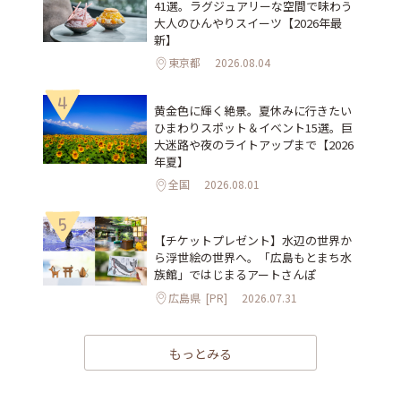
41選。ラグジュアリーな空間で味わう
大人のひんやりスイーツ【2026年最
新】
東京都
2026.08.04
4
黄金色に輝く絶景。夏休みに行きたい
ひまわりスポット＆イベント15選。巨
大迷路や夜のライトアップまで【2026
年夏】
全国
2026.08.01
5
【チケットプレゼント】水辺の世界か
ら浮世絵の世界へ。「広島もとまち水
族館」ではじまるアートさんぽ
広島県
[PR]
2026.07.31
もっとみる