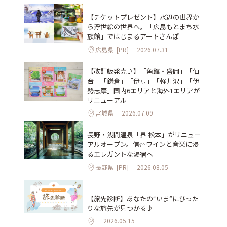
【チケットプレゼント】水辺の世界か
ら浮世絵の世界へ。「広島もとまち水
族館」ではじまるアートさんぽ
広島県
[PR]
2026.07.31
【改訂版発売♪】「角館・盛岡」「仙
台」「鎌倉」「伊豆」「軽井沢」「伊
勢志摩」国内6エリアと海外1エリアが
リニューアル
宮城県
2026.07.09
長野・浅間温泉「界 松本」がリニュー
アルオープン。信州ワインと音楽に浸
るエレガントな湯宿へ
長野県
[PR]
2026.08.05
【旅先診断】あなたの“いま”にぴった
りな旅先が見つかる♪
2026.05.15