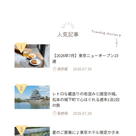
人気記事
1
【2026年7月】東京ニューオープン23
選
東京都
2026.07.30
2
レトロな蔵造りの街並みと国宝の城。
松本の城下町で心ほぐれる週末1泊2日
の旅
長野県
2026.07.28
3
夏のご褒美に♪東京ホテル限定かき氷