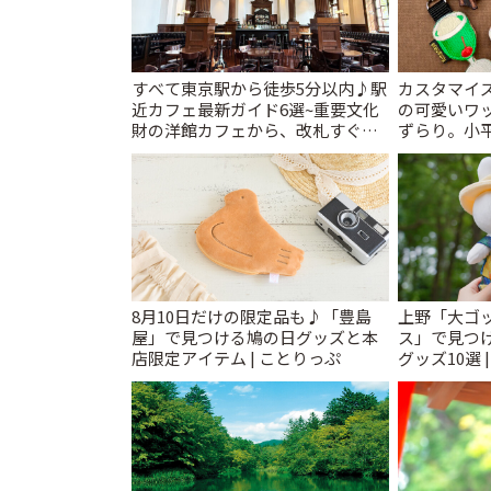
すべて東京駅から徒歩5分以内♪駅
カスタマイズ
近カフェ最新ガイド6選~重要文化
の可愛いワ
財の洋館カフェから、改札すぐの
ずらり。小平市
レトロ喫茶まで~ | ことりっぷ
T&K」 | 
8月10日だけの限定品も♪「豊島
上野「大ゴ
屋」で見つける鳩の日グッズと本
ス」で見つ
店限定アイテム | ことりっぷ
グッズ10選 