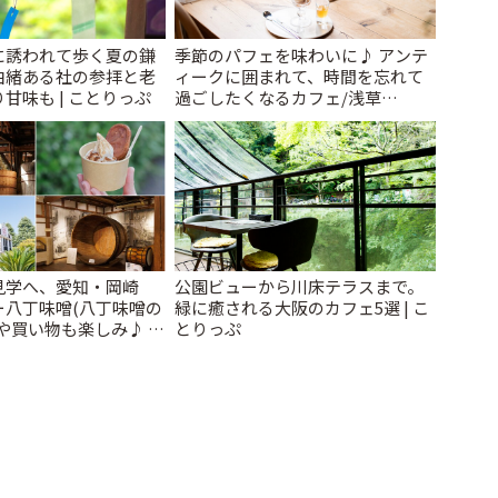
に誘われて歩く夏の鎌
季節のパフェを味わいに♪ アンテ
由緒ある社の参拝と老
ィークに囲まれて、時間を忘れて
甘味も | ことりっぷ
過ごしたくなるカフェ/浅草
「annorum cafe」 | ことりっぷ
見学へ、愛知・岡崎
公園ビューから川床テラスまで。
ー八丁味噌(八丁味噌の
緑に癒される大阪のカフェ5選 | こ
や買い物も楽しみ♪ |
とりっぷ