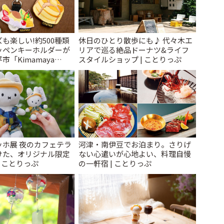
も楽しい!約500種類
休日のひとり散歩にも♪ 代々木エ
ッペンキーホルダーが
リアで巡る絶品ドーナツ&ライフ
「Kimamaya
スタイルショップ | ことりっぷ
ことりっぷ
ッホ展 夜のカフェテラ
河津・南伊豆でお泊まり。さりげ
けた、オリジナル限定
ない心遣いが心地よい、料理自慢
| ことりっぷ
の一軒宿 | ことりっぷ