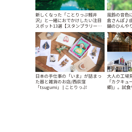
新しくなった「ことりっぷ軽井
風鈴の音色
沢」と一緒におでかけしたい注目
倉さんぽ♪
スポット13選【スタンプラリー開
舗のひんやり
催中】 | ことりっぷ
日本の手仕事の「いま」が詰まっ
大人の工場
た器と雑貨のお店/西荻窪
「カクキュ
「tsugumi」 | ことりっぷ
郷)」。試食
ことりっぷ