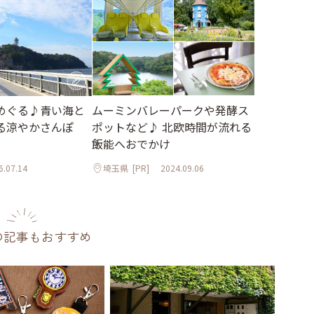
めぐる♪青い海と
ムーミンバレーパークや発酵ス
る涼やかさんぽ
ポットなど♪ 北欧時間が流れる
飯能へおでかけ
6.07.14
埼玉県
[PR]
2024.09.06
の記事もおすすめ