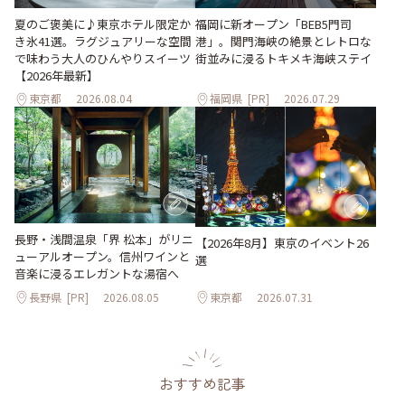
夏のご褒美に♪東京ホテル限定か
福岡に新オープン「BEB5門司
き氷41選。ラグジュアリーな空間
港」。関門海峡の絶景とレトロな
で味わう大人のひんやりスイーツ
街並みに浸るトキメキ海峡ステイ
【2026年最新】
東京都
2026.08.04
福岡県
[PR]
2026.07.29
長野・浅間温泉「界 松本」がリニ
【2026年8月】東京のイベント26
ューアルオープン。信州ワインと
選
音楽に浸るエレガントな湯宿へ
長野県
[PR]
2026.08.05
東京都
2026.07.31
おすすめ記事