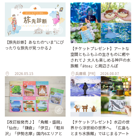
【旅先診断】あなたの“いま”にぴ
ったりな旅先が見つかる♪
【チケットプレゼント】アートな
空間ともふもふの生きものに癒や
されて♪ 大人も楽しめる神戸の水
族館「átoa」と周辺さんぽ
2026.05.15
兵庫県
[PR]
2026.08.07
【改訂版発売♪】「角館・盛岡」
【チケットプレゼント】水辺の世
「仙台」「鎌倉」「伊豆」「軽井
界から浮世絵の世界へ。「広島も
沢」「伊勢志摩」国内6エリアと
とまち水族館」ではじまるアート