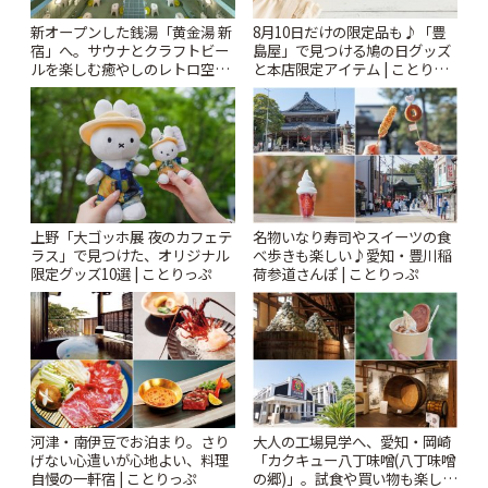
新オープンした銭湯「黄金湯 新
8月10日だけの限定品も♪「豊
宿」へ。サウナとクラフトビー
島屋」で見つける鳩の日グッズ
ルを楽しむ癒やしのレトロ空間
と本店限定アイテム | ことりっ
| ことりっぷ
ぷ
上野「大ゴッホ展 夜のカフェテ
名物いなり寿司やスイーツの食
ラス」で見つけた、オリジナル
べ歩きも楽しい♪愛知・豊川稲
限定グッズ10選 | ことりっぷ
荷参道さんぽ | ことりっぷ
河津・南伊豆でお泊まり。さり
大人の工場見学へ、愛知・岡崎
げない心遣いが心地よい、料理
「カクキュー八丁味噌(八丁味噌
自慢の一軒宿 | ことりっぷ
の郷)」。試食や買い物も楽しみ