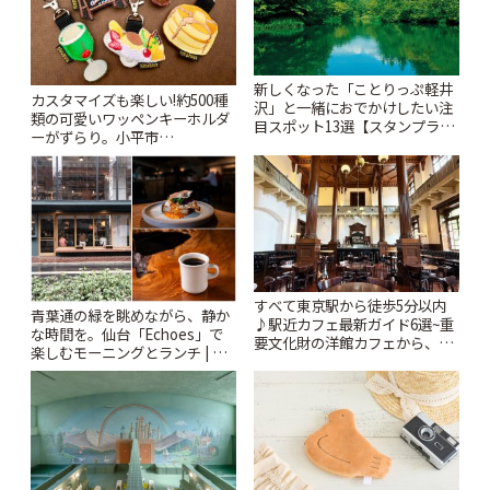
新しくなった「ことりっぷ軽井
カスタマイズも楽しい!約500種
沢」と一緒におでかけしたい注
類の可愛いワッペンキーホルダ
目スポット13選【スタンプラリ
ーがずらり。小平市
ー開催中】 | ことりっぷ
「Kimamaya T&K」 | ことりっ
ぷ
すべて東京駅から徒歩5分以内
青葉通の緑を眺めながら、静か
♪駅近カフェ最新ガイド6選~重
な時間を。仙台「Echoes」で
要文化財の洋館カフェから、改
楽しむモーニングとランチ | こ
札すぐのレトロ喫茶まで~ | こと
とりっぷ
りっぷ