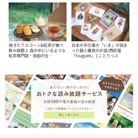
♪ | ことりっぷ
焼きたてスコーン&紅茶が食べ
日本の手仕事の「いま」が詰ま
飲み放題♪ 森の中にいるような
った器と雑貨のお店/西荻窪
紅茶専門店・自由が丘
「tsugumi」 | ことりっぷ
「YOTSUBA TEA」でのんびり
時間 | ことりっぷ