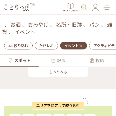
ガイド・マガジン
、
お酒
、
おみやげ
、
名所・旧跡
、
パン
、
雑
貨
、
イベント
絞り込む
たびレポ
イベント
アクティビテ
スポット
記事
投稿
もっとみる
エリアを指定して絞り込む