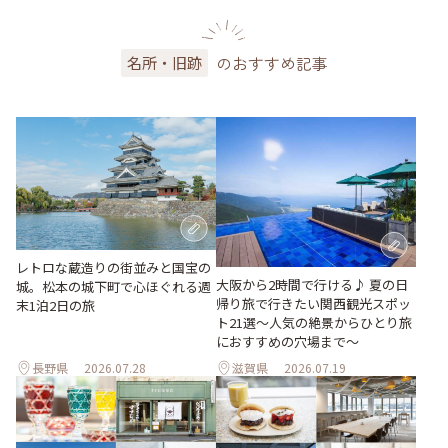
のおすすめ記事
名所・旧跡
レトロな蔵造りの街並みと国宝の
大阪から2時間で行ける♪ 夏の日
城。松本の城下町で心ほぐれる週
帰り旅で行きたい関西観光スポッ
末1泊2日の旅
ト21選～人気の絶景からひとり旅
におすすめの穴場まで～
長野県
2026.07.28
滋賀県
2026.07.19