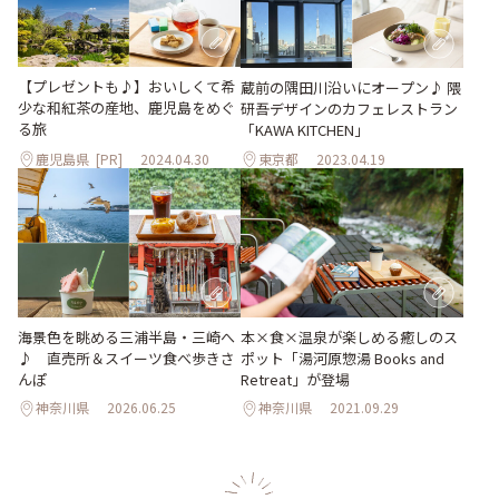
【プレゼントも♪】おいしくて希
蔵前の隅田川沿いにオープン♪ 隈
少な和紅茶の産地、鹿児島をめぐ
研吾デザインのカフェレストラン
る旅
「KAWA KITCHEN」
鹿児島県
[PR]
2024.04.30
東京都
2023.04.19
海景色を眺める三浦半島・三崎へ
本×食×温泉が楽しめる癒しのス
♪ 直売所＆スイーツ食べ歩きさ
ポット「湯河原惣湯 Books and
んぽ
Retreat」が登場
神奈川県
2026.06.25
神奈川県
2021.09.29