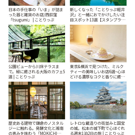
日本の手仕事の「いま」が詰ま
新しくなった「ことりっぷ軽井
った器と雑貨のお店/西荻窪
沢」と一緒におでかけしたい注
「tsugumi」 | ことりっぷ
目スポット13選【スタンプラリ
ー開催中】 | ことりっぷ
公園ビューから川床テラスま
東京&横浜で見つけた、ミルク
で。緑に癒される大阪のカフェ5
ティーの美味しいお店6選~心ほ
選 | ことりっぷ
どける濃厚なコクと香りに癒や
されるティータイム~ | ことりっ
ぷ
歴史ある建物で鎌倉のノスタル
レトロな蔵造りの街並みと国宝
ジーに触れる。発酵文化と湘南
の城。松本の城下町で心ほぐれ
の恵みを味わう「MOKICHI
る週末1泊2日の旅 | ことりっぷ