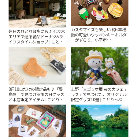
カスタマイズも楽しい!約500種
休日のひとり散歩にも♪ 代々木
類の可愛いワッペンキーホルダ
エリアで巡る絶品ドーナツ&ラ
ーがずらり。小平市
イフスタイルショップ | ことり
「Kimamaya T&K」 | ことりっ
っぷ
ぷ
8月10日だけの限定品も♪「豊
上野「大ゴッホ展 夜のカフェテ
島屋」で見つける鳩の日グッズ
ラス」で見つけた、オリジナル
と本店限定アイテム | ことりっ
限定グッズ10選 | ことりっぷ
ぷ