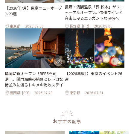
長野・浅間温泉「界 松本」がリニ
【2026年7月】東京ニューオープ
ューアルオープン。信州ワインと
ン23選
音楽に浸るエレガントな湯宿へ
東京都
2026.07.30
長野県
[PR]
2026.08.05
【2026年8月】東京のイベント26
福岡に新オープン「BEB5門司
選
港」。関門海峡の絶景とレトロな
街並みに浸るトキメキ海峡ステイ
福岡県
[PR]
2026.07.29
東京都
2026.07.31
おすすめ記事