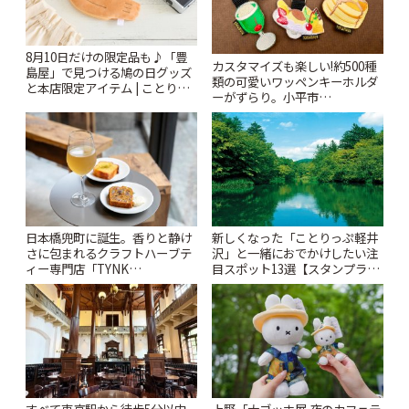
8月10日だけの限定品も♪「豊
カスタマイズも楽しい!約500種
島屋」で見つける鳩の日グッズ
類の可愛いワッペンキーホルダ
と本店限定アイテム | ことりっ
ーがずらり。小平市
ぷ
「Kimamaya T&K」 | ことりっ
ぷ
日本橋兜町に誕生。香りと静け
新しくなった「ことりっぷ軽井
さに包まれるクラフトハーブテ
沢」と一緒におでかけしたい注
ィー専門店「TYNK
目スポット13選【スタンプラリ
Kabutocho」 | ことりっぷ
ー開催中】 | ことりっぷ