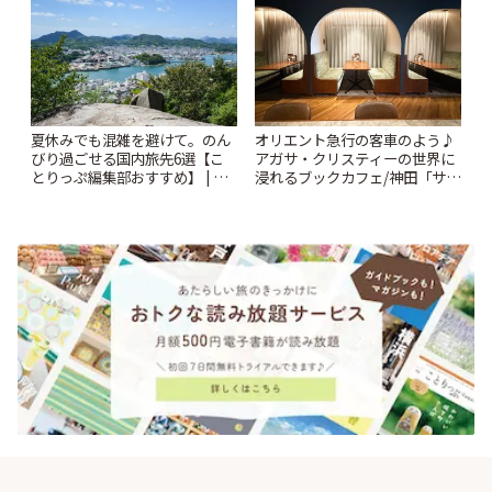
夏休みでも混雑を避けて。のん
オリエント急行の客車のよう♪
びり過ごせる国内旅先6選【こ
アガサ・クリスティーの世界に
とりっぷ編集部おすすめ】 | こ
浸れるブックカフェ/神田「サロ
とりっぷ
ンクリスティ」 | ことりっぷ