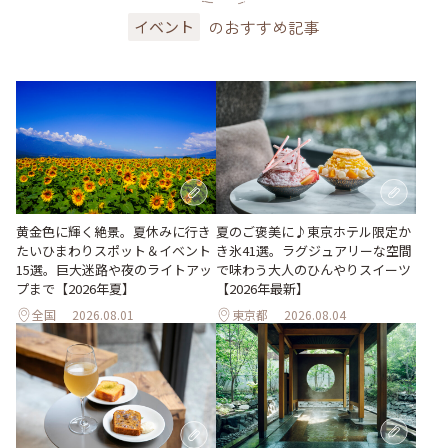
のおすすめ記事
イベント
黄金色に輝く絶景。夏休みに行き
夏のご褒美に♪東京ホテル限定か
たいひまわりスポット＆イベント
き氷41選。ラグジュアリーな空間
15選。巨大迷路や夜のライトアッ
で味わう大人のひんやりスイーツ
プまで【2026年夏】
【2026年最新】
全国
2026.08.01
東京都
2026.08.04