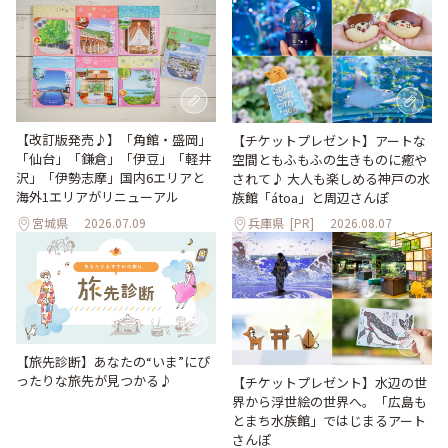
【改訂版発売♪】「角館・盛岡」
【チケットプレゼント】アートな
「仙台」「鎌倉」「伊豆」「軽井
空間ともふもふの生きものに癒や
沢」「伊勢志摩」国内6エリアと
されて♪ 大人も楽しめる神戸の水
海外1エリアがリニューアル
族館「átoa」と周辺さんぽ
宮城県
2026.07.09
兵庫県
[PR]
2026.08.07
【旅先診断】あなたの“いま”にぴ
ったりな旅先が見つかる♪
【チケットプレゼント】水辺の世
界から浮世絵の世界へ。「広島も
とまち水族館」ではじまるアート
さんぽ