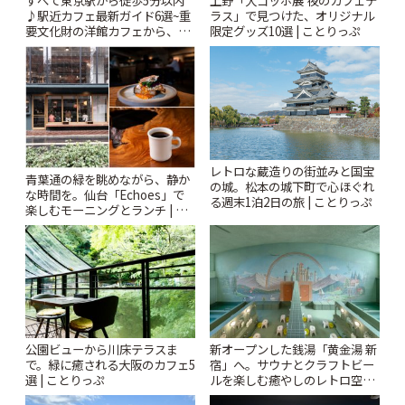
すべて東京駅から徒歩5分以内
上野「大ゴッホ展 夜のカフェテ
♪駅近カフェ最新ガイド6選~重
ラス」で見つけた、オリジナル
要文化財の洋館カフェから、改
限定グッズ10選 | ことりっぷ
札すぐのレトロ喫茶まで~ | こと
りっぷ
レトロな蔵造りの街並みと国宝
青葉通の緑を眺めながら、静か
の城。松本の城下町で心ほぐれ
な時間を。仙台「Echoes」で
る週末1泊2日の旅 | ことりっぷ
楽しむモーニングとランチ | こ
とりっぷ
公園ビューから川床テラスま
新オープンした銭湯「黄金湯 新
で。緑に癒される大阪のカフェ5
宿」へ。サウナとクラフトビー
選 | ことりっぷ
ルを楽しむ癒やしのレトロ空間
| ことりっぷ