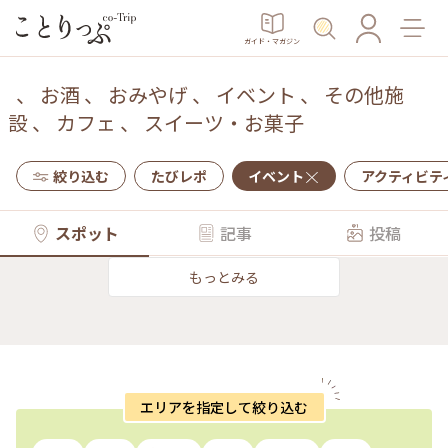
ガイド・マガジン
、
お酒
、
おみやげ
、
イベント
、
その他施
設
、
カフェ
、
スイーツ・お菓子
絞り込む
たびレポ
イベント
アクティビテ
スポット
記事
投稿
もっとみる
エリアを指定して絞り込む