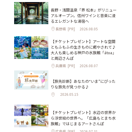
長野・浅間温泉「界 松本」がリニュー
アルオープン。信州ワインと音楽に浸
るエレガントな湯宿へ
長野県
[PR]
2026.08.05
【チケットプレゼント】アートな空間
ともふもふの生きものに癒やされて♪
大人も楽しめる神戸の水族館「átoa」
と周辺さんぽ
兵庫県
[PR]
2026.08.07
【旅先診断】あなたの“いま”にぴった
りな旅先が見つかる♪
2026.05.15
【チケットプレゼント】水辺の世界か
ら浮世絵の世界へ。「広島もとまち水
族館」ではじまるアートさんぽ
広島県
[PR]
2026.07.31