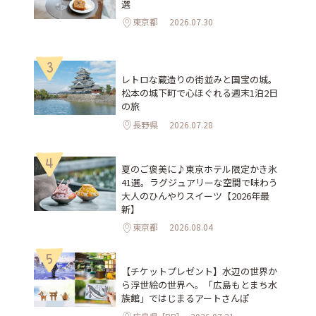
選
東京都
2026.07.30
3
レトロな蔵造りの街並みと国宝の城。
松本の城下町で心ほぐれる週末1泊2日
の旅
長野県
2026.07.28
4
夏のご褒美に♪東京ホテル限定かき氷
41選。ラグジュアリーな空間で味わう
大人のひんやりスイーツ【2026年最
新】
東京都
2026.08.04
5
【チケットプレゼント】水辺の世界か
ら浮世絵の世界へ。「広島もとまち水
族館」ではじまるアートさんぽ