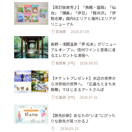
【改訂版発売♪】「角館・盛岡」「仙
台」「鎌倉」「伊豆」「軽井沢」「伊
勢志摩」国内6エリアと海外1エリアが
リニューアル
宮城県
2026.07.09
長野・浅間温泉「界 松本」がリニュー
アルオープン。信州ワインと音楽に浸
るエレガントな湯宿へ
長野県
[PR]
2026.08.05
【チケットプレゼント】水辺の世界か
ら浮世絵の世界へ。「広島もとまち水
族館」ではじまるアートさんぽ
広島県
[PR]
2026.07.31
【旅先診断】あなたの“いま”にぴった
りな旅先が見つかる♪
2026.05.15