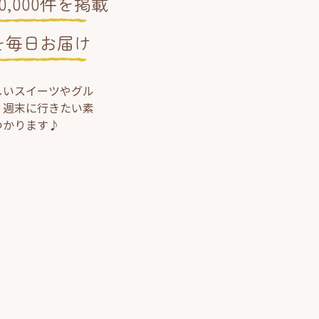
,000件を掲載
を毎日お届け
しいスイーツやグル
、週末に行きたい素
つかります♪