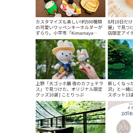
カスタマイズも楽しい!約500種類
8月10日だ
の可愛いワッペンキーホルダーが
屋」で見つ
ずらり。小平市「Kimamaya
店限定アイテ
T&K」 | ことりっぷ
上野「大ゴッホ展 夜のカフェテラ
新しくなっ
ス」で見つけた、オリジナル限定
沢」と一緒
グッズ10選 | ことりっぷ
スポット13
催中】 | こ