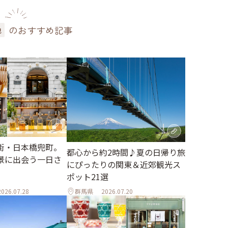
のおすすめ記事
色
街・日本橋兜町。
都心から約2時間♪夏の日帰り旅
景に出会う一日さ
にぴったりの関東＆近郊観光ス
ポット21選
2026.07.28
群馬県
2026.07.20