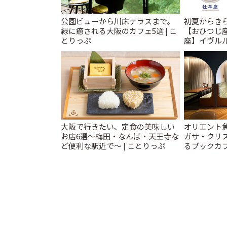
公園ビューから川床テラスまで。
初夏からき
緑に癒される大阪のカフェ5選 | こ
【おひつじ
とりっぷ
座】イヴルル
勢~Spring
大阪で行きたい、定食の美味しい
オリエント
お店6選〜梅田・なんば・天王寺な
ガサ・クリ
ど便利な駅近で〜 | ことりっぷ
るブックカ
スティ」 | 