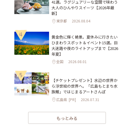
41選。ラグジュアリーな空間で味わう
大人のひんやりスイーツ【2026年最
新】
東京都
2026.08.04
4
黄金色に輝く絶景。夏休みに行きたい
ひまわりスポット＆イベント15選。巨
大迷路や夜のライトアップまで【2026
年夏】
全国
2026.08.01
5
【チケットプレゼント】水辺の世界か
ら浮世絵の世界へ。「広島もとまち水
族館」ではじまるアートさんぽ
広島県
[PR]
2026.07.31
もっとみる