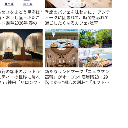
らめきをまとう星座は?
季節のパフェを味わいに♪ アンテ
座・おうし座・ふたご
ィークに囲まれて、時間を忘れて
ド遙華2026年 春の運
過ごしたくなるカフェ/浅草
~ | ことりっぷ
「annorum cafe」 | ことりっぷ
急行の客車のよう♪ ア
新たなランドマーク「ニュウマン
スティーの世界に浸れ
高輪」がオープン! 高層階28・29
フェ/神田「サロンクリ
階にある“都心の別荘”「ルフトバ
ことりっぷ
ウム」とは? | ことりっぷ