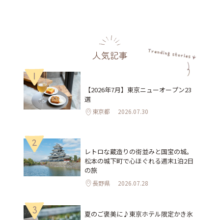
人気記事
1
【2026年7月】東京ニューオープン23
選
東京都
2026.07.30
2
レトロな蔵造りの街並みと国宝の城。
松本の城下町で心ほぐれる週末1泊2日
の旅
長野県
2026.07.28
3
夏のご褒美に♪東京ホテル限定かき氷