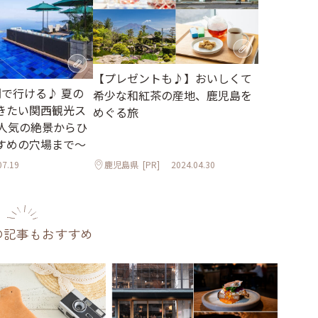
【プレゼントも♪】おいしくて
間で行ける♪ 夏の
希少な和紅茶の産地、鹿児島を
きたい関西観光ス
めぐる旅
～人気の絶景からひ
すめの穴場まで～
07.19
鹿児島県
[PR]
2024.04.30
の記事もおすすめ