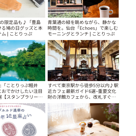
けの限定品も♪「豊島
青葉通の緑を眺めながら、静かな
ける鳩の日グッズと本
時間を。仙台「Echoes」で楽しむ
ム | ことりっぷ
モーニングとランチ | ことりっぷ
た「ことりっぷ軽井
すべて東京駅から徒歩5分以内♪駅
におでかけしたい注目
近カフェ最新ガイド6選~重要文化
選【スタンプラリー開
財の洋館カフェから、改札すぐの
とりっぷ
レトロ喫茶まで~ | ことりっぷ