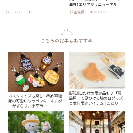
海外1エリアがリニューアル
2026.05.15
宮城県
2026.07.09
こちらの記事もおすすめ
8月10日だけの限定品も♪「豊
カスタマイズも楽しい!約500種
島屋」で見つける鳩の日グッズ
類の可愛いワッペンキーホルダ
と本店限定アイテム | ことりっ
ーがずらり。小平市
ぷ
「Kimamaya T&K」 | ことりっ
ぷ