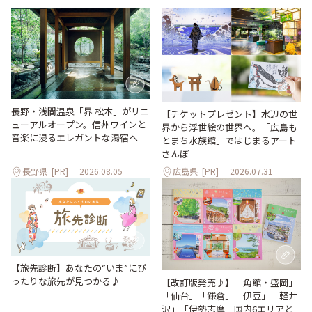
長野・浅間温泉「界 松本」がリニ
【チケットプレゼント】水辺の世
ューアルオープン。信州ワインと
界から浮世絵の世界へ。「広島も
音楽に浸るエレガントな湯宿へ
とまち水族館」ではじまるアート
さんぽ
長野県
[PR]
2026.08.05
広島県
[PR]
2026.07.31
【旅先診断】あなたの“いま”にぴ
ったりな旅先が見つかる♪
【改訂版発売♪】「角館・盛岡」
「仙台」「鎌倉」「伊豆」「軽井
沢」「伊勢志摩」国内6エリアと