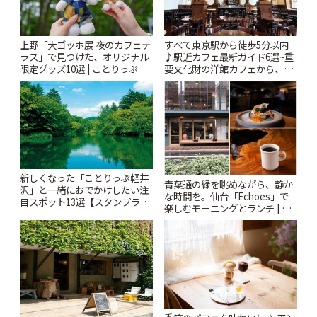
上野「大ゴッホ展 夜のカフェテ
すべて東京駅から徒歩5分以内
ラス」で見つけた、オリジナル
♪駅近カフェ最新ガイド6選~重
限定グッズ10選 | ことりっぷ
要文化財の洋館カフェから、改
札すぐのレトロ喫茶まで~ | こと
りっぷ
新しくなった「ことりっぷ軽井
青葉通の緑を眺めながら、静か
沢」と一緒におでかけしたい注
な時間を。仙台「Echoes」で
目スポット13選【スタンプラリ
楽しむモーニングとランチ | こ
ー開催中】 | ことりっぷ
とりっぷ