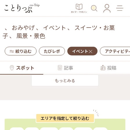
ガイド・マガジン
、
おみやげ
、
イベント
、
スイーツ・お菓
子
、
風景・景色
絞り込む
たびレポ
イベント
アクティビテ
スポット
記事
投稿
もっとみる
エリアを指定して絞り込む