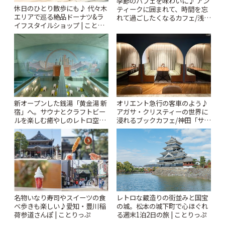
季節のパフェを味わいに♪ アン
休日のひとり散歩にも♪ 代々木
ティークに囲まれて、時間を忘
エリアで巡る絶品ドーナツ&ラ
れて過ごしたくなるカフェ/浅草
イフスタイルショップ | ことり
「annorum cafe」 | ことりっぷ
っぷ
新オープンした銭湯「黄金湯 新
オリエント急行の客車のよう♪
宿」へ。サウナとクラフトビー
アガサ・クリスティーの世界に
ルを楽しむ癒やしのレトロ空間
浸れるブックカフェ/神田「サロ
| ことりっぷ
ンクリスティ」 | ことりっぷ
名物いなり寿司やスイーツの食
レトロな蔵造りの街並みと国宝
べ歩きも楽しい♪愛知・豊川稲
の城。松本の城下町で心ほぐれ
荷参道さんぽ | ことりっぷ
る週末1泊2日の旅 | ことりっぷ