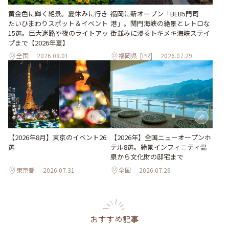
黄金色に輝く絶景。夏休みに行き
福岡に新オープン「BEB5門司
たいひまわりスポット＆イベント
港」。関門海峡の絶景とレトロな
15選。巨大迷路や夜のライトアッ
街並みに浸るトキメキ海峡ステイ
プまで【2026年夏】
全国
2026.08.01
福岡県
[PR]
2026.07.29
【2026年8月】東京のイベント26
【2026年】全国ニューオープンホ
選
テル8選。絶景インフィニティ温
泉から文化財の邸宅まで
東京都
2026.07.31
全国
2026.07.26
おすすめ記事